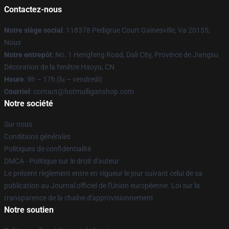
Contactez-nous
Notre siège social
: 118378 Pedigrue Court Gainesville, Va 20155,
Nous
Notre entrepôt
: No. 1 Hengfeng Road, Dali City, Province de Jiangsu
Décoration de la fenêtre Haoyu, CN
Heure
: 9h – 17h (lu – vendredi)
Courriel
: contact@hotmulliganshop.com
Notre société
Sur nous
Conditions générales
Politiques de confidentialité
DMCA - Politique sur le droit d'auteur
Le présent règlement entre en vigueur le jour suivant celui de sa
publication au Journal officiel de l'Union européenne. Loi sur la
transparence de la chaîne d'approvisionnement
Notre soutien