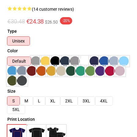
(14 customer reviews)
€30.48
€24.38
-20%
$26.50
Type
Unisex
Color
Default
Size
S
M
L
XL
2XL
3XL
4XL
5XL
Print Location