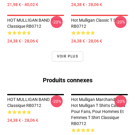
21,98 € - 40,02 €
24,38 € - 28,06 €
HOT MULLIGAN BAND T-Shirt
Hot Mulligan Classic T Shirt
-20%
-20%
Classique RB0712
RB0712
24,38 € - 28,06 €
24,38 € - 28,06 €
VOIR PLUS
Produits connexes
HOT MULLIGAN BAND T-Shirt
Hot Mulligan Marchandises
-20%
-20%
Classique RB0712
Hot Mulligan T Shirts Cadeau
Pour Fans, Pour Hommes Et
Femmes T Shirt Classique
24,38 € - 28,06 €
RB0712