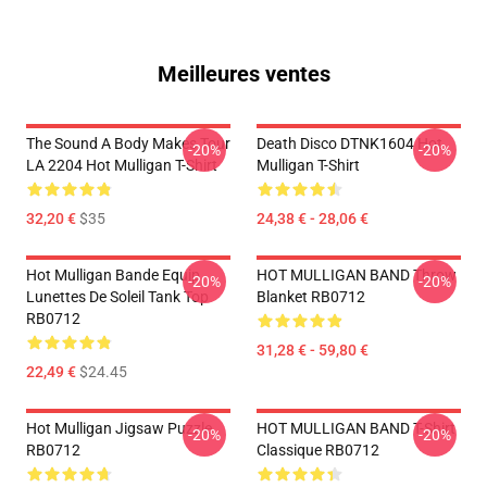
Meilleures ventes
The Sound A Body Makes Tour
Death Disco DTNK1604 Hot
-20%
-20%
LA 2204 Hot Mulligan T-Shirt
Mulligan T-Shirt
32,20 €
$35
24,38 € - 28,06 €
Hot Mulligan Bande Equip
HOT MULLIGAN BAND Throw
-20%
-20%
Lunettes De Soleil Tank Top
Blanket RB0712
RB0712
31,28 € - 59,80 €
22,49 €
$24.45
Hot Mulligan Jigsaw Puzzle
HOT MULLIGAN BAND T-Shirt
-20%
-20%
RB0712
Classique RB0712