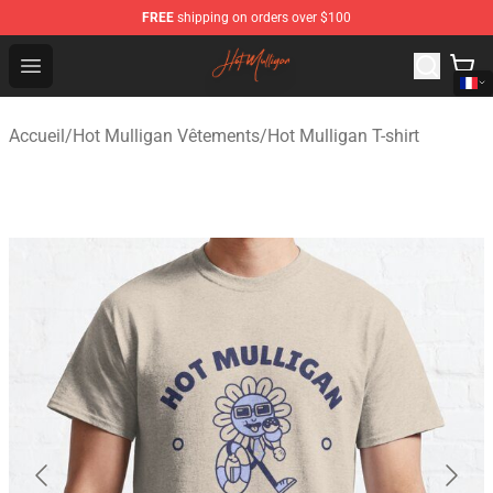
FREE
shipping on orders over $100
Hot Mulligan Shop - Official Hot Mulligan Merchandise S
Open menu
Accueil
/
Hot Mulligan Vêtements
/
Hot Mulligan T-shirt