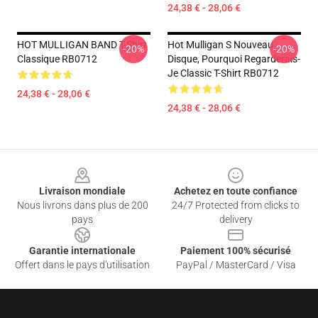
24,38 € - 28,06 €
HOT MULLIGAN BAND T-Shirt
Hot Mulligan S Nouveau
-20%
-20%
Classique RB0712
Disque, Pourquoi Regarderais-
Je Classic T-Shirt RB0712
24,38 € - 28,06 €
24,38 € - 28,06 €
Footer
Livraison mondiale
Achetez en toute confiance
Nous livrons dans plus de 200
24/7 Protected from clicks to
pays
delivery
Garantie internationale
Paiement 100% sécurisé
Offert dans le pays d'utilisation
PayPal / MasterCard / Visa