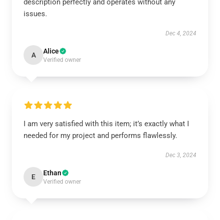
description perfectly and operates without any
issues.
Dec 4, 2024
Alice
A
Verified owner
I am very satisfied with this item; it’s exactly what I
needed for my project and performs flawlessly.
Dec 3, 2024
Ethan
E
Verified owner