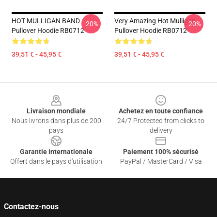
HOT MULLIGAN BAND
Very Amazing Hot Mulligan
-20%
-20%
Pullover Hoodie RB0712
Pullover Hoodie RB0712
39,51 € - 45,95 €
39,51 € - 45,95 €
Footer
Livraison mondiale
Achetez en toute confiance
Nous livrons dans plus de 200
24/7 Protected from clicks to
pays
delivery
Garantie internationale
Paiement 100% sécurisé
Offert dans le pays d'utilisation
PayPal / MasterCard / Visa
Contactez-nous