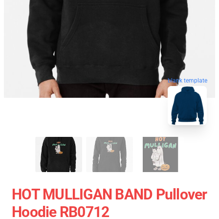
blank template
HOT MULLIGAN BAND Pullover
Hoodie RB0712