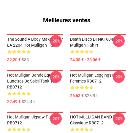
Meilleures ventes
The Sound A Body Makes Tour
Death Disco DTNK1604 Hot
-20%
-20%
LA 2204 Hot Mulligan T-Shirt
Mulligan T-Shirt
32,20 €
$35
24,38 € - 28,06 €
Hot Mulligan Bande Equip
Hot Mulligan Leggings Pour
-20%
-20%
Lunettes De Soleil Tank Top
Femmes RB0712
RB0712
26,63 €
$28.95
22,49 €
$24.45
Hot Mulligan Jigsaw Puzzle
HOT MULLIGAN BAND T-Shirt
-20%
-20%
RB0712
Classique RB0712