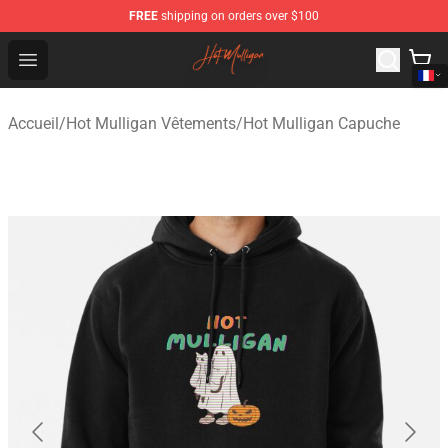
FREE
shipping on orders over $100
Hot Mulligan Shop - Official Hot Mulligan Merchandise S
Open menu
Accueil
/
Hot Mulligan Vêtements
/
Hot Mulligan Capuche