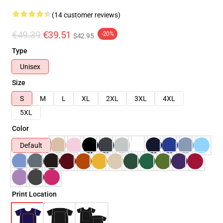
(14 customer reviews)
€49.39
€39.51
-20%
$42.95
Type
Unisex
Size
S
M
L
XL
2XL
3XL
4XL
5XL
Color
Default
Print Location