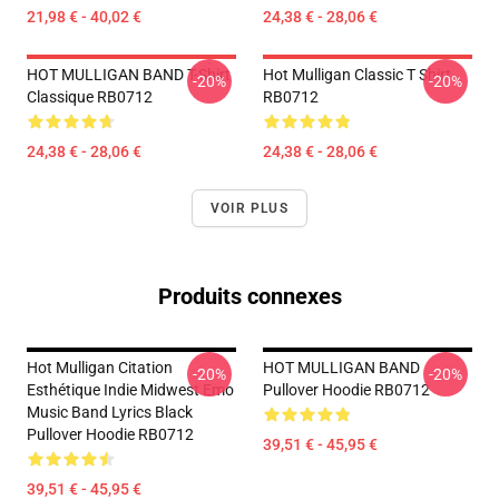
21,98 € - 40,02 €
24,38 € - 28,06 €
HOT MULLIGAN BAND T-Shirt
Hot Mulligan Classic T Shirt
-20%
-20%
Classique RB0712
RB0712
24,38 € - 28,06 €
24,38 € - 28,06 €
VOIR PLUS
Produits connexes
Hot Mulligan Citation
HOT MULLIGAN BAND
-20%
-20%
Esthétique Indie Midwest Emo
Pullover Hoodie RB0712
Music Band Lyrics Black
Pullover Hoodie RB0712
39,51 € - 45,95 €
39,51 € - 45,95 €