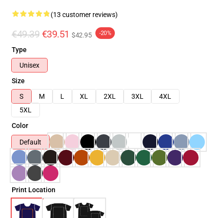
(13 customer reviews)
€49.39
€39.51
-20%
$42.95
Type
Unisex
Size
S
M
L
XL
2XL
3XL
4XL
5XL
Color
Default
Print Location