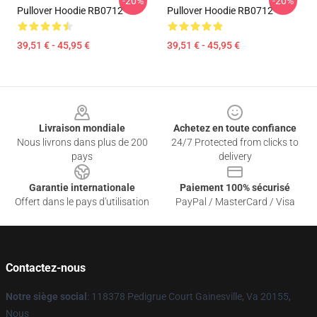
-20%
-20%
Pullover Hoodie RB0712
Pullover Hoodie RB0712
39,51 € - 45,95 €
39,51 € - 45,95 €
Footer
Livraison mondiale
Achetez en toute confiance
Nous livrons dans plus de 200
24/7 Protected from clicks to
pays
delivery
Garantie internationale
Paiement 100% sécurisé
Offert dans le pays d'utilisation
PayPal / MasterCard / Visa
Contactez-nous
Notre siège social
: 118378 Pedigrue Court Gainesville, Va 20155,
Nous