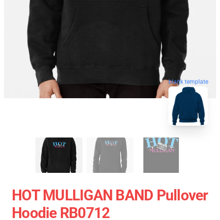
blank template
HOT MULLIGAN BAND Pullover
Hoodie RB0712