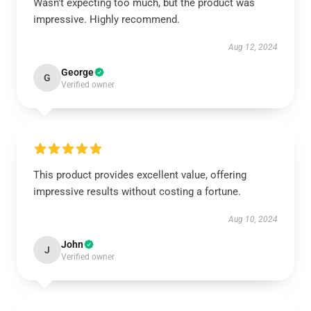
Wasn't expecting too much, but the product was
impressive. Highly recommend.
Aug 12, 2024
George
G
Verified owner
This product provides excellent value, offering
impressive results without costing a fortune.
Aug 10, 2024
John
J
Verified owner