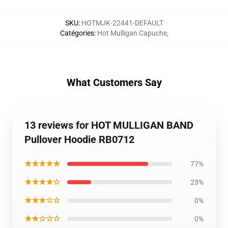
SKU
:
HOTMJK-22441-DEFAULT
Catégories
:
Hot Mulligan Capuche
,
What Customers Say
13 reviews for HOT MULLIGAN BAND
Pullover Hoodie RB0712
★★★★★
77%
★★★★☆
23%
★★★☆☆
0%
★★☆☆☆
0%