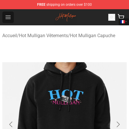
FREE
shipping on orders over $100
Hot Mulligan Shop - Official Hot Mulligan Merchandise S
Open menu
Accueil
/
Hot Mulligan Vêtements
/
Hot Mulligan Capuche