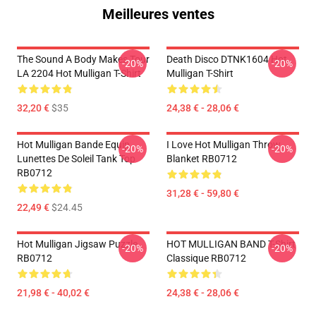
Meilleures ventes
The Sound A Body Makes Tour
Death Disco DTNK1604 Hot
-20%
-20%
LA 2204 Hot Mulligan T-Shirt
Mulligan T-Shirt
32,20 €
$35
24,38 € - 28,06 €
Hot Mulligan Bande Equip
I Love Hot Mulligan Throw
-20%
-20%
Lunettes De Soleil Tank Top
Blanket RB0712
RB0712
31,28 € - 59,80 €
22,49 €
$24.45
Hot Mulligan Jigsaw Puzzle
HOT MULLIGAN BAND T-Shirt
-20%
-20%
RB0712
Classique RB0712
21,98 € - 40,02 €
24,38 € - 28,06 €