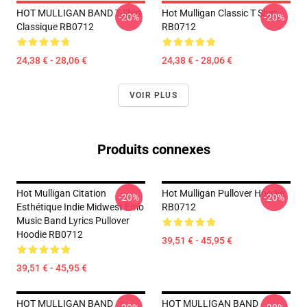
HOT MULLIGAN BAND T-Shirt
Hot Mulligan Classic T Shirt
-20%
-20%
Classique RB0712
RB0712
24,38 € - 28,06 €
24,38 € - 28,06 €
VOIR PLUS
Produits connexes
Hot Mulligan Citation
Hot Mulligan Pullover Hoodie
-20%
-20%
Esthétique Indie Midwest Emo
RB0712
Music Band Lyrics Pullover
Hoodie RB0712
39,51 € - 45,95 €
39,51 € - 45,95 €
HOT MULLIGAN BAND
HOT MULLIGAN BAND