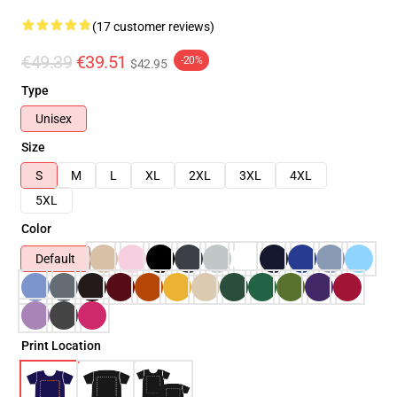
(17 customer reviews)
€49.39
€39.51
-20%
$42.95
Type
Unisex
Size
S
M
L
XL
2XL
3XL
4XL
5XL
Color
Default
Print Location