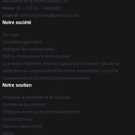
Décoration de la fenêtre Haoyu, CN
Heure
: 9h – 17h (lu – vendredi)
Courriel
: contact@hotmulliganshop.com
Notre société
Sur nous
Conditions générales
Politiques de confidentialité
DMCA - Politique sur le droit d'auteur
Le présent règlement entre en vigueur le jour suivant celui de sa
publication au Journal officiel de l'Union européenne. Loi sur la
transparence de la chaîne d'approvisionnement
Notre soutien
Politiques d'expédition et de livraison
Conditions de paiement
Politiques de retour et de remboursement
Contactez-nous
Aide aux clients (FAQ)
Vente