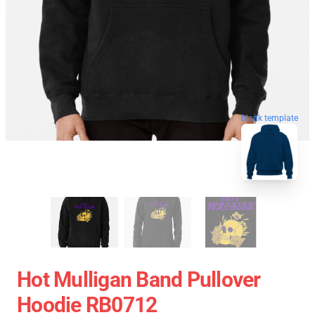
blank template
Hot Mulligan Band Pullover
Hoodie RB0712