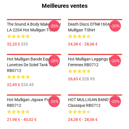
Meilleures ventes
The Sound A Body Makes Tour
Death Disco DTNK1604 Hot
-20%
-20%
LA 2204 Hot Mulligan T-Shirt
Mulligan T-Shirt
32,20 €
$35
24,38 € - 28,06 €
Hot Mulligan Bande Equip
Hot Mulligan Leggings Pour
-20%
-20%
Lunettes De Soleil Tank Top
Femmes RB0712
RB0712
26,63 €
$28.95
22,49 €
$24.45
Hot Mulligan Jigsaw Puzzle
HOT MULLIGAN BAND T-Shirt
-20%
-20%
RB0712
Classique RB0712
21,98 € - 40,02 €
24,38 € - 28,06 €