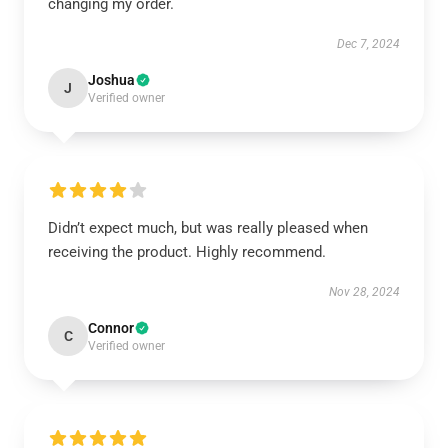
changing my order.
Dec 7, 2024
Joshua
J
Verified owner
Didn’t expect much, but was really pleased when
receiving the product. Highly recommend.
Nov 28, 2024
Connor
C
Verified owner