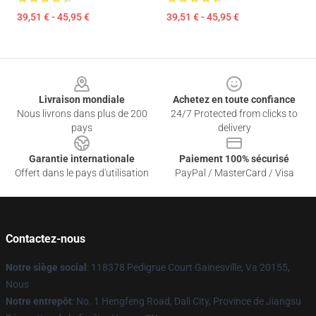
39,51 € - 45,95 €
39,51 € - 45,95 €
Footer
Livraison mondiale
Achetez en toute confiance
Nous livrons dans plus de 200
24/7 Protected from clicks to
pays
delivery
Garantie internationale
Paiement 100% sécurisé
Offert dans le pays d'utilisation
PayPal / MasterCard / Visa
Contactez-nous
Notre siège social
: 118378 Pedigrue Court Gainesville, Va 20155,
Nous
Notre entrepôt
: No. 1 Hengfeng Road, Dali City, Province de Jiangsu