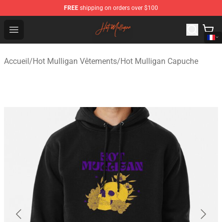
FREE
shipping on orders over $100
Hot Mulligan Shop - Official Hot Mulligan Merchandise S
Open menu
Accueil
/
Hot Mulligan Vêtements
/
Hot Mulligan Capuche