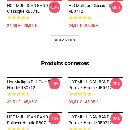
HOT MULLIGAN BAND T-Shirt
Hot Mulligan Classic T Shirt
-20%
-20%
Classique RB0712
RB0712
24,38 € - 28,06 €
24,38 € - 28,06 €
VOIR PLUS
Produits connexes
Hot Mulligan Pull-Over Bande
HOT MULLIGAN BAND
-20%
-20%
Hoodie RB0712
Pullover Hoodie RB0712
39,51 € - 45,95 €
39,51 € - 45,95 €
HOT MULLIGAN BAND
HOT MULLIGAN BAND
-20%
-20%
Pullover Hoodie RB0712
Pullover Hoodie RB0712