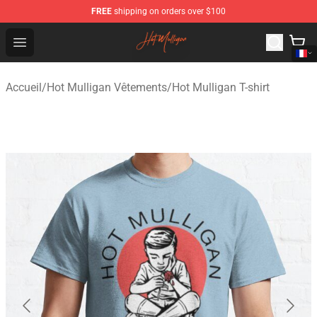
FREE
shipping on orders over $100
Hot Mulligan Shop - Official Hot Mulligan Merchandise S
Open menu
Accueil
/
Hot Mulligan Vêtements
/
Hot Mulligan T-shirt