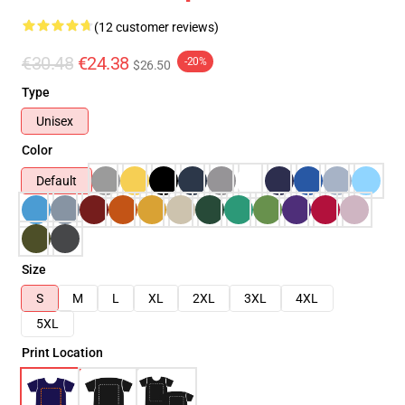
(12 customer reviews)
€30.48
€24.38
-20%
$26.50
Type
Unisex
Color
Default
Size
S
M
L
XL
2XL
3XL
4XL
5XL
Print Location