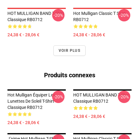
HOT MULLIGAN BAND T-Shirt
Hot Mulligan Classic T Shirt
-20%
-20%
Classique RB0712
RB0712
24,38 € - 28,06 €
24,38 € - 28,06 €
VOIR PLUS
Produits connexes
Hot Mulligan Équiper Les
HOT MULLIGAN BAND T-Shirt
-20%
-20%
Lunettes De Soleil T-Shirt
Classique RB0712
Classique RB0712
24,38 € - 28,06 €
24,38 € - 28,06 €
J'aime Hot Mulligan T-Shirt
Hot Mulligan Classic T Shirt