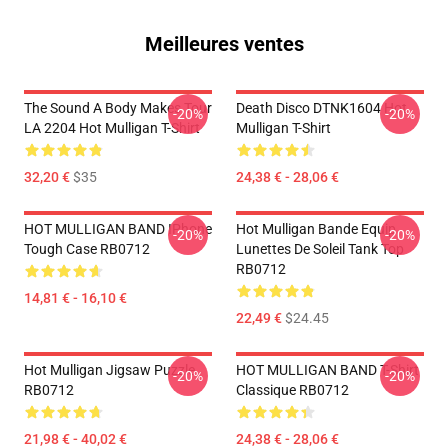
Meilleures ventes
The Sound A Body Makes Tour
Death Disco DTNK1604 Hot
-20%
-20%
LA 2204 Hot Mulligan T-Shirt
Mulligan T-Shirt
32,20 €
$35
24,38 € - 28,06 €
HOT MULLIGAN BAND IPhone
Hot Mulligan Bande Equip
-20%
-20%
Tough Case RB0712
Lunettes De Soleil Tank Top
RB0712
14,81 € - 16,10 €
22,49 €
$24.45
Hot Mulligan Jigsaw Puzzle
HOT MULLIGAN BAND T-Shirt
-20%
-20%
RB0712
Classique RB0712
21,98 € - 40,02 €
24,38 € - 28,06 €