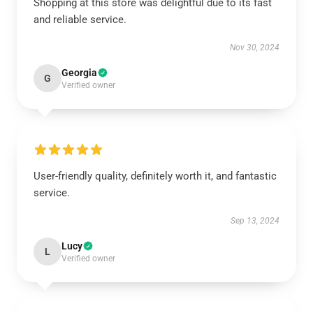
Shopping at this store was delightful due to its fast
and reliable service.
Nov 30, 2024
Georgia
G
Verified owner
User-friendly quality, definitely worth it, and fantastic
service.
Sep 13, 2024
Lucy
L
Verified owner