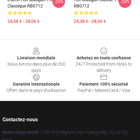
-20%
-20%
Classique RB0712
RB0712
24,38 € - 28,06 €
24,38 € - 28,06 €
Footer
Livraison mondiale
Achetez en toute confiance
Nous livrons dans plus de 200
24/7 Protected from clicks to
pays
delivery
Garantie internationale
Paiement 100% sécurisé
Offert dans le pays d'utilisation
PayPal / MasterCard / Visa
Contactez-nous
Notre siège social
: 118378 Pedigrue Court Gainesville, Va 20155,
Nous