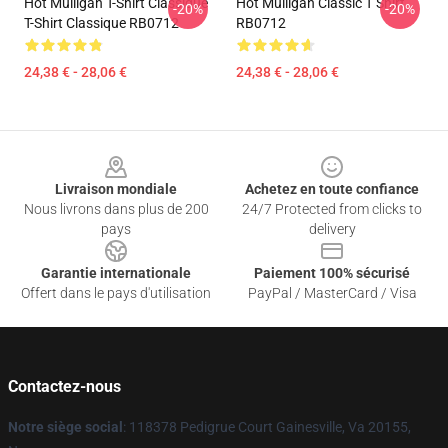
Hot Mulligan T-Shirt Classique
Hot Mulligan Classic T Shirt
-20%
-20%
T-Shirt Classique RB0712
RB0712
24,38 € - 28,06 €
24,38 € - 28,06 €
Footer
Livraison mondiale
Achetez en toute confiance
Nous livrons dans plus de 200
24/7 Protected from clicks to
pays
delivery
Garantie internationale
Paiement 100% sécurisé
Offert dans le pays d'utilisation
PayPal / MasterCard / Visa
Contactez-nous
Notre siège social
: 118378 Pedigrue Court Gainesville, Va 20155,