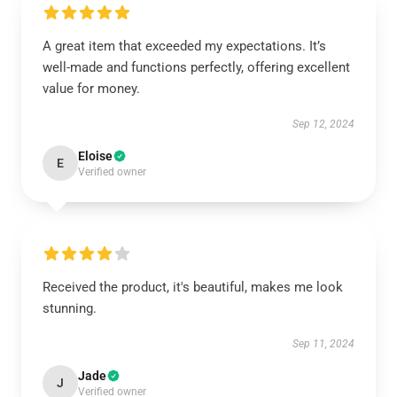
A great item that exceeded my expectations. It’s
well-made and functions perfectly, offering excellent
value for money.
Sep 12, 2024
Eloise
E
Verified owner
Received the product, it's beautiful, makes me look
stunning.
Sep 11, 2024
Jade
J
Verified owner