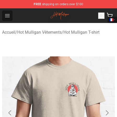
FREE
shipping on orders over $100
Hot Mulligan Shop - Official Hot Mulligan Merchandise S
Open menu
Accueil
/
Hot Mulligan Vêtements
/
Hot Mulligan T-shirt