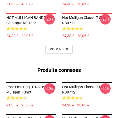
21,98 € - 40,02 €
24,38 € - 28,06 €
HOT MULLIGAN BAND T-Shirt
Hot Mulligan Classic T Shirt
-20%
-20%
Classique RB0712
RB0712
24,38 € - 28,06 €
24,38 € - 28,06 €
VOIR PLUS
Produits connexes
Post-Emo Dog DTNK1604 Hot
Hot Mulligan Classic T Shirt
-20%
-20%
Mulligan T-Shirt
RB0712
24,38 € - 28,06 €
24,38 € - 28,06 €