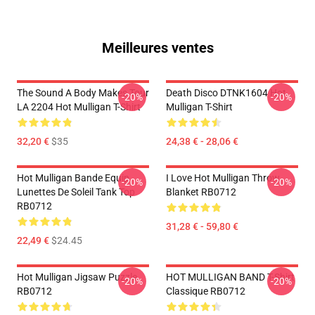
Meilleures ventes
The Sound A Body Makes Tour
Death Disco DTNK1604 Hot
-20%
-20%
LA 2204 Hot Mulligan T-Shirt
Mulligan T-Shirt
32,20 €
$35
24,38 € - 28,06 €
Hot Mulligan Bande Equip
I Love Hot Mulligan Throw
-20%
-20%
Lunettes De Soleil Tank Top
Blanket RB0712
RB0712
31,28 € - 59,80 €
22,49 €
$24.45
Hot Mulligan Jigsaw Puzzle
HOT MULLIGAN BAND T-Shirt
-20%
-20%
RB0712
Classique RB0712