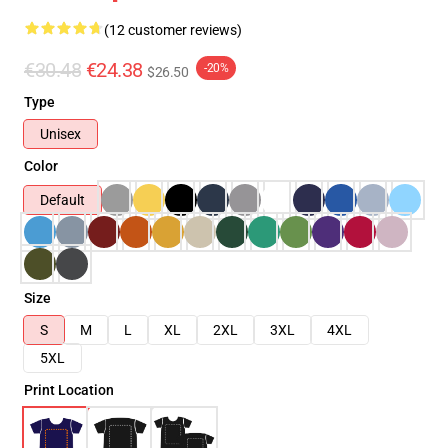
(12 customer reviews)
€30.48
€24.38
-20%
$26.50
Type
Unisex
Color
Default
Size
S
M
L
XL
2XL
3XL
4XL
5XL
Print Location