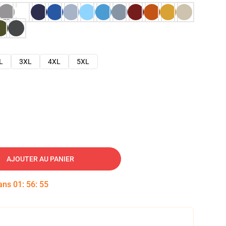
L
3XL
4XL
5XL
AJOUTER AU PANIER
dans
01
:
56
:
54