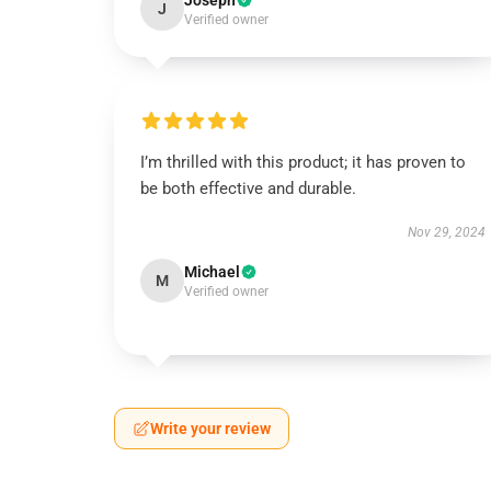
Joseph
J
Verified owner
I’m thrilled with this product; it has proven to
be both effective and durable.
Nov 29, 2024
Michael
M
Verified owner
Write your review