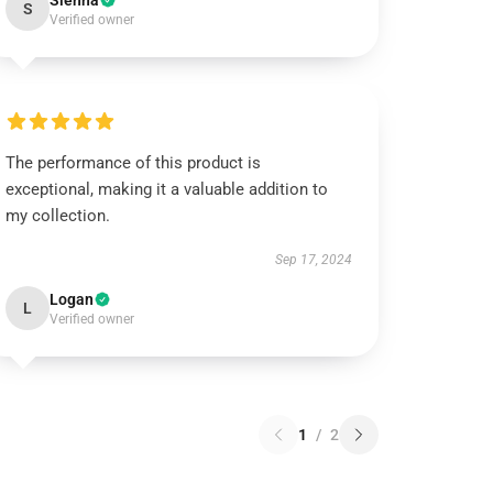
Sienna
S
Verified owner
The performance of this product is
exceptional, making it a valuable addition to
my collection.
Sep 17, 2024
Logan
L
Verified owner
1
/
2