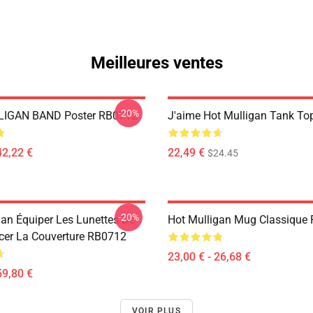
Meilleures ventes
-20%
IGAN BAND Poster RB0712
J'aime Hot Mulligan Tank T
42,22 €
22,49 €
$24.45
-20%
gan Équiper Les Lunettes De
Hot Mulligan Mug Classique
ncer La Couverture RB0712
23,00 € - 26,68 €
59,80 €
VOIR PLUS