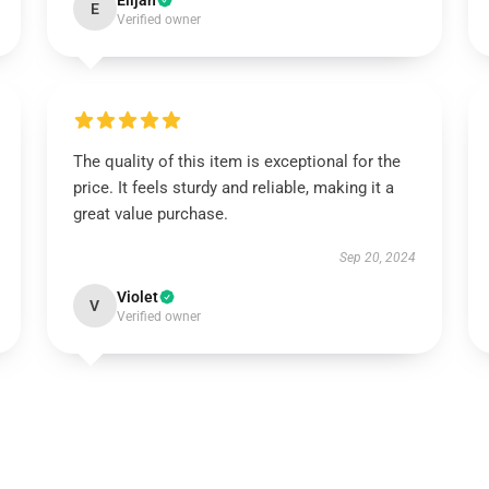
Elijah
E
Verified owner
The quality of this item is exceptional for the
price. It feels sturdy and reliable, making it a
great value purchase.
Sep 20, 2024
Violet
V
Verified owner