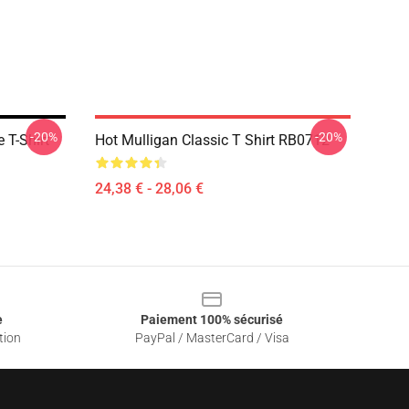
-20%
-20%
 T-Shirt
Hot Mulligan Classic T Shirt RB0712
24,38 € - 28,06 €
e
Paiement 100% sécurisé
tion
PayPal / MasterCard / Visa