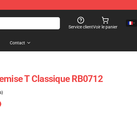
Service client
Voir le panier
Contact
hemise T Classique RB0712
s)