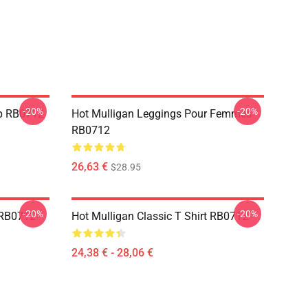
-20%
-20%
op RB0712
Hot Mulligan Leggings Pour Femmes
RB0712
26,63 €
$28.95
-20%
-20%
 RB0712
Hot Mulligan Classic T Shirt RB0712
24,38 € - 28,06 €