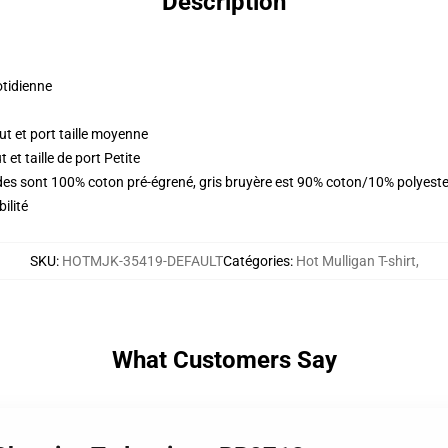
Description
otidienne
t et port taille moyenne
et taille de port Petite
lides sont 100% coton pré-égrené, gris bruyère est 90% coton/10% polyest
ilité
SKU
:
HOTMJK-35419-DEFAULT
Catégories
:
Hot Mulligan T-shirt
,
What Customers Say