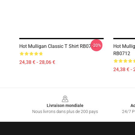
-20%
Hot Mulligan Classic T Shirt RB0712
Hot Mullig
RB0712
24,38 € - 28,06 €
24,38 € - 
Footer
Livraison mondiale
Ac
Nous livrons dans plus de 200 pays
24/7 Pr