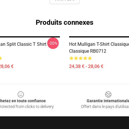
Produits connexes
-20%
an Split Classic T Shirt
Hot Mulligan T-Shirt Classique
Classique RB0712
28,06 €
24,38 € - 28,06 €
hetez en toute confiance
Garantie international
otected from clicks to delivery
Offert dans le pays d'utilisa