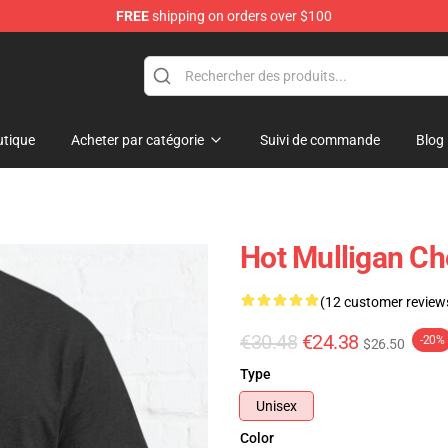
FREE
shipping on orders over $100
 Store
tique
Acheter par catégorie
Suivi de commande
Blog
Hot Mulligan C
(12 customer review
€30.48
€24.38
-20%
$26.50
Type
Unisex
Color