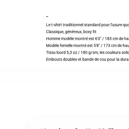
""
Le t-shirt traditionnel standard pour l'usure qu
Classique, généreux, boxy fit
Homme modèle montré est 6'0" / 183 cm de hau
Modèle femelle montré est 5'8" / 173 cm de haut 
Tissu lourd 5,3 oz / 180 g/sm, les couleurs so
Embouts doubles et bande de cou pour la durab