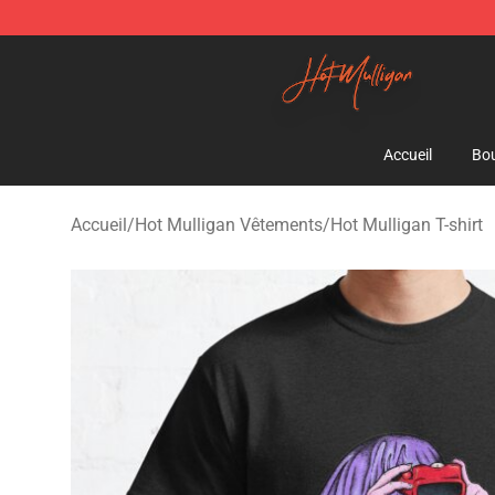
Hot Mulligan Shop - Official Hot Mulligan Merchandise
Accueil
Bou
Accueil
/
Hot Mulligan Vêtements
/
Hot Mulligan T-shirt