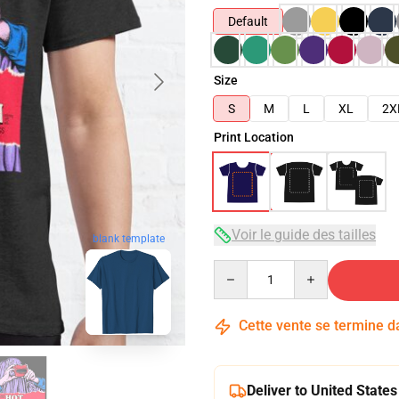
Default
Size
S
M
L
XL
2X
Print Location
Voir le guide des tailles
blank template
Quantity
Cette vente se termine 
Deliver to United States