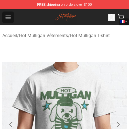
FREE
shipping on orders over $100
Hot Mulligan Shop - Official Hot Mulligan Merchandise S
Open menu
Accueil
/
Hot Mulligan Vêtements
/
Hot Mulligan T-shirt