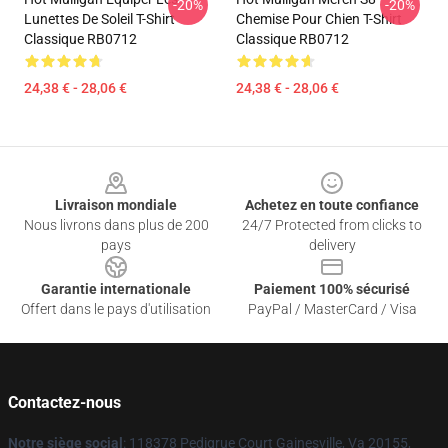
-20%
-20%
Lunettes De Soleil T-Shirt
Chemise Pour Chien T-Shirt
Classique RB0712
Classique RB0712
24,38 € - 28,06 €
24,38 € - 28,06 €
Footer
Livraison mondiale
Achetez en toute confiance
Nous livrons dans plus de 200
24/7 Protected from clicks to
pays
delivery
Garantie internationale
Paiement 100% sécurisé
Offert dans le pays d'utilisation
PayPal / MasterCard / Visa
Contactez-nous
Notre siège social
: 118378 Pedigrue Court Gainesville, Va 20155,