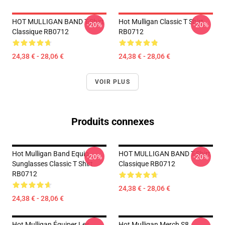
HOT MULLIGAN BAND T-Shirt
Hot Mulligan Classic T Shirt
-20%
-20%
Classique RB0712
RB0712
24,38 € - 28,06 €
24,38 € - 28,06 €
VOIR PLUS
Produits connexes
Hot Mulligan Band Equip
HOT MULLIGAN BAND T-Shirt
-20%
-20%
Sunglasses Classic T Shirt
Classique RB0712
RB0712
24,38 € - 28,06 €
24,38 € - 28,06 €
Hot Mulligan Équiper Les
Hot Mulligan Merch S8