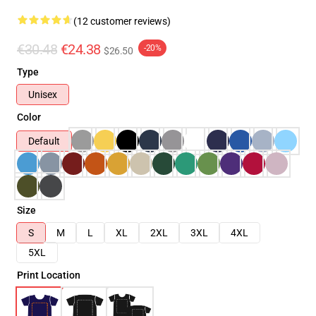
(12 customer reviews)
€30.48
€24.38
-20%
$26.50
Type
Unisex
Color
Default
Size
S
M
L
XL
2XL
3XL
4XL
5XL
Print Location