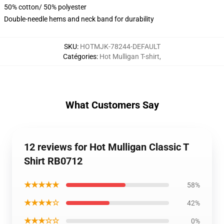
50% cotton/ 50% polyester
Double-needle hems and neck band for durability
SKU
:
HOTMJK-78244-DEFAULT
Catégories
:
Hot Mulligan T-shirt
,
What Customers Say
12 reviews for Hot Mulligan Classic T
Shirt RB0712
★★★★★
58%
★★★★☆
42%
★★★☆☆
0%