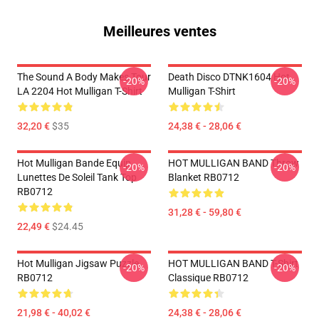
Meilleures ventes
The Sound A Body Makes Tour
Death Disco DTNK1604 Hot
-20%
-20%
LA 2204 Hot Mulligan T-Shirt
Mulligan T-Shirt
32,20 €
$35
24,38 € - 28,06 €
Hot Mulligan Bande Equip
HOT MULLIGAN BAND Throw
-20%
-20%
Lunettes De Soleil Tank Top
Blanket RB0712
RB0712
31,28 € - 59,80 €
22,49 €
$24.45
Hot Mulligan Jigsaw Puzzle
HOT MULLIGAN BAND T-Shirt
-20%
-20%
RB0712
Classique RB0712
21,98 € - 40,02 €
24,38 € - 28,06 €