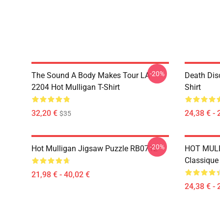
-20%
The Sound A Body Makes Tour LA
Death Dis
2204 Hot Mulligan T-Shirt
Shirt
32,20 €
24,38 € - 
$35
-20%
Hot Mulligan Jigsaw Puzzle RB0712
HOT MULL
Classiqu
21,98 € - 40,02 €
24,38 € - 