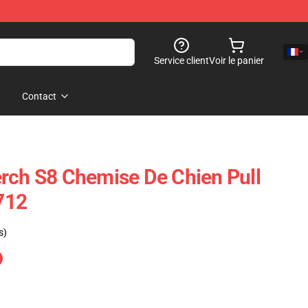
Service client
Voir le panier
Contact
rch S8 Chemise De Chien Pull
712
s)