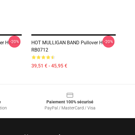
-20%
-20%
er Hoodie
HOT MULLIGAN BAND Pullover Hoodie
RB0712
39,51 € - 45,95 €
e
Paiement 100% sécurisé
tion
PayPal / MasterCard / Visa