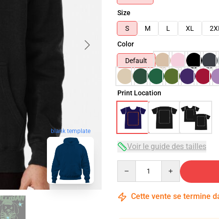
Size
S
M
L
XL
2X
Color
Default
Print Location
blank template
Voir le guide des tailles
Quantity
Cette vente se termine 