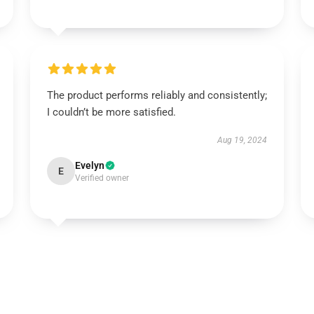
The product performs reliably and consistently;
I couldn’t be more satisfied.
Aug 19, 2024
Evelyn
E
Verified owner