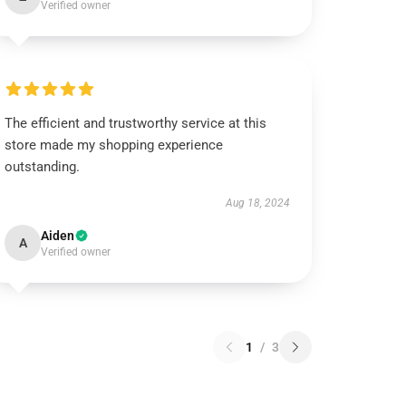
Verified owner
The efficient and trustworthy service at this
store made my shopping experience
outstanding.
Aug 18, 2024
Aiden
A
Verified owner
1
/
3