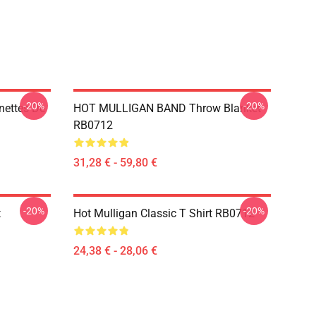
-20%
-20%
nettes De
HOT MULLIGAN BAND Throw Blanket
RB0712
31,28 € - 59,80 €
-20%
-20%
t
Hot Mulligan Classic T Shirt RB0712
24,38 € - 28,06 €