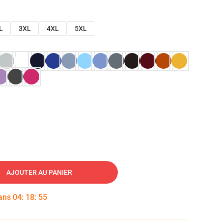
L
3XL
4XL
5XL
AJOUTER AU PANIER
dans
04
:
18
:
54