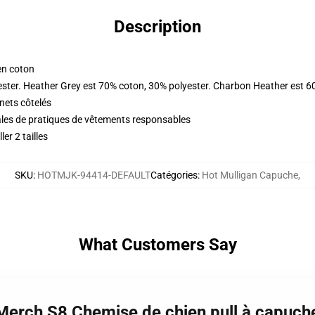
Description
en coton
ester. Heather Grey est 70% coton, 30% polyester. Charbon Heather est 6
nets côtelés
ales de pratiques de vêtements responsables
er 2 tailles
SKU
:
HOTMJK-94414-DEFAULT
Catégories
:
Hot Mulligan Capuche
,
What Customers Say
 Merch S8 Chemise de chien pull à capuc