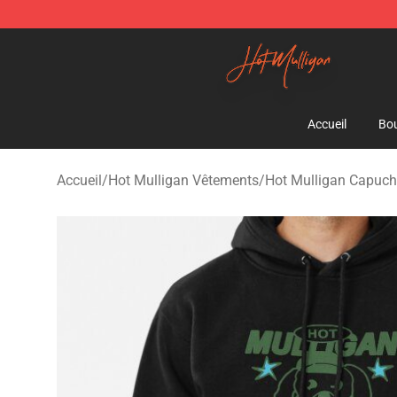
Hot Mulligan Shop - Official Hot Mulligan Merchandise
Accueil
Bou
Accueil
/
Hot Mulligan Vêtements
/
Hot Mulligan Capuc