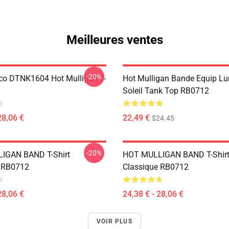
Meilleures ventes
-20%
co DTNK1604 Hot Mulligan T-
Hot Mulligan Bande Equip Lu
Soleil Tank Top RB0712
28,06 €
22,49 €
$24.45
-20%
IGAN BAND T-Shirt
HOT MULLIGAN BAND T-Shir
e RB0712
Classique RB0712
28,06 €
24,38 € - 28,06 €
VOIR PLUS