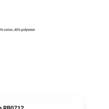
0% coton, 40% polyester
he RB0712