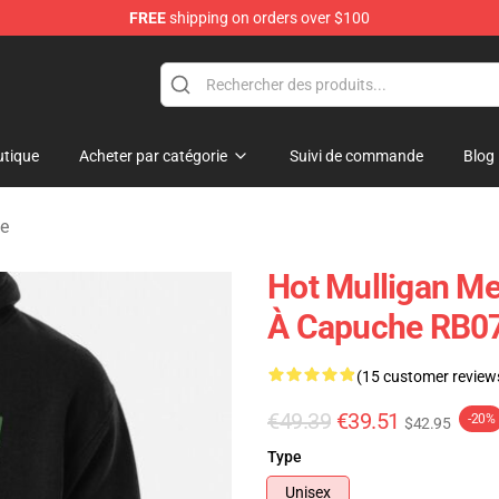
FREE
shipping on orders over $100
 Store
tique
Acheter par catégorie
Suivi de commande
Blog
he
Hot Mulligan Me
À Capuche RB0
(15 customer review
€49.39
€39.51
-20%
$42.95
Type
Unisex