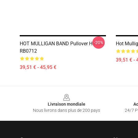
-20%
HOT MULLIGAN BAND Pullover Hoodie
Hot Mulli
RB0712
39,51 € - 
39,51 € - 45,95 €
Footer
Livraison mondiale
Ac
Nous livrons dans plus de 200 pays
24/7 Pr