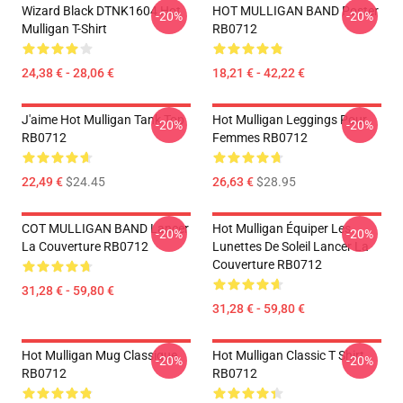
Wizard Black DTNK1604 Hot
HOT MULLIGAN BAND Poster
-20%
-20%
Mulligan T-Shirt
RB0712
24,38 € - 28,06 €
18,21 € - 42,22 €
J'aime Hot Mulligan Tank Top
Hot Mulligan Leggings Pour
-20%
-20%
RB0712
Femmes RB0712
22,49 €
$24.45
26,63 €
$28.95
COT MULLIGAN BAND Lancer
Hot Mulligan Équiper Les
-20%
-20%
La Couverture RB0712
Lunettes De Soleil Lancer La
Couverture RB0712
31,28 € - 59,80 €
31,28 € - 59,80 €
Hot Mulligan Mug Classique
Hot Mulligan Classic T Shirt
-20%
-20%
RB0712
RB0712