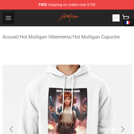
FREE
shipping on orders over $100
Hot Mulligan Shop - Official Hot Mulligan Merchandise S
Open menu
Accueil
/
Hot Mulligan Vêtements
/
Hot Mulligan Capuche