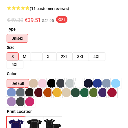
(11 customer reviews)
€49.39
€39.51
-20%
$42.95
Type
Unisex
Size
S
M
L
XL
2XL
3XL
4XL
5XL
Color
Default
Print Location