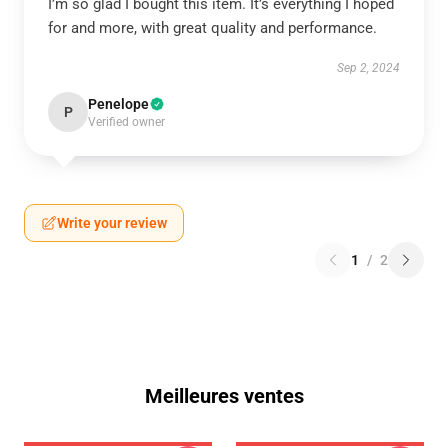
I’m so glad I bought this item. It’s everything I hoped
for and more, with great quality and performance.
Sep 2, 2024
Penelope
P
Verified owner
Write your review
1
/
2
Meilleures ventes