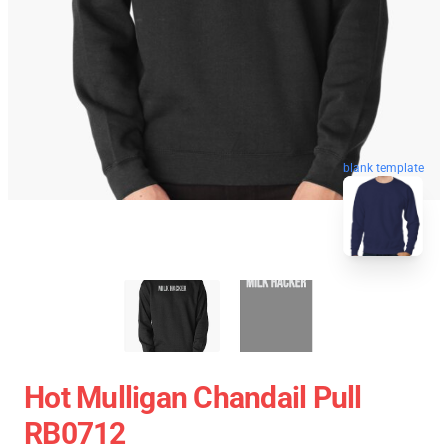
blank template
Hot Mulligan Chandail Pull
RB0712