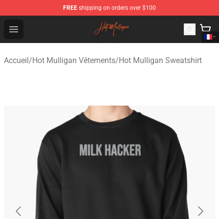
FREE
shipping on orders over $100
Hot Mulligan Shop - Official Hot Mulligan Merchandise S
Open menu
Accueil
/
Hot Mulligan Vêtements
/
Hot Mulligan Sweatshirt