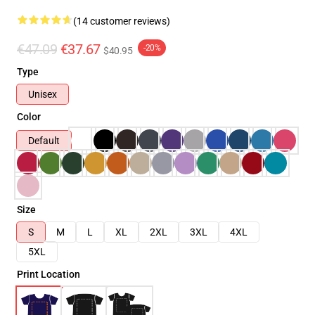
(14 customer reviews)
€47.09
€37.67
-20%
$40.95
Type
Unisex
Color
Default
Size
S
M
L
XL
2XL
3XL
4XL
5XL
Print Location