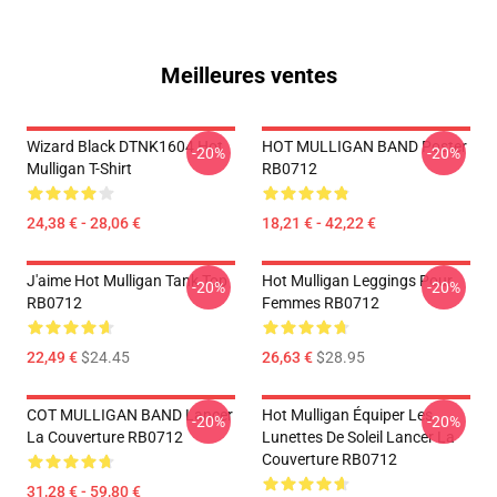
Meilleures ventes
Wizard Black DTNK1604 Hot
HOT MULLIGAN BAND Poster
-20%
-20%
Mulligan T-Shirt
RB0712
24,38 € - 28,06 €
18,21 € - 42,22 €
J'aime Hot Mulligan Tank Top
Hot Mulligan Leggings Pour
-20%
-20%
RB0712
Femmes RB0712
22,49 €
$24.45
26,63 €
$28.95
COT MULLIGAN BAND Lancer
Hot Mulligan Équiper Les
-20%
-20%
La Couverture RB0712
Lunettes De Soleil Lancer La
Couverture RB0712
31,28 € - 59,80 €