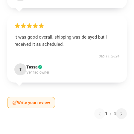
It was good overall, shipping was delayed but I
received it as scheduled.
Sep 11, 2024
Tessa
T
Verified owner
Write your review
1
/
3