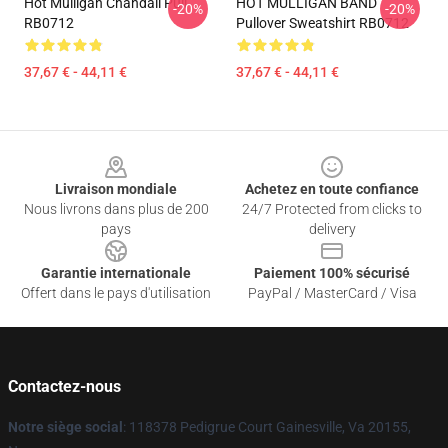
Hot Mulligan Chandail Pull
HOT MULLIGAN BAND
-20%
-20%
RB0712
Pullover Sweatshirt RB0712
37,67 € - 44,11 €
37,67 € - 44,11 €
Footer
Livraison mondiale
Achetez en toute confiance
Nous livrons dans plus de 200
24/7 Protected from clicks to
pays
delivery
Garantie internationale
Paiement 100% sécurisé
Offert dans le pays d'utilisation
PayPal / MasterCard / Visa
Contactez-nous
Notre siège social
: 118378 Pedigrue Court Gainesville, Va 20155,