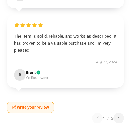
The item is solid, reliable, and works as described. It
has proven to be a valuable purchase and I’m very
pleased.
Aug 11, 2024
Brent
B
Verified owner
Write your review
1
/
2