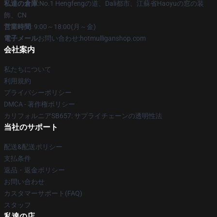
私達の倉庫
:No.1 Hengfengの道、Dali都市、江蘇省Haoyuの窓の装
飾、CN
営業時間
: 9:00～18:00(月～金)
電子メール
お問い合わせ:hotmulliganshop.com
会社案内
私たちについて
利用規約
プライバシーポリシー
DMCA - 著作権ポリシー
カリフォルニアSB657: サプライチェーンの透明性法
当社のサポート
配送&配送ポリシー
支払条件
返品・返金ポリシー
お問い合わせ
カスタマーサポート(FAQ)
スタッフ
私達の店