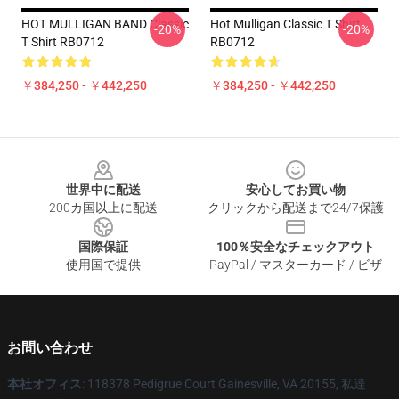
HOT MULLIGAN BAND Classic
Hot Mulligan Classic T Shirt
-20%
-20%
T Shirt RB0712
RB0712
￥384,250 - ￥442,250
￥384,250 - ￥442,250
Footer
世界中に配送
安心してお買い物
200カ国以上に配送
クリックから配送まで24/7保護
国際保証
100％安全なチェックアウト
使用国で提供
PayPal / マスターカード / ビザ
お問い合わせ
本社オフィス
: 118378 Pedigrue Court Gainesville, VA 20155, 私達