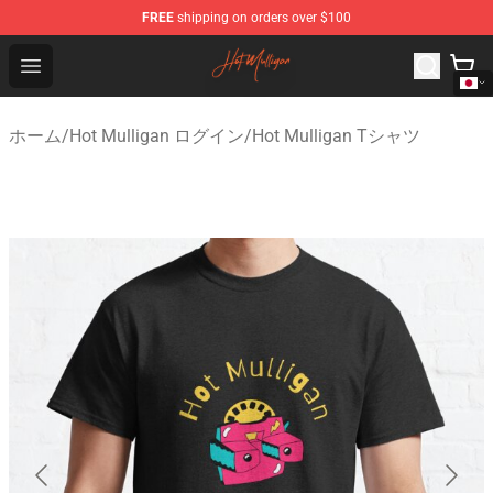
FREE
shipping on orders over $100
Hot Mulligan Shop - Official Hot Mulligan Merchandise S
Open menu
ホーム
/
Hot Mulligan ログイン
/
Hot Mulligan Tシャツ