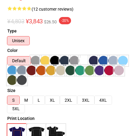
(12 customer reviews)
¥4,803
¥3,843
-20%
$26.50
Type
Unisex
Color
Default
Size
S
M
L
XL
2XL
3XL
4XL
5XL
Print Location