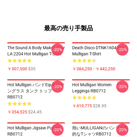
最高の売り手製品
The Sound A Body Makes Tour
Death Disco DTNK1604 Hot
-20%
-20%
LA 2204 Hot Mulligan T-Shirt
Mulligan T-Shirt
￥507,500
$35
￥384,250 - ￥442,250
Hot Mulligan バンドEquipのサ
Hot Mulligan Women
-20%
-20%
ングラス タンク トップ
Leggings RB0712
RB0712
￥419,775
$28.95
￥354,525
$24.45
Hot Mulligan Jigsaw Puzzle
熱いMULLIGANのバンド古典
-20%
-20%
RB0712
的なTシャツRB0712