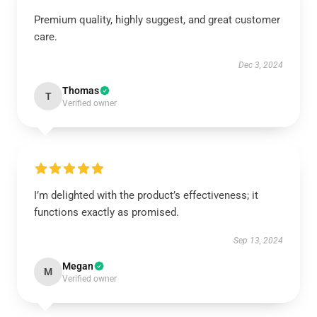
Premium quality, highly suggest, and great customer
care.
Dec 3, 2024
Thomas
T
Verified owner
I’m delighted with the product’s effectiveness; it
functions exactly as promised.
Sep 13, 2024
Megan
M
Verified owner