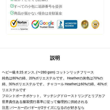
すべての小包に追跡番号を提供
商品が届かない場合は全額返金
説明
ヘビー級 8.25 オンス. (〜280 gsm) コットンリッチフリース
純色は80%の綿、20%ポリエステルです。 Heatherの灰色は70%の
綿、30%ポリエステルです。 チャコール Heatherは60%の綿、40%ポ
リエステルです
フロントポーチポケット、マッチングドローストリングとリブカフ
世界責任ある服装慣行基準に従って倫理的に供給される
注意: パーカーのバギーが2サイズになるのが好きなら