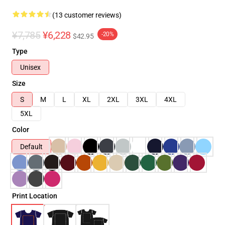
(13 customer reviews)
¥7,785
¥6,228
-20%
$42.95
Type
Unisex
Size
S
M
L
XL
2XL
3XL
4XL
5XL
Color
Default
Print Location