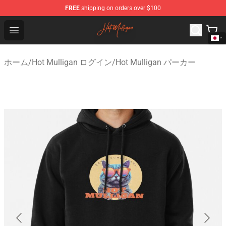
FREE
shipping on orders over $100
Hot Mulligan Shop - Official Hot Mulligan Merchandise S
Open menu
ホーム
/
Hot Mulligan ログイン
/
Hot Mulligan パーカー