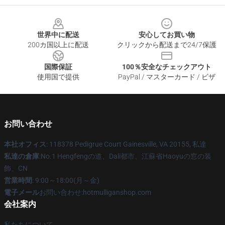
Footer
世界中に配送
安心してお買い物
200カ国以上に配送
クリックから配送まで24/7保護
国際保証
100％安全なチェックアウト
使用国で提供
PayPal / マスターカード / ビザ
お問い合わせ
本社オフィス
: 118378 Pedigrue Court Gainesville, VA 20155, 私達
私達の倉庫
:No.1 Hengfengの道、Dali都市、江蘇省Haoyuの窓の装
飾、CN
営業時間
: 9:00～18:00(月～金)
電子メール
お問い合わせ:hotmulliganshop.com
会社案内
私たちについて