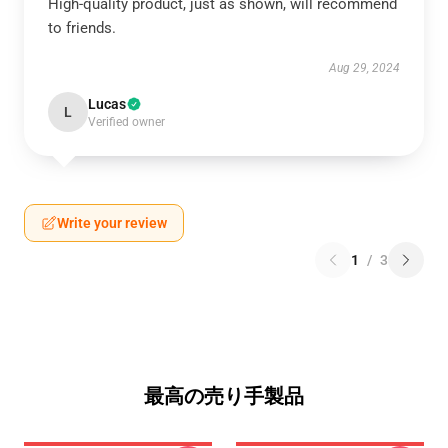
High-quality product, just as shown, will recommend
to friends.
Aug 29, 2024
Lucas
L
Verified owner
Write your review
1
/
3
最高の売り手製品