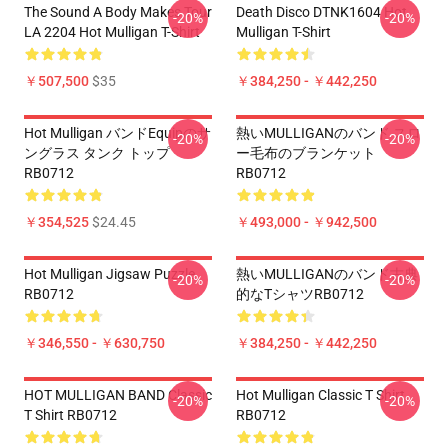
The Sound A Body Makes Tour
Death Disco DTNK1604 Hot
-20%
-20%
LA 2204 Hot Mulligan T-Shirt
Mulligan T-Shirt
￥507,500
$35
￥384,250 - ￥442,250
Hot Mulligan バンドEquipのサ
熱いMULLIGANのバンド スロ
-20%
-20%
ングラス タンク トップ
ー毛布のブランケット
RB0712
RB0712
￥354,525
$24.45
￥493,000 - ￥942,500
Hot Mulligan Jigsaw Puzzle
熱いMULLIGANのバンド古典
-20%
-20%
RB0712
的なTシャツRB0712
￥346,550 - ￥630,750
￥384,250 - ￥442,250
HOT MULLIGAN BAND Classic
Hot Mulligan Classic T Shirt
-20%
-20%
T Shirt RB0712
RB0712