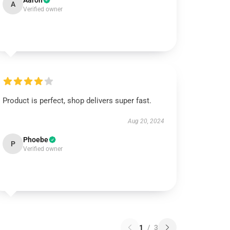
Aaron
A
Verified owner
Product is perfect, shop delivers super fast.
Aug 20, 2024
Phoebe
P
Verified owner
1
/
3