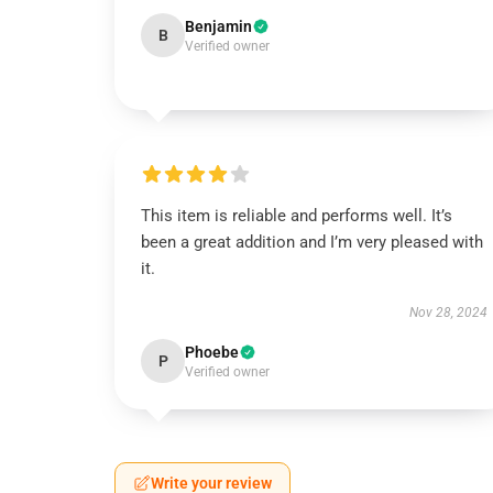
Benjamin
B
Verified owner
This item is reliable and performs well. It’s
been a great addition and I’m very pleased with
it.
Nov 28, 2024
Phoebe
P
Verified owner
Write your review