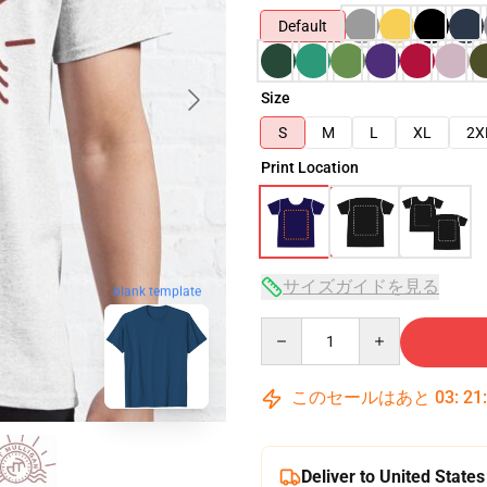
Default
Size
S
M
L
XL
2X
Print Location
サイズガイドを見る
blank template
Quantity
このセールはあと
03
:
21
Deliver to United States