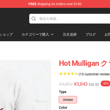
FREE
shipping on orders over $100
 Store
ショップ
カテゴリーで購入
注文追跡
ブログ
お
Hot Mulliga
(13 customer review
¥4,803
¥3,843
-20%
$26.50
Type
Unisex
Color