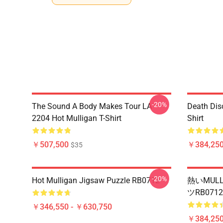
-20%
The Sound A Body Makes Tour LA
Death Dis
2204 Hot Mulligan T-Shirt
Shirt
￥507,500
￥384,250
$35
-20%
Hot Mulligan Jigsaw Puzzle RB0712
熱いMUL
ツRB0712
￥346,550 - ￥630,750
￥384,250