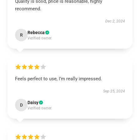
Quality is solid, price is reasonable, highly
recommend.
Dec 2, 2024
Rebecca
R
Verified owner
Feels perfect to use, I’m really impressed.
Sep 25, 2024
Daisy
D
Verified owner