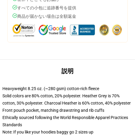
すべての小包に追跡番号を提供
商品が届かない場合は全額返金
説明
Heavyweight 8.25 oz. (~280 gsm) cotton-rich fleece
Solid colors are 80% cotton, 20% polyester. Heather Grey is 70%
cotton, 30% polyester. Charcoal Heather is 60% cotton, 40% polyester
Front pouch pocket, matching drawstring and rib cuffs
Ethically sourced following the World Responsible Apparel Practices
Standards
Note: If you like your hoodies baggy go 2 sizes up