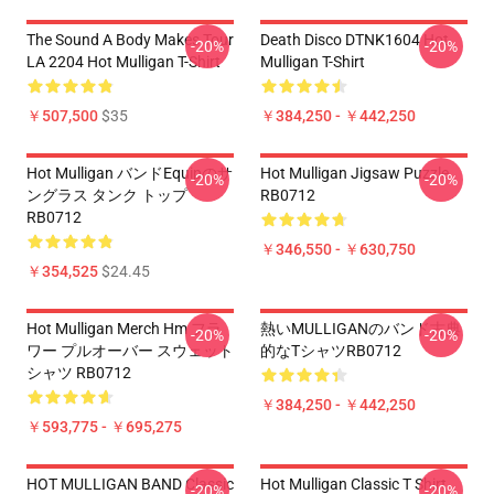
The Sound A Body Makes Tour
Death Disco DTNK1604 Hot
-20%
-20%
LA 2204 Hot Mulligan T-Shirt
Mulligan T-Shirt
￥507,500
$35
￥384,250 - ￥442,250
Hot Mulligan バンドEquipのサ
Hot Mulligan Jigsaw Puzzle
-20%
-20%
ングラス タンク トップ
RB0712
RB0712
￥346,550 - ￥630,750
￥354,525
$24.45
Hot Mulligan Merch Hm フラ
熱いMULLIGANのバンド古典
-20%
-20%
ワー プルオーバー スウェット
的なTシャツRB0712
シャツ RB0712
￥384,250 - ￥442,250
￥593,775 - ￥695,275
HOT MULLIGAN BAND Classic
Hot Mulligan Classic T Shirt
-20%
-20%