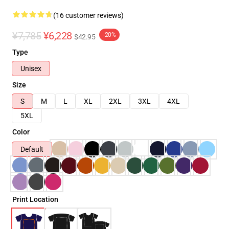
(16 customer reviews)
¥7,785
¥6,228
-20%
$42.95
Type
Unisex
Size
S
M
L
XL
2XL
3XL
4XL
5XL
Color
Default
Print Location