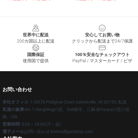
Footer
世界中に配送
安心してお買い物
200カ国以上に配送
クリックから配送まで24/7保護
国際保証
100％安全なチェックアウト
使用国で提供
PayPal / マスターカード / ビザ
お問い合わせ
本社オフィス
: 118378 Pedigrue Court Gainesville, VA 20155, 私達
私達の倉庫
:No.1 Hengfengの道、Dali都市、江蘇省Haoyuの窓の装
飾、CN
営業時間
: 9:00～18:00(月～金)
電子メール
お問い合わせ:hotmulliganshop.com