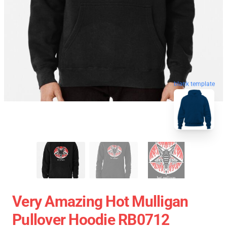
blank template
Very Amazing Hot Mulligan
Pullover Hoodie RB0712