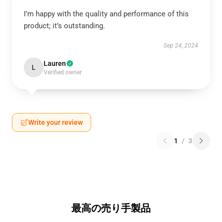
I’m happy with the quality and performance of this
product; it’s outstanding.
Sep 24, 2024
Lauren
L
Verified owner
Write your review
1
/
3
最高の売り手製品