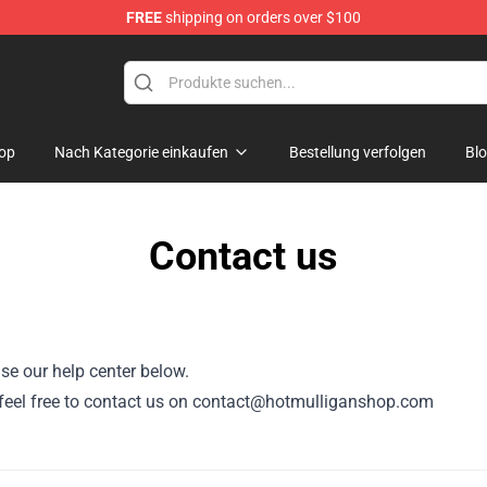
FREE
shipping on orders over $100
 Store
op
Nach Kategorie einkaufen
Bestellung verfolgen
Bl
Contact us
se our help center below.
or, feel free to contact us on contact@hotmulliganshop.com