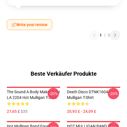
Write your review
1
/
3
Beste Verkäufer Produkte
The Sound A Body Makes Tour
Death Disco DTNK1604 Hot
-20%
-20%
LA 2204 Hot Mulligan T-Shirt
Mulligan T-Shirt
27,65 £
$35
20,93 £ - 24,09 £
Hot Mulligan Band Equip
HOT MULLIGAN BAND Throw