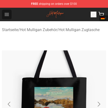
FREE
shipping on orders over $100
Hot Mulligan Shop - Official Hot Mulligan Merchandise S
Open menu
Startseite
/
Hot Mulligan Zubehör
/
Hot Mulligan Zugtasche