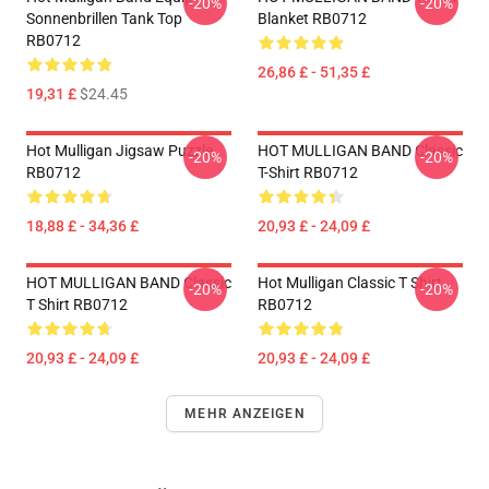
-20%
-20%
Sonnenbrillen Tank Top
Blanket RB0712
RB0712
26,86 £ - 51,35 £
19,31 £
$24.45
Hot Mulligan Jigsaw Puzzle
HOT MULLIGAN BAND Classic
-20%
-20%
RB0712
T-Shirt RB0712
18,88 £ - 34,36 £
20,93 £ - 24,09 £
HOT MULLIGAN BAND Classic
Hot Mulligan Classic T Shirt
-20%
-20%
T Shirt RB0712
RB0712
20,93 £ - 24,09 £
20,93 £ - 24,09 £
MEHR ANZEIGEN