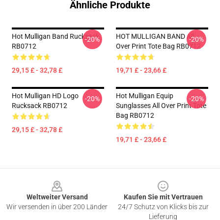
Ähnliche Produkte
Hot Mulligan Band Rucksack
HOT MULLIGAN BAND All
-20%
-20%
RB0712
Over Print Tote Bag RB0712
29,15 £ - 32,78 £
19,71 £ - 23,66 £
Hot Mulligan HD Logo
Hot Mulligan Equip
-20%
-20%
Rucksack RB0712
Sunglasses All Over Print Tote
Bag RB0712
29,15 £ - 32,78 £
19,71 £ - 23,66 £
Footer
Weltweiter Versand
Kaufen Sie mit Vertrauen
Wir versenden in über 200 Länder
24/7 Schutz von Klicks bis zur
Lieferung