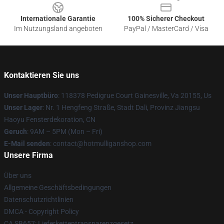
Internationale Garantie
100% Sicherer Checkout
Im Nutzungsland angeboten
PayPal / MasterCard / Visa
Kontaktieren Sie uns
Unser Hauptbüro
: 118378 Pedigrue Court Gainesville, Va 20155, Us
Unser Lager
: Nr. 1 Hengfeng Straße, Stadt Dali, Provinz Jiangsu
Haoyu Fensterdekoration, CN
Geruch
: 9AM – 5PM (Mon – Fri)
E-Mail senden
: contact@hotmulliganshop.com
Unsere Firma
Über uns
Allgemeine Geschäftsbedingungen
Datenschutzrichtlinien
DMCA - Copyright Policy
CA SB657: Lieferkettentransparenzgesetz