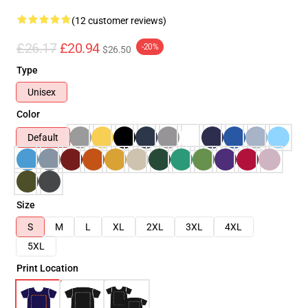
(12 customer reviews)
£26.17
£20.94
-20%
$26.50
Type
Unisex
Color
Default
Size
S
M
L
XL
2XL
3XL
4XL
5XL
Print Location