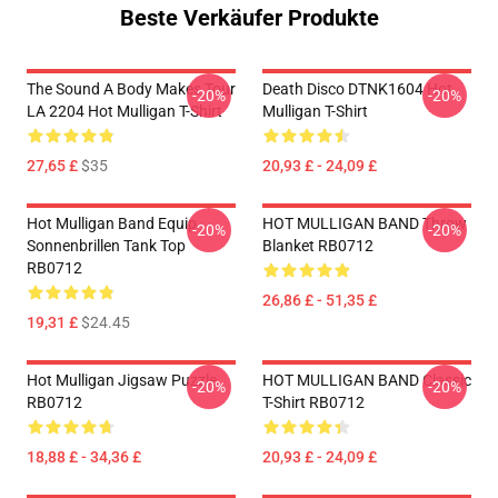
Beste Verkäufer Produkte
The Sound A Body Makes Tour
Death Disco DTNK1604 Hot
-20%
-20%
LA 2204 Hot Mulligan T-Shirt
Mulligan T-Shirt
27,65 £
$35
20,93 £ - 24,09 £
Hot Mulligan Band Equip
HOT MULLIGAN BAND Throw
-20%
-20%
Sonnenbrillen Tank Top
Blanket RB0712
RB0712
26,86 £ - 51,35 £
19,31 £
$24.45
Hot Mulligan Jigsaw Puzzle
HOT MULLIGAN BAND Classic
-20%
-20%
RB0712
T-Shirt RB0712
18,88 £ - 34,36 £
20,93 £ - 24,09 £