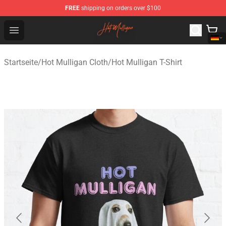
FREE
shipping on orders over $100
Hot Mulligan Shop - Official Hot Mulligan Merchandise S
Open menu
Startseite
/
Hot Mulligan Cloth
/
Hot Mulligan T-Shirt