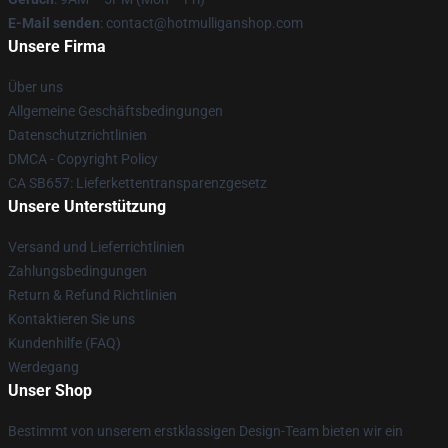
E-Mail senden
: contact@hotmulliganshop.com
Unsere Firma
Über uns
Allgemeine Geschäftsbedingungen
Datenschutzrichtlinien
DMCA - Copyright Policy
CA SB657: Lieferkettentransparenzgesetz
Unsere Unterstützung
Versand und Lieferrichtlinien
Zahlungsbedingungen
Return & Refund Richtlinien
Kontaktieren Sie uns
Kundenhilfe (FAQ)
Werdegang
Unser Shop
Bestimmt von unserem erstklassigen Design-Team bieten wir ein