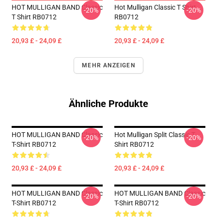
HOT MULLIGAN BAND Classic
Hot Mulligan Classic T Shirt
-20%
-20%
T Shirt RB0712
RB0712
20,93 £ - 24,09 £
20,93 £ - 24,09 £
MEHR ANZEIGEN
Ähnliche Produkte
HOT MULLIGAN BAND Classic
Hot Mulligan Split Classic T
-20%
-20%
T-Shirt RB0712
Shirt RB0712
20,93 £ - 24,09 £
20,93 £ - 24,09 £
HOT MULLIGAN BAND Classic
HOT MULLIGAN BAND Classic
-20%
-20%
T-Shirt RB0712
T-Shirt RB0712