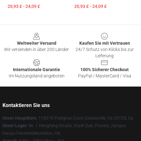
20,93 £ - 24,09 £
20,93 £ - 24,09 £
Footer
Weltweiter Versand
Kaufen Sie mit Vertrauen
Wir versenden in über 200 Länder
24/7 Schutz von Klicks bis zur
Lieferung
Internationale Garantie
100% Sicherer Checkout
Im Nutzungsland angeboten
PayPal / MasterCard / Visa
Kontaktieren Sie uns
Unser Hauptbüro
: 118378 Pedigrue Court Gainesville, Va 20155, Us
Unser Lager
: Nr. 1 Hengfeng Straße, Stadt Dali, Provinz Jiangsu
Haoyu Fensterdekoration, CN
Geruch
: 9AM – 5PM (Mon – Fri)