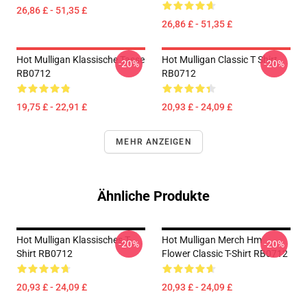
26,86 £ - 51,35 £
26,86 £ - 51,35 £
Hot Mulligan Klassische Tasse
Hot Mulligan Classic T Shirt
-20%
-20%
RB0712
RB0712
19,75 £ - 22,91 £
20,93 £ - 24,09 £
MEHR ANZEIGEN
Ähnliche Produkte
Hot Mulligan Klassisches T-
Hot Mulligan Merch Hm
-20%
-20%
Shirt RB0712
Flower Classic T-Shirt RB0712
20,93 £ - 24,09 £
20,93 £ - 24,09 £