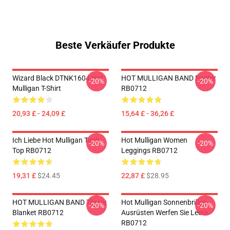
Beste Verkäufer Produkte
Wizard Black DTNK1604 Hot
HOT MULLIGAN BAND Poster
-20%
-20%
Mulligan T-Shirt
RB0712
20,93 £ - 24,09 £
15,64 £ - 36,26 £
Ich Liebe Hot Mulligan Tank
Hot Mulligan Women
-20%
-20%
Top RB0712
Leggings RB0712
19,31 £
$24.45
22,87 £
$28.95
HOT MULLIGAN BAND Throw
Hot Mulligan Sonnenbrillen
-20%
-20%
Blanket RB0712
Ausrüsten Werfen Sie Leere
RB0712