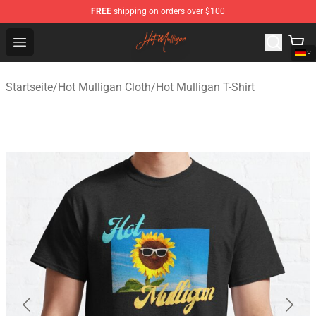
FREE
shipping on orders over $100
Hot Mulligan Shop - Official Hot Mulligan Merchandise S
Open menu
Startseite
/
Hot Mulligan Cloth
/
Hot Mulligan T-Shirt