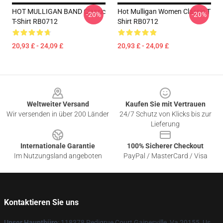
HOT MULLIGAN BAND Classic
Hot Mulligan Women Classic T
-20%
-20%
T-Shirt RB0712
Shirt RB0712
20,93 £ - 24,09 £
20,93 £ - 24,09 £
Footer
Weltweiter Versand
Kaufen Sie mit Vertrauen
Wir versenden in über 200 Länder
24/7 Schutz von Klicks bis zur
Lieferung
Internationale Garantie
100% Sicherer Checkout
Im Nutzungsland angeboten
PayPal / MasterCard / Visa
Kontaktieren Sie uns
Unser Hauptbüro
: 118378 Pedigrue Court Gainesville, Va 20155, Us