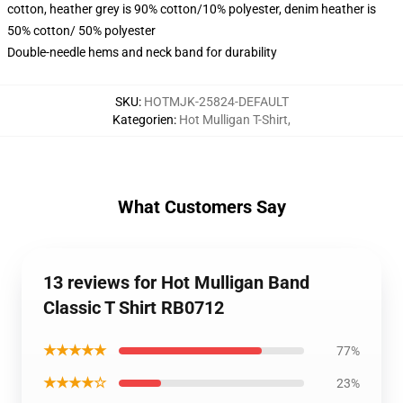
cotton, heather grey is 90% cotton/10% polyester, denim heather is
50% cotton/ 50% polyester
Double-needle hems and neck band for durability
SKU
:
HOTMJK-25824-DEFAULT
Kategorien
:
Hot Mulligan T-Shirt
,
What Customers Say
13 reviews for Hot Mulligan Band
Classic T Shirt RB0712
★★★★★
77%
★★★★☆
23%