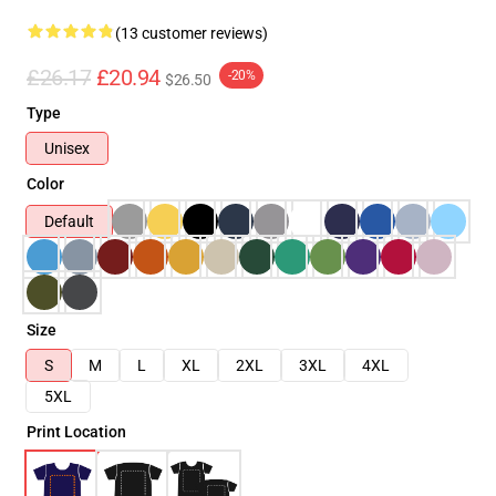
(13 customer reviews)
£26.17
£20.94
-20%
$26.50
Type
Unisex
Color
Default
Size
S
M
L
XL
2XL
3XL
4XL
5XL
Print Location