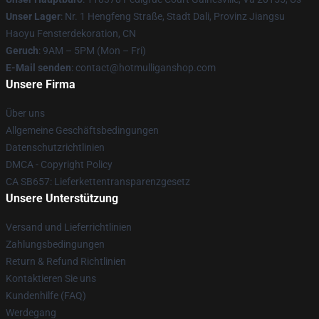
Unser Lager
: Nr. 1 Hengfeng Straße, Stadt Dali, Provinz Jiangsu
Haoyu Fensterdekoration, CN
Geruch
: 9AM – 5PM (Mon – Fri)
E-Mail senden
: contact@hotmulliganshop.com
Unsere Firma
Über uns
Allgemeine Geschäftsbedingungen
Datenschutzrichtlinien
DMCA - Copyright Policy
CA SB657: Lieferkettentransparenzgesetz
Unsere Unterstützung
Versand und Lieferrichtlinien
Zahlungsbedingungen
Return & Refund Richtlinien
Kontaktieren Sie uns
Kundenhilfe (FAQ)
Werdegang