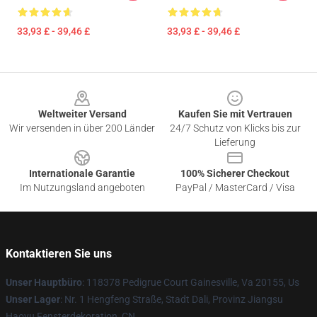
33,93 £ - 39,46 £
33,93 £ - 39,46 £
Footer
Weltweiter Versand
Kaufen Sie mit Vertrauen
Wir versenden in über 200 Länder
24/7 Schutz von Klicks bis zur
Lieferung
Internationale Garantie
100% Sicherer Checkout
Im Nutzungsland angeboten
PayPal / MasterCard / Visa
Kontaktieren Sie uns
Unser Hauptbüro
: 118378 Pedigrue Court Gainesville, Va 20155, Us
Unser Lager
: Nr. 1 Hengfeng Straße, Stadt Dali, Provinz Jiangsu
Haoyu Fensterdekoration, CN