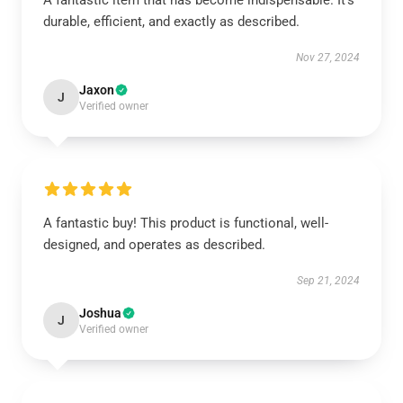
A fantastic item that has become indispensable. It’s
durable, efficient, and exactly as described.
Nov 27, 2024
Jaxon
J
Verified owner
A fantastic buy! This product is functional, well-
designed, and operates as described.
Sep 21, 2024
Joshua
J
Verified owner