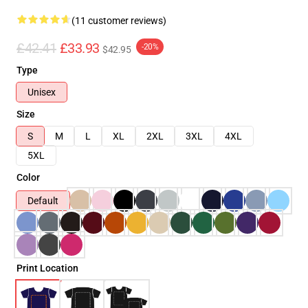
(11 customer reviews)
£42.41
£33.93
-20%
$42.95
Type
Unisex
Size
S
M
L
XL
2XL
3XL
4XL
5XL
Color
Default
Print Location