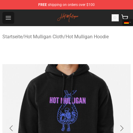
FREE
shipping on orders over $100
Hot Mulligan Shop - Official Hot Mulligan Merchandise S
Open menu
Startseite
/
Hot Mulligan Cloth
/
Hot Mulligan Hoodie