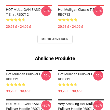
HOT MULLIGAN BAND Classic
Hot Mulligan Classic T Shirt
-20%
-20%
T Shirt RB0712
RB0712
20,93 £ - 24,09 £
20,93 £ - 24,09 £
MEHR ANZEIGEN
Ähnliche Produkte
Hot Mulligan Pullover Hoodie
Hot Mulligan Pullover Hoodie
-20%
-20%
RB0712
RB0712
33,93 £ - 39,46 £
33,93 £ - 39,46 £
HOT MULLIGAN BAND
Very Amazing Hot Mulligan
-20%
-20%
Pullover Hoodie RB0712
Pullover Hoodie RB0712