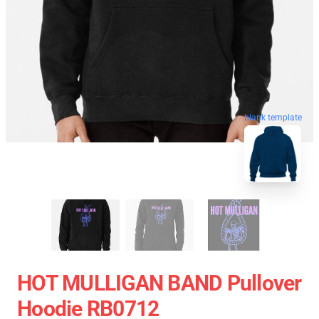
blank template
HOT MULLIGAN BAND Pullover
Hoodie RB0712