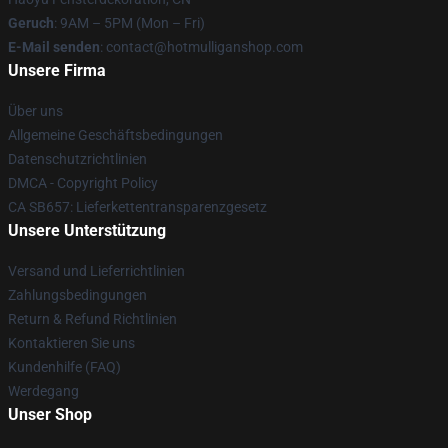
Geruch
: 9AM – 5PM (Mon – Fri)
E-Mail senden
: contact@hotmulliganshop.com
Unsere Firma
Über uns
Allgemeine Geschäftsbedingungen
Datenschutzrichtlinien
DMCA - Copyright Policy
CA SB657: Lieferkettentransparenzgesetz
Unsere Unterstützung
Versand und Lieferrichtlinien
Zahlungsbedingungen
Return & Refund Richtlinien
Kontaktieren Sie uns
Kundenhilfe (FAQ)
Werdegang
Unser Shop