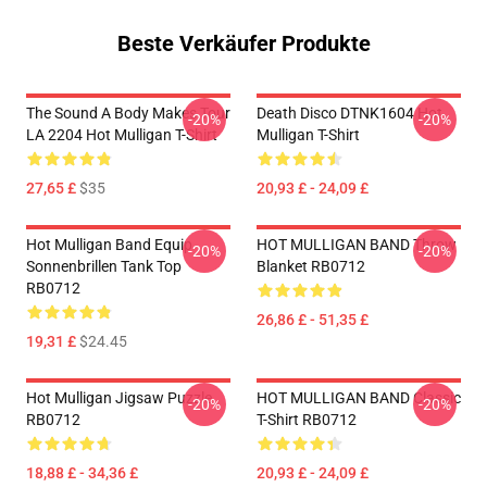
Beste Verkäufer Produkte
The Sound A Body Makes Tour
Death Disco DTNK1604 Hot
-20%
-20%
LA 2204 Hot Mulligan T-Shirt
Mulligan T-Shirt
27,65 £
$35
20,93 £ - 24,09 £
Hot Mulligan Band Equip
HOT MULLIGAN BAND Throw
-20%
-20%
Sonnenbrillen Tank Top
Blanket RB0712
RB0712
26,86 £ - 51,35 £
19,31 £
$24.45
Hot Mulligan Jigsaw Puzzle
HOT MULLIGAN BAND Classic
-20%
-20%
RB0712
T-Shirt RB0712
18,88 £ - 34,36 £
20,93 £ - 24,09 £