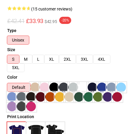
(15 customer reviews)
£42.41
£33.93
-20%
$42.95
Type
Unisex
Size
S
M
L
XL
2XL
3XL
4XL
5XL
Color
Default
Print Location