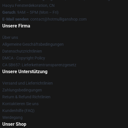
Haoyu Fensterdekoration, CN
Geruch
: 9AM – 5PM (Mon – Fri)
E-Mail senden
: contact@hotmulliganshop.com
Unsere Firma
Über uns
Allgemeine Geschäftsbedingungen
Datenschutzrichtlinien
DMCA - Copyright Policy
CA SB657: Lieferkettentransparenzgesetz
Unsere Unterstützung
Versand und Lieferrichtlinien
Zahlungsbedingungen
Return & Refund Richtlinien
Kontaktieren Sie uns
Kundenhilfe (FAQ)
Werdegang
Unser Shop