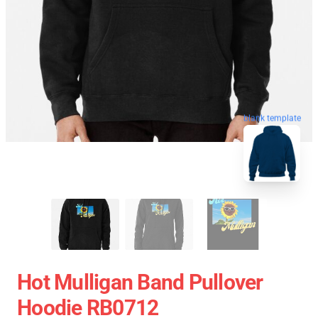
blank template
Hot Mulligan Band Pullover
Hoodie RB0712