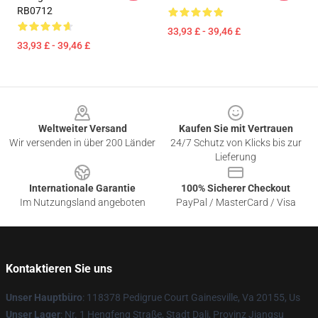
RB0712
33,93 £ - 39,46 £
33,93 £ - 39,46 £
Footer
Weltweiter Versand
Kaufen Sie mit Vertrauen
Wir versenden in über 200 Länder
24/7 Schutz von Klicks bis zur
Lieferung
Internationale Garantie
100% Sicherer Checkout
Im Nutzungsland angeboten
PayPal / MasterCard / Visa
Kontaktieren Sie uns
Unser Hauptbüro
: 118378 Pedigrue Court Gainesville, Va 20155, Us
Unser Lager
: Nr. 1 Hengfeng Straße, Stadt Dali, Provinz Jiangsu