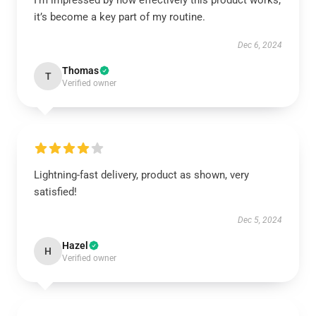
I’m impressed by how effectively this product works;
it’s become a key part of my routine.
Dec 6, 2024
Thomas
T
Verified owner
Lightning-fast delivery, product as shown, very
satisfied!
Dec 5, 2024
Hazel
H
Verified owner