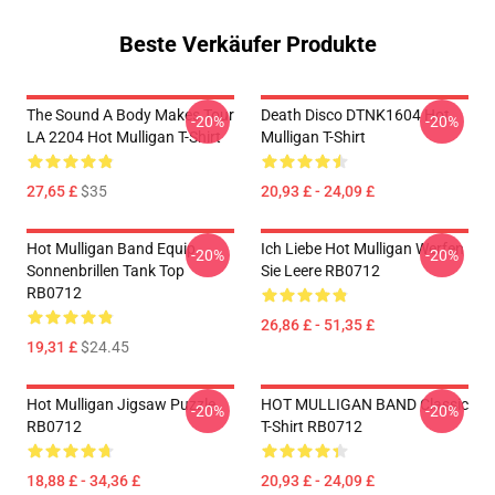
Beste Verkäufer Produkte
The Sound A Body Makes Tour
Death Disco DTNK1604 Hot
-20%
-20%
LA 2204 Hot Mulligan T-Shirt
Mulligan T-Shirt
27,65 £
$35
20,93 £ - 24,09 £
Hot Mulligan Band Equip
Ich Liebe Hot Mulligan Werfen
-20%
-20%
Sonnenbrillen Tank Top
Sie Leere RB0712
RB0712
26,86 £ - 51,35 £
19,31 £
$24.45
Hot Mulligan Jigsaw Puzzle
HOT MULLIGAN BAND Classic
-20%
-20%
RB0712
T-Shirt RB0712
18,88 £ - 34,36 £
20,93 £ - 24,09 £