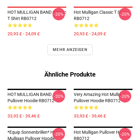
HOT MULLIGAN BAND Classic
Hot Mulligan Classic T Shirt
-20%
-20%
T Shirt RB0712
RB0712
20,93 £ - 24,09 £
20,93 £ - 24,09 £
MEHR ANZEIGEN
Ähnliche Produkte
HOT MULLIGAN BAND
Very Amazing Hot Mulligan
-20%
-20%
Pullover Hoodie RB0712
Pullover Hoodie RB0712
33,93 £ - 39,46 £
33,93 £ - 39,46 £
*Equip Sonnenbrillen* Hot
Hot Mulligan Pullover Hoodie
-20%
-20%
Mulligan Pullover Hoodie
RB0712