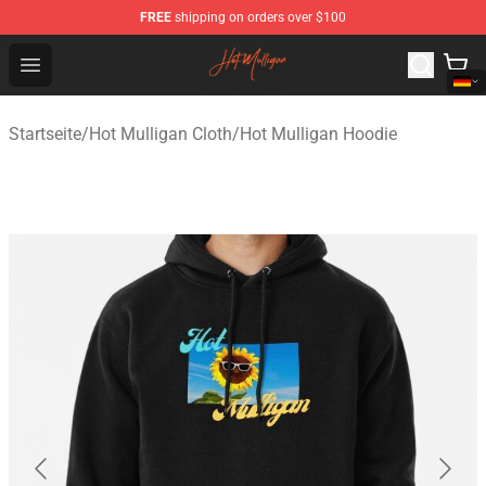
FREE
shipping on orders over $100
Hot Mulligan Shop - Official Hot Mulligan Merchandise S
Open menu
Startseite
/
Hot Mulligan Cloth
/
Hot Mulligan Hoodie