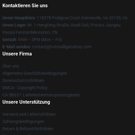
Kontaktieren Sie uns
Unser Hauptbüro
: 118378 Pedigrue Court Gainesville, Va 20155, Us
Unser Lager
: Nr. 1 Hengfeng Straße, Stadt Dali, Provinz Jiangsu
Haoyu Fensterdekoration, CN
Geruch
: 9AM – 5PM (Mon – Fri)
E-Mail senden
: contact@hotmulliganshop.com
Unsere Firma
Über uns
Allgemeine Geschäftsbedingungen
Datenschutzrichtlinien
DMCA - Copyright Policy
CA SB657: Lieferkettentransparenzgesetz
Unsere Unterstützung
Versand und Lieferrichtlinien
Zahlungsbedingungen
Return & Refund Richtlinien