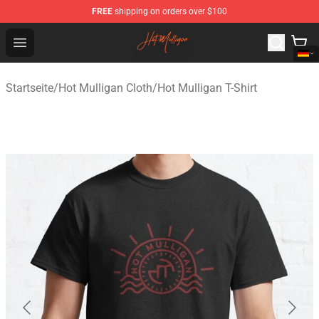
FREE
shipping on orders over $100
Hot Mulligan Shop - Official Hot Mulligan Merchandise S
Open menu
Startseite
/
Hot Mulligan Cloth
/
Hot Mulligan T-Shirt