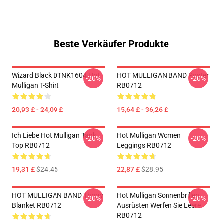
Beste Verkäufer Produkte
Wizard Black DTNK1604 Hot
HOT MULLIGAN BAND Poster
-20%
-20%
Mulligan T-Shirt
RB0712
20,93 £ - 24,09 £
15,64 £ - 36,26 £
Ich Liebe Hot Mulligan Tank
Hot Mulligan Women
-20%
-20%
Top RB0712
Leggings RB0712
19,31 £
$24.45
22,87 £
$28.95
HOT MULLIGAN BAND Throw
Hot Mulligan Sonnenbrillen
-20%
-20%
Blanket RB0712
Ausrüsten Werfen Sie Leere
RB0712