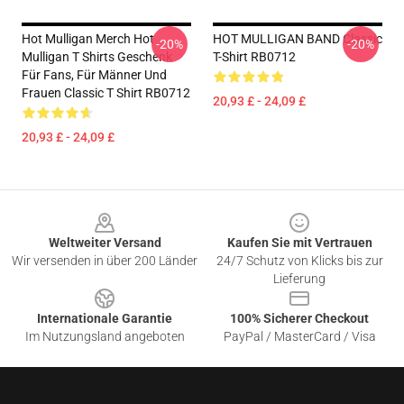
Hot Mulligan Merch Hot
HOT MULLIGAN BAND Classic
-20%
-20%
Mulligan T Shirts Geschenk
T-Shirt RB0712
Für Fans, Für Männer Und
Frauen Classic T Shirt RB0712
20,93 £ - 24,09 £
20,93 £ - 24,09 £
Footer
Weltweiter Versand
Kaufen Sie mit Vertrauen
Wir versenden in über 200 Länder
24/7 Schutz von Klicks bis zur
Lieferung
Internationale Garantie
100% Sicherer Checkout
Im Nutzungsland angeboten
PayPal / MasterCard / Visa