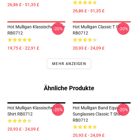
26,86 £ - 51,35 £
26,86 £ - 51,35 £
Hot Mulligan Klassische Tasse
Hot Mulligan Classic T Shirt
-20%
-20%
RB0712
RB0712
19,75 £ - 22,91 £
20,93 £ - 24,09 £
MEHR ANZEIGEN
Ähnliche Produkte
Hot Mulligan Klassisches T-
Hot Mulligan Band Equip
-20%
-20%
Shirt RB0712
Sunglasses Classic T Shirt
RB0712
20,93 £ - 24,09 £
20,93 £ - 24,09 £