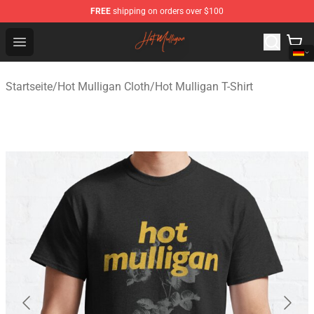
FREE
shipping on orders over $100
Hot Mulligan Shop - Official Hot Mulligan Merchandise S
Open menu
Startseite
/
Hot Mulligan Cloth
/
Hot Mulligan T-Shirt