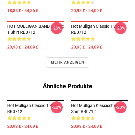
18,88 £ - 34,36 £
20,93 £ - 24,09 £
HOT MULLIGAN BAND Classic
Hot Mulligan Classic T Shirt
-20%
-20%
T Shirt RB0712
RB0712
20,93 £ - 24,09 £
20,93 £ - 24,09 £
MEHR ANZEIGEN
Ähnliche Produkte
Hot Mulligan Classic T Shirt
Hot Mulligan Klassisches T-
-20%
-20%
RB0712
Shirt RB0712
20,93 £ - 24,09 £
20,93 £ - 24,09 £