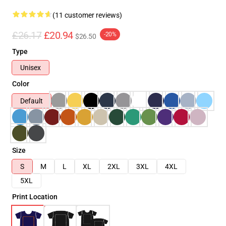
(11 customer reviews)
£26.17
£20.94
-20%
$26.50
Type
Unisex
Color
Default
Size
S
M
L
XL
2XL
3XL
4XL
5XL
Print Location