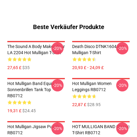
Beste Verkäufer Produkte
The Sound A Body Makes Tour
Death Disco DTNK1604 Hot
-20%
-20%
LA 2204 Hot Mulligan T-Shirt
Mulligan T-Shirt
27,65 £
$35
20,93 £ - 24,09 £
Hot Mulligan Band Equip
Hot Mulligan Women
-20%
-20%
Sonnenbrillen Tank Top
Leggings RB0712
RB0712
22,87 £
$28.95
19,31 £
$24.45
Hot Mulligan Jigsaw Puzzle
HOT MULLIGAN BAND Classic
-20%
-20%
RB0712
T-Shirt RB0712