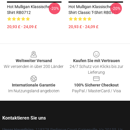
Hot Mulligan Klassisches T-
Hot Mulligan Klassisches T-
-20%
-20%
Shirt RB0712
Shirt Classic T-Shirt RB0712
20,93 £ - 24,09 £
20,93 £ - 24,09 £
Footer
Weltweiter Versand
Kaufen Sie mit Vertrauen
Wir versenden in über 200 Länder
24/7 Schutz von Klicks bis zur
Lieferung
Internationale Garantie
100% Sicherer Checkout
Im Nutzungsland angeboten
PayPal / MasterCard / Visa
Kontaktieren Sie uns
Unser Hauptbüro
: 118378 Pedigrue Court Gainesville, Va 20155, Us