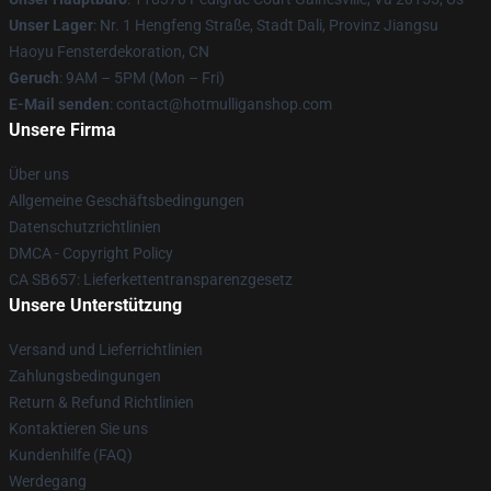
Unser Lager
: Nr. 1 Hengfeng Straße, Stadt Dali, Provinz Jiangsu
Haoyu Fensterdekoration, CN
Geruch
: 9AM – 5PM (Mon – Fri)
E-Mail senden
: contact@hotmulliganshop.com
Unsere Firma
Über uns
Allgemeine Geschäftsbedingungen
Datenschutzrichtlinien
DMCA - Copyright Policy
CA SB657: Lieferkettentransparenzgesetz
Unsere Unterstützung
Versand und Lieferrichtlinien
Zahlungsbedingungen
Return & Refund Richtlinien
Kontaktieren Sie uns
Kundenhilfe (FAQ)
Werdegang