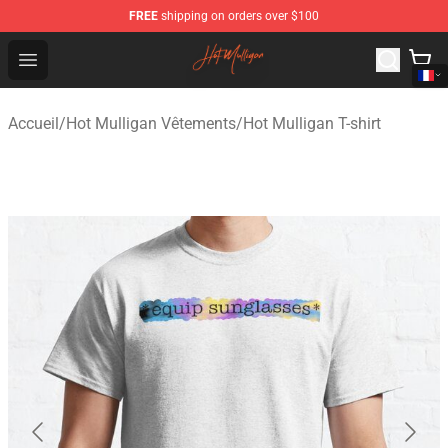
FREE
shipping on orders over $100
Hot Mulligan Shop - Official Hot Mulligan Merchandise S
Open menu
Accueil
/
Hot Mulligan Vêtements
/
Hot Mulligan T-shirt