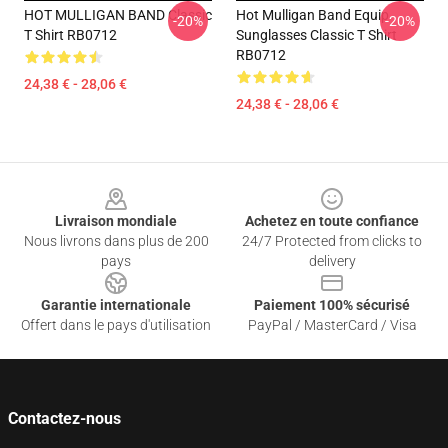
HOT MULLIGAN BAND Classic
Hot Mulligan Band Equip
-20%
-20%
T Shirt RB0712
Sunglasses Classic T Shirt
RB0712
24,38 € - 28,06 €
24,38 € - 28,06 €
Footer
Livraison mondiale
Achetez en toute confiance
Nous livrons dans plus de 200
24/7 Protected from clicks to
pays
delivery
Garantie internationale
Paiement 100% sécurisé
Offert dans le pays d'utilisation
PayPal / MasterCard / Visa
Contactez-nous