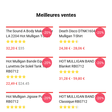
Meilleures ventes
The Sound A Body Makes Tour
Death Disco DTNK1604 Hot
-20%
-20%
LA 2204 Hot Mulligan T-Shirt
Mulligan T-Shirt
32,20 €
$35
24,38 € - 28,06 €
Hot Mulligan Bande Equip
HOT MULLIGAN BAND Throw
-20%
-20%
Lunettes De Soleil Tank Top
Blanket RB0712
RB0712
31,28 € - 59,80 €
22,49 €
$24.45
Hot Mulligan Jigsaw Puzzle
HOT MULLIGAN BAND T-Shirt
-20%
-20%
RB0712
Classique RB0712