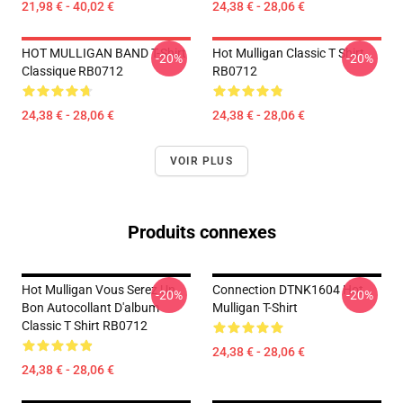
21,98 € - 40,02 €
24,38 € - 28,06 €
HOT MULLIGAN BAND T-Shirt
Hot Mulligan Classic T Shirt
-20%
-20%
Classique RB0712
RB0712
24,38 € - 28,06 €
24,38 € - 28,06 €
VOIR PLUS
Produits connexes
Hot Mulligan Vous Serez Un
Connection DTNK1604 Hot
-20%
-20%
Bon Autocollant D'album
Mulligan T-Shirt
Classic T Shirt RB0712
24,38 € - 28,06 €
24,38 € - 28,06 €