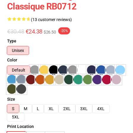
Classique RB0712
(13 customer reviews)
€30.48
€24.38
-20%
$26.50
Type
Unisex
Color
Default
Size
S
M
L
XL
2XL
3XL
4XL
5XL
Print Location