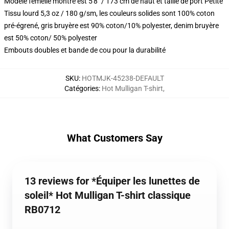
Modèle femelle montré est 5'8" / 173 cm de haut et taille de port Petite
Tissu lourd 5,3 oz / 180 g/sm, les couleurs solides sont 100% coton
pré-égrené, gris bruyère est 90% coton/10% polyester, denim bruyère
est 50% coton/ 50% polyester
Embouts doubles et bande de cou pour la durabilité
SKU
:
HOTMJK-45238-DEFAULT
Catégories
:
Hot Mulligan T-shirt
,
What Customers Say
13 reviews for *Équiper les lunettes de
soleil* Hot Mulligan T-shirt classique
RB0712