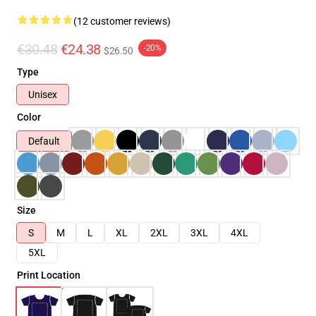
(12 customer reviews)
€30.48
€24.38
-20%
$26.50
Type
Unisex
Color
Default
Size
S
M
L
XL
2XL
3XL
4XL
5XL
Print Location