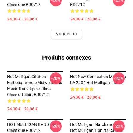
-20%
-20%
Classique RB0712
RB0712
24,38 € - 28,06 €
24,38 € - 28,06 €
VOIR PLUS
Produits connexes
Hot Mulligan Citation
Hot New Connection Michigan
-20%
-20%
Esthétique Indie Midwest Emo
LA 2204 Hot Mulligan T-Shirt
Music Band Lyrics Black
Classic T Shirt RB0712
24,38 € - 28,06 €
24,38 € - 28,06 €
HOT MULLIGAN BAND T-Shirt
Hot Mulligan Marchandises
-20%
-20%
Classique RB0712
Hot Mulligan T Shirts Cadeau