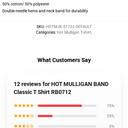
50% cotton/ 50% polyester
Double-needle hems and neck band for durability
SKU
:
HOTMJK-51732-DEFAULT
Catégories
:
Hot Mulligan T-shirt
,
What Customers Say
12 reviews for HOT MULLIGAN BAND
Classic T Shirt RB0712
★★★★★
75%
★★★★☆
25%
★★★☆☆
0%