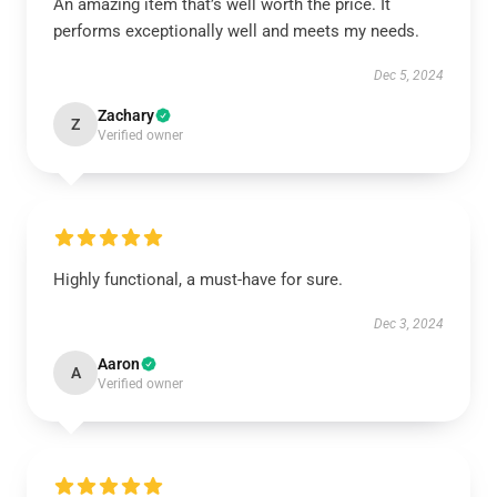
An amazing item that’s well worth the price. It
performs exceptionally well and meets my needs.
Dec 5, 2024
Zachary
Z
Verified owner
Highly functional, a must-have for sure.
Dec 3, 2024
Aaron
A
Verified owner