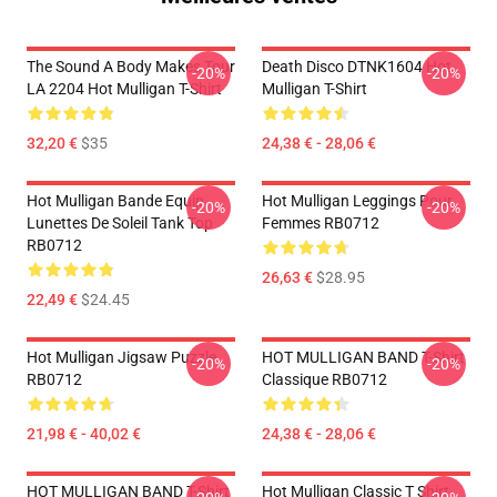
The Sound A Body Makes Tour
Death Disco DTNK1604 Hot
-20%
-20%
LA 2204 Hot Mulligan T-Shirt
Mulligan T-Shirt
32,20 €
$35
24,38 € - 28,06 €
Hot Mulligan Bande Equip
Hot Mulligan Leggings Pour
-20%
-20%
Lunettes De Soleil Tank Top
Femmes RB0712
RB0712
26,63 €
$28.95
22,49 €
$24.45
Hot Mulligan Jigsaw Puzzle
HOT MULLIGAN BAND T-Shirt
-20%
-20%
RB0712
Classique RB0712
21,98 € - 40,02 €
24,38 € - 28,06 €
HOT MULLIGAN BAND T-Shirt
Hot Mulligan Classic T Shirt