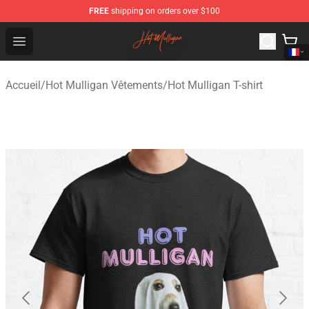
FREE
shipping on orders over $100
Hot Mulligan Shop - Official Hot Mulligan Merchandise S
Open menu
Accueil
/
Hot Mulligan Vêtements
/
Hot Mulligan T-shirt