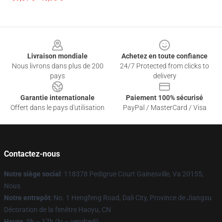
Footer
Livraison mondiale
Achetez en toute confiance
Nous livrons dans plus de 200
24/7 Protected from clicks to
pays
delivery
Garantie internationale
Paiement 100% sécurisé
Offert dans le pays d'utilisation
PayPal / MasterCard / Visa
Contactez-nous
Notre siège social
: 118378 Pedigrue Court Gainesville, Va 20155,
Nous
Notre entrepôt
: No. 1 Hengfeng Road, Dali City, Province de Jiangsu
Décoration de la fenêtre Haoyu, CN
Heure
: 9h – 17h (lu – vendredi)