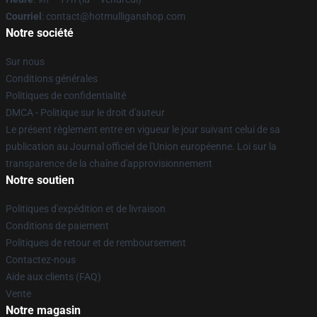
Courriel
: contact@hotmulliganshop.com
Notre société
Sur nous
Conditions générales
Politiques de confidentialité
DMCA - Politique sur le droit d'auteur
Le présent règlement entre en vigueur le jour suivant celui de sa
publication au Journal officiel de l'Union européenne. Loi sur la
transparence de la chaîne d'approvisionnement
Notre soutien
Politiques d'expédition et de livraison
Conditions de paiement
Politiques de retour et de remboursement
Contactez-nous
Aide aux clients (FAQ)
Vente
Notre magasin