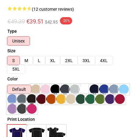
(12 customer reviews)
€49.39
€39.51
-20%
$42.95
Type
Unisex
Size
S
M
L
XL
2XL
3XL
4XL
5XL
Color
Default
Print Location