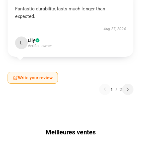
Fantastic durability, lasts much longer than
expected.
Aug 27, 2024
Lily
L
Verified owner
Write your review
1
/
2
Meilleures ventes