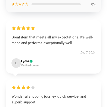
★☆☆☆☆
0%
Great item that meets all my expectations. It’s well-
made and performs exceptionally well.
Dec 7, 2024
Lydia
L
Verified owner
Wonderful shopping journey, quick service, and
superb support.