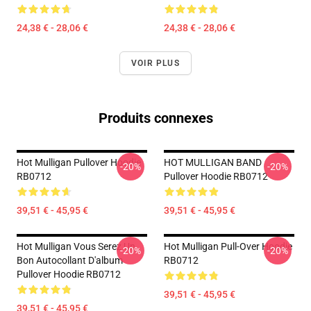
24,38 € - 28,06 €
24,38 € - 28,06 €
VOIR PLUS
Produits connexes
Hot Mulligan Pullover Hoodie
HOT MULLIGAN BAND
-20%
-20%
RB0712
Pullover Hoodie RB0712
39,51 € - 45,95 €
39,51 € - 45,95 €
Hot Mulligan Vous Serez Un
Hot Mulligan Pull-Over Hoodie
-20%
-20%
Bon Autocollant D'album
RB0712
Pullover Hoodie RB0712
39,51 € - 45,95 €
39,51 € - 45,95 €