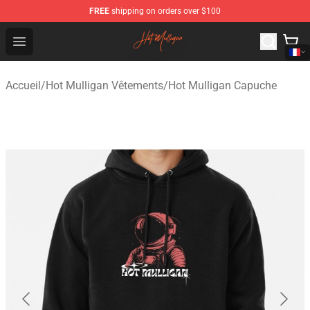
FREE
shipping on orders over $100
Hot Mulligan Shop - Official Hot Mulligan Merchandise S
Open menu
Accueil
/
Hot Mulligan Vêtements
/
Hot Mulligan Capuche