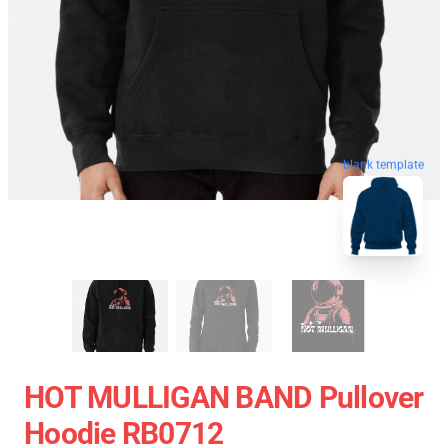
blank template
HOT MULLIGAN BAND Pullover
Hoodie RB0712