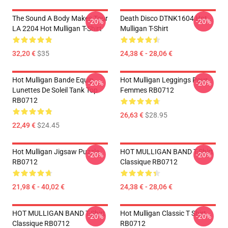
The Sound A Body Makes Tour
Death Disco DTNK1604 Hot
-20%
-20%
LA 2204 Hot Mulligan T-Shirt
Mulligan T-Shirt
32,20 €
$35
24,38 € - 28,06 €
Hot Mulligan Bande Equip
Hot Mulligan Leggings Pour
-20%
-20%
Lunettes De Soleil Tank Top
Femmes RB0712
RB0712
26,63 €
$28.95
22,49 €
$24.45
Hot Mulligan Jigsaw Puzzle
HOT MULLIGAN BAND T-Shirt
-20%
-20%
RB0712
Classique RB0712
21,98 € - 40,02 €
24,38 € - 28,06 €
HOT MULLIGAN BAND T-Shirt
Hot Mulligan Classic T Shirt
-20%
-20%
Classique RB0712
RB0712