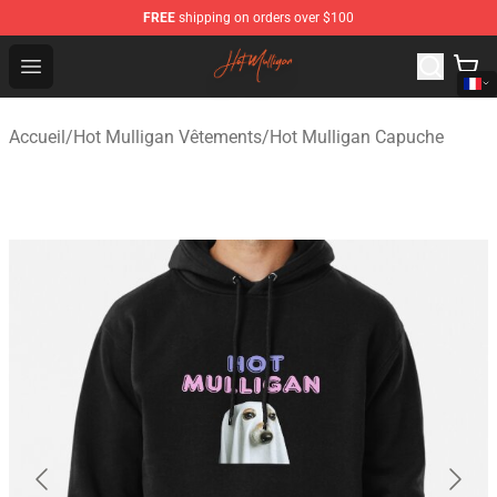
FREE
shipping on orders over $100
Hot Mulligan Shop - Official Hot Mulligan Merchandise S
Open menu
Accueil
/
Hot Mulligan Vêtements
/
Hot Mulligan Capuche