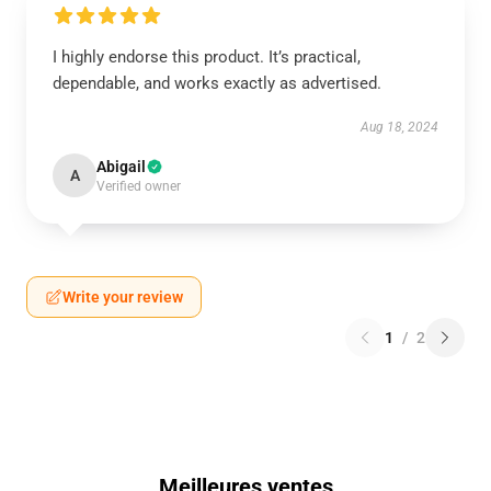
I highly endorse this product. It’s practical,
dependable, and works exactly as advertised.
Aug 18, 2024
Abigail
A
Verified owner
Write your review
1
/
2
Meilleures ventes