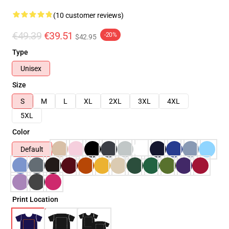
(10 customer reviews)
€49.39
€39.51
-20%
$42.95
Type
Unisex
Size
S
M
L
XL
2XL
3XL
4XL
5XL
Color
Default
Print Location