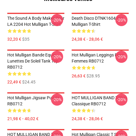
The Sound A Body Makes Tour
Death Disco DTNK1604 Hot
-20%
-20%
LA 2204 Hot Mulligan T-Shirt
Mulligan T-Shirt
32,20 €
$35
24,38 € - 28,06 €
Hot Mulligan Bande Equip
Hot Mulligan Leggings Pour
-20%
-20%
Lunettes De Soleil Tank Top
Femmes RB0712
RB0712
26,63 €
$28.95
22,49 €
$24.45
Hot Mulligan Jigsaw Puzzle
HOT MULLIGAN BAND T-Shirt
-20%
-20%
RB0712
Classique RB0712
21,98 € - 40,02 €
24,38 € - 28,06 €
HOT MULLIGAN BAND T-Shirt
Hot Mulligan Classic T Shirt