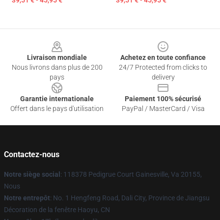
39,51 € - 45,95 €
39,51 € - 45,95 €
Footer
Livraison mondiale
Achetez en toute confiance
Nous livrons dans plus de 200
24/7 Protected from clicks to
pays
delivery
Garantie internationale
Paiement 100% sécurisé
Offert dans le pays d'utilisation
PayPal / MasterCard / Visa
Contactez-nous
Notre siège social
: 118378 Pedigrue Court Gainesville, Va 20155,
Nous
Notre entrepôt
: No. 1 Hengfeng Road, Dali City, Province de Jiangsu
Décoration de la fenêtre Haoyu, CN