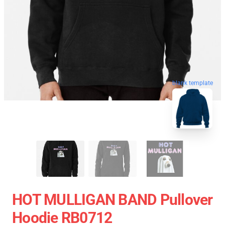
blank template
HOT MULLIGAN BAND Pullover
Hoodie RB0712