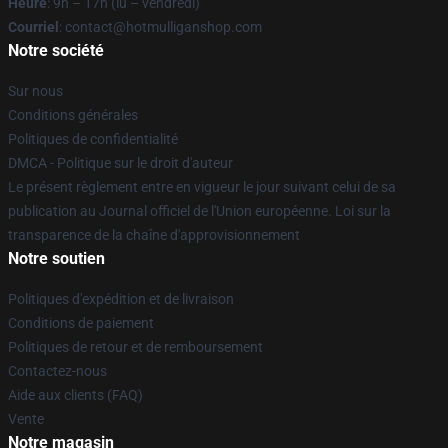
Heure
: 9h – 17h (lu – vendredi)
Courriel
: contact@hotmulliganshop.com
Notre société
Sur nous
Conditions générales
Politiques de confidentialité
DMCA - Politique sur le droit d'auteur
Le présent règlement entre en vigueur le jour suivant celui de sa
publication au Journal officiel de l'Union européenne. Loi sur la
transparence de la chaîne d'approvisionnement
Notre soutien
Politiques d'expédition et de livraison
Conditions de paiement
Politiques de retour et de remboursement
Contactez-nous
Aide aux clients (FAQ)
Vente
Notre magasin