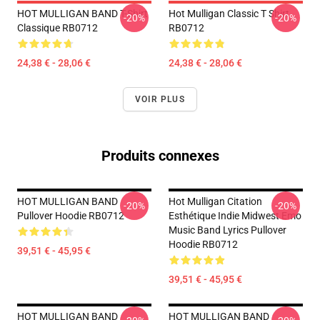
HOT MULLIGAN BAND T-Shirt
Hot Mulligan Classic T Shirt
-20%
-20%
Classique RB0712
RB0712
24,38 € - 28,06 €
24,38 € - 28,06 €
VOIR PLUS
Produits connexes
HOT MULLIGAN BAND
Hot Mulligan Citation
-20%
-20%
Pullover Hoodie RB0712
Esthétique Indie Midwest Emo
Music Band Lyrics Pullover
Hoodie RB0712
39,51 € - 45,95 €
39,51 € - 45,95 €
HOT MULLIGAN BAND
HOT MULLIGAN BAND