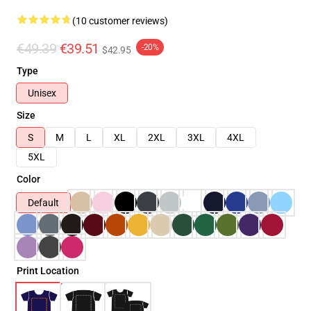
(10 customer reviews)
€49.39
€39.51
-20%
$42.95
Type
Unisex
Size
S
M
L
XL
2XL
3XL
4XL
5XL
Color
Default
Print Location