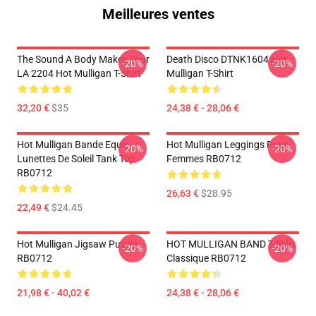
Meilleures ventes
The Sound A Body Makes Tour
Death Disco DTNK1604 Hot
-20%
-20%
LA 2204 Hot Mulligan T-Shirt
Mulligan T-Shirt
32,20 €
$35
24,38 € - 28,06 €
Hot Mulligan Bande Equip
Hot Mulligan Leggings Pour
-20%
-20%
Lunettes De Soleil Tank Top
Femmes RB0712
RB0712
26,63 €
$28.95
22,49 €
$24.45
Hot Mulligan Jigsaw Puzzle
HOT MULLIGAN BAND T-Shirt
-20%
-20%
RB0712
Classique RB0712
21,98 € - 40,02 €
24,38 € - 28,06 €