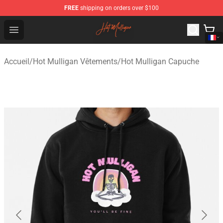
FREE
shipping on orders over $100
Hot Mulligan Shop - Official Hot Mulligan Merchandise S
Open menu
Accueil
/
Hot Mulligan Vêtements
/
Hot Mulligan Capuche