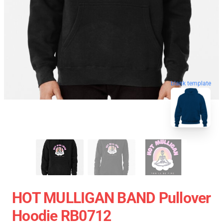
blank template
HOT MULLIGAN BAND Pullover
Hoodie RB0712