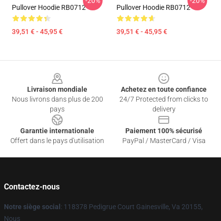
-20%
-20%
Pullover Hoodie RB0712
Pullover Hoodie RB0712
39,51 € - 45,95 €
39,51 € - 45,95 €
Footer
Livraison mondiale
Achetez en toute confiance
Nous livrons dans plus de 200
24/7 Protected from clicks to
pays
delivery
Garantie internationale
Paiement 100% sécurisé
Offert dans le pays d'utilisation
PayPal / MasterCard / Visa
Contactez-nous
Notre siège social
: 118378 Pedigrue Court Gainesville, Va 20155,
Nous