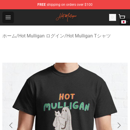
FREE
shipping on orders over $100
Hot Mulligan Shop - Official Hot Mulligan Merchandise S
Open menu
ホーム
/
Hot Mulligan ログイン
/
Hot Mulligan Tシャツ