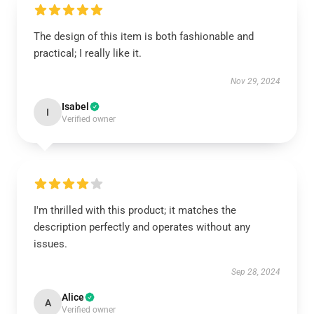
The design of this item is both fashionable and
practical; I really like it.
Nov 29, 2024
Isabel
I
Verified owner
I'm thrilled with this product; it matches the
description perfectly and operates without any
issues.
Sep 28, 2024
Alice
A
Verified owner