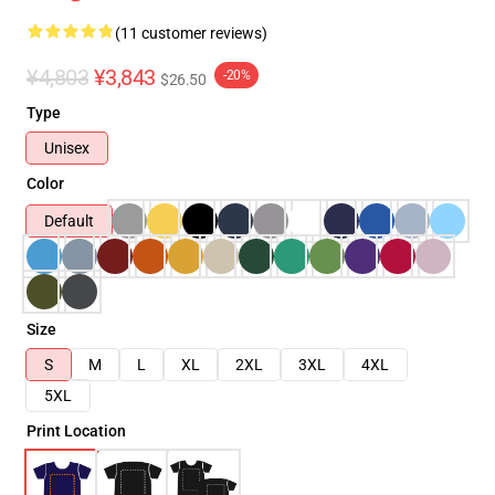
(11 customer reviews)
¥4,803
¥3,843
-20%
$26.50
Type
Unisex
Color
Default
Size
S
M
L
XL
2XL
3XL
4XL
5XL
Print Location