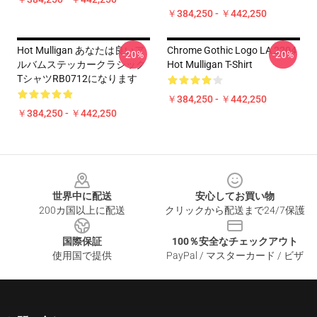
￥384,250 - ￥442,250
Hot Mulligan あなたは良いア
Chrome Gothic Logo LA 2204
-20%
-20%
ルバムステッカークラシック
Hot Mulligan T-Shirt
TシャツRB0712になります
￥384,250 - ￥442,250
￥384,250 - ￥442,250
Footer
世界中に配送
安心してお買い物
200カ国以上に配送
クリックから配送まで24/7保護
国際保証
100％安全なチェックアウト
使用国で提供
PayPal / マスターカード / ビザ