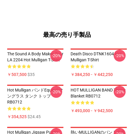
最高の売り手製品
The Sound A Body Makes Tour
Death Disco DTNK1604 Hot
-20%
-20%
LA 2204 Hot Mulligan T-Shirt
Mulligan T-Shirt
￥507,500
$35
￥384,250 - ￥442,250
Hot Mulligan バンドEquipのサ
HOT MULLIGAN BAND Throw
-20%
-20%
ングラス タンク トップ
Blanket RB0712
RB0712
￥493,000 - ￥942,500
￥354,525
$24.45
Hot Mulligan Jigsaw Puzzle
熱いMULLIGANのバンド古典