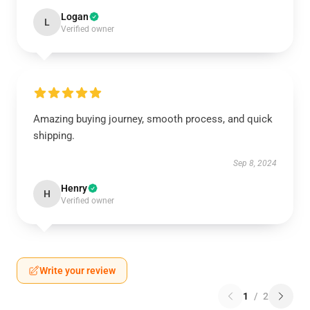
Logan
L
Verified owner
Amazing buying journey, smooth process, and quick
shipping.
Sep 8, 2024
Henry
H
Verified owner
Write your review
1
/
2