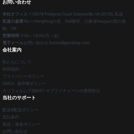
お問い合わせ
本社オフィス
: 118378 Pedigrue Court Gainesville, VA 20155, 私達
私達の倉庫
:No.1 Hengfengの道、Dali都市、江蘇省Haoyuの窓の装
飾、CN
営業時間
: 9:00～18:00(月～金)
電子メール
お問い合わせ:hotmulliganshop.com
会社案内
私たちについて
利用規約
プライバシーポリシー
DMCA - 著作権ポリシー
カリフォルニアSB657: サプライチェーンの透明性法
当社のサポート
配送&配送ポリシー
支払条件
返品・返金ポリシー
お問い合わせ