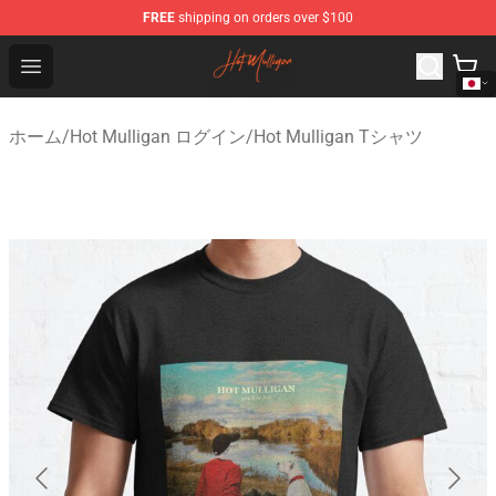
FREE
shipping on orders over $100
Hot Mulligan Shop - Official Hot Mulligan Merchandise S
Open menu
ホーム
/
Hot Mulligan ログイン
/
Hot Mulligan Tシャツ