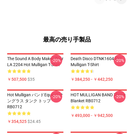
最高の売り手製品
The Sound A Body Makes Tour
Death Disco DTNK1604 Hot
-20%
-20%
LA 2204 Hot Mulligan T-Shirt
Mulligan T-Shirt
￥507,500
$35
￥384,250 - ￥442,250
Hot Mulligan バンドEquipのサ
HOT MULLIGAN BAND Throw
-20%
-20%
ングラス タンク トップ
Blanket RB0712
RB0712
￥493,000 - ￥942,500
￥354,525
$24.45