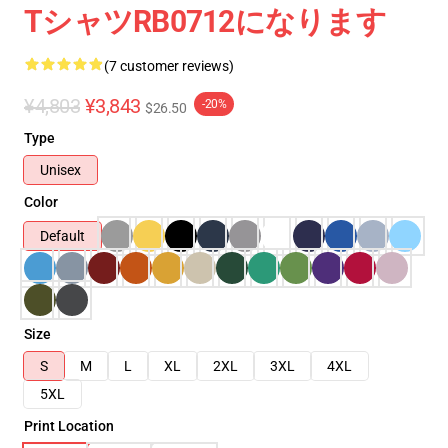
TシャツRB0712になります
(7 customer reviews)
¥4,803
¥3,843
-20%
$26.50
Type
Unisex
Color
Default
Size
S
M
L
XL
2XL
3XL
4XL
5XL
Print Location