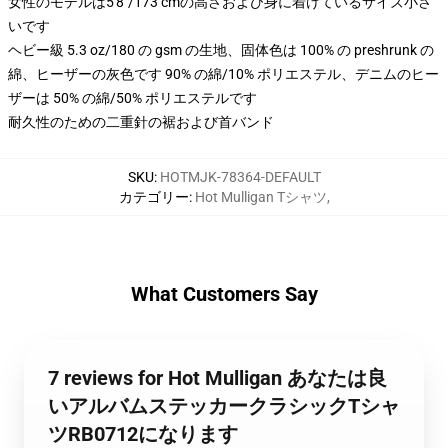
女性のモデルは5'8"/173 cmの高さおよび身に着けているサイズ小さ
いです
ヘビー級 5.3 oz/180 の gsm の生地、固体色は 100% の preshrunk の
綿、ヒーザーの灰色です 90% の綿/10% ポリエステル、デニムのヒー
ザーは 50% の綿/50% ポリエステルです
耐久性のための二重針の裾および首バンド
SKU
:
HOTMJK-78364-DEFAULT
カテゴリー
:
Hot Mulligan Tシャツ
,
What Customers Say
7 reviews for Hot Mulligan あなたは良
いアルバムステッカークラシックTシャ
ツRB0712になります