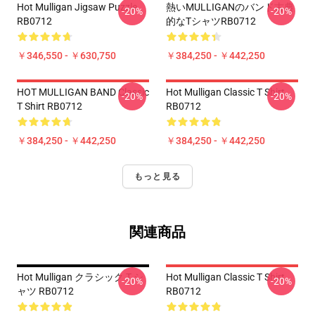
Hot Mulligan Jigsaw Puzzle
熱いMULLIGANのバンド古典
-20%
-20%
RB0712
的なTシャツRB0712
￥346,550 - ￥630,750
￥384,250 - ￥442,250
HOT MULLIGAN BAND Classic
Hot Mulligan Classic T Shirt
-20%
-20%
T Shirt RB0712
RB0712
￥384,250 - ￥442,250
￥384,250 - ￥442,250
もっと見る
関連商品
Hot Mulligan クラシック T シ
Hot Mulligan Classic T Shirt
-20%
-20%
ャツ RB0712
RB0712