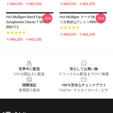
￥384,250 - ￥442,250
￥384,250 - ￥442,250
Hot Mulligan Band Equip
Hot Mulligan マーチS8犬シャ
-20%
-20%
Sunglasses Classic T Shirt
ツ古典的なTシャツRB0712
RB0712
￥384,250 - ￥442,250
￥384,250 - ￥442,250
Footer
世界中に配送
安心してお買い物
200カ国以上に配送
クリックから配送まで24/7保護
国際保証
100％安全なチェックアウト
使用国で提供
PayPal / マスターカード / ビザ