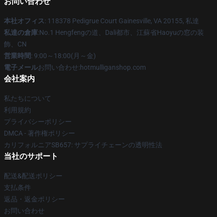
お問い合わせ
本社オフィス
: 118378 Pedigrue Court Gainesville, VA 20155, 私達
私達の倉庫
:No.1 Hengfengの道、Dali都市、江蘇省Haoyuの窓の装
飾、CN
営業時間
: 9:00～18:00(月～金)
電子メール
お問い合わせ:hotmulliganshop.com
会社案内
私たちについて
利用規約
プライバシーポリシー
DMCA - 著作権ポリシー
カリフォルニアSB657: サプライチェーンの透明性法
当社のサポート
配送&配送ポリシー
支払条件
返品・返金ポリシー
お問い合わせ