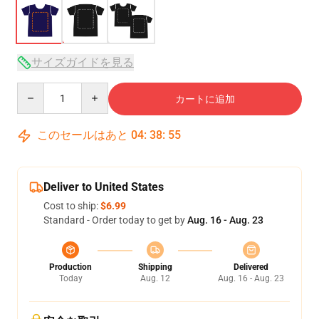
サイズガイドを見る
Quantity
カートに追加
このセールはあと
04
:
38
:
54
Deliver to United States
Cost to ship:
$6.99
Standard - Order today to get by
Aug. 16 - Aug. 23
Production
Shipping
Delivered
Today
Aug. 12
Aug. 16 - Aug. 23