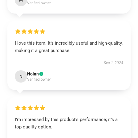
M
Verified owner
I love this item. It’s incredibly useful and high-quality,
making it a great purchase.
Sep 1, 2024
Nolan
N
Verified owner
I’m impressed by this product’s performance; it’s a
top-quality option.