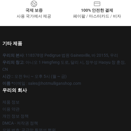
국제 보증
100% 안전한 결제
사용 국가에서 제공
페이팔 / 마스터카드 / 비자
기타 제품
우리의 본사
: 118378명 Pedigrue 법원 Gainesville, 바 20155, 우리
우리의 창고
: 아니오 1 Hengfeng 도로, 달리 시, 장쑤성 Haoyu 창 훈장,
CN
시간 :
: 오전 9시 ~ 오후 5시 (월 ~ 금)
이름 *
이메일 : sales@hotmulliganshop.com
우리의 회사
제품 정보
이용 약관
개인 정보 정책
DMCA - 저작권 정책
모델 번호: 공급망 투명성 행위