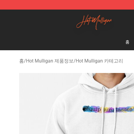
Hot Mulligan Shop - Official Hot Mulligan Merchandise
홈
홈
/
Hot Mulligan 제품정보
/
Hot Mulligan 카테고리