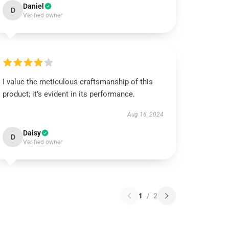
Daniel
D
Verified owner
I value the meticulous craftsmanship of this
product; it’s evident in its performance.
Aug 16, 2024
Daisy
D
Verified owner
1
/
2