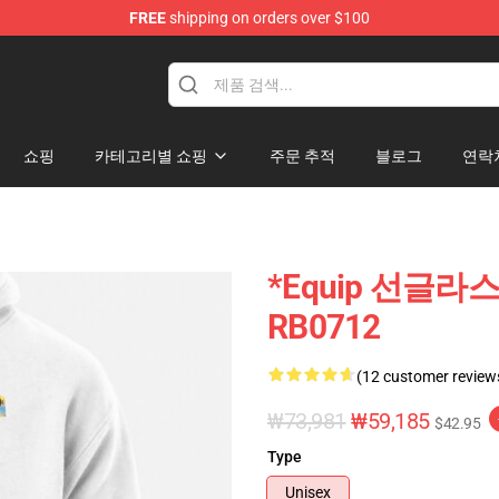
FREE
shipping on orders over $100
 Store
쇼핑
카테고리별 쇼핑
주문 추적
블로그
연락
*equip 선글라스*
RB0712
(12 customer review
₩73,981
₩59,185
$42.95
Type
Unisex