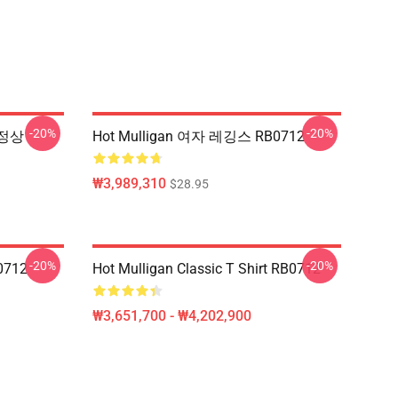
-20%
-20%
 정상
Hot Mulligan 여자 레깅스 RB0712
₩3,989,310
$28.95
-20%
-20%
0712
Hot Mulligan Classic T Shirt RB0712
₩3,651,700 - ₩4,202,900