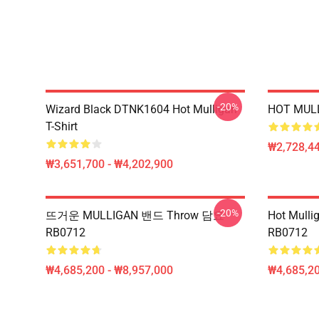
-20%
Wizard Black DTNK1604 Hot Mulligan
HOT MULL
T-Shirt
₩2,728,44
₩3,651,700 - ₩4,202,900
-20%
뜨거운 MULLIGAN 밴드 Throw 담요
Hot Mul
RB0712
RB0712
₩4,685,200 - ₩8,957,000
₩4,685,20