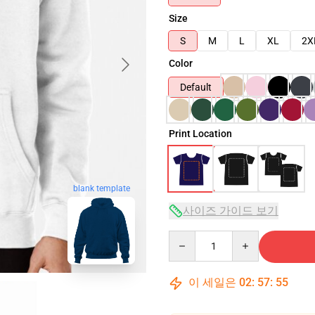
Size
S
M
L
XL
2X
Color
Default
Print Location
blank template
사이즈 가이드 보기
Quantity
이 세일은
02
:
57
:
54