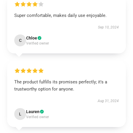
Super comfortable, makes daily use enjoyable.
Sep 10, 2024
Chloe
C
Verified owner
The product fulfills its promises perfectly; it's a
trustworthy option for anyone.
Aug 31, 2024
Lauren
L
Verified owner