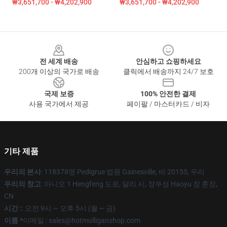
₩3,651,700 - ₩4,202,900
₩3,651,700 - ₩4,202,900
Footer
전 세계 배송
안심하고 쇼핑하세요
200개 이상의 국가로 배송
클릭에서 배송까지 24/7 보호
국제 보증
100% 안전한 결제
사용 국가에서 제공
페이팔 / 마스터카드 / 비자
기타 제품
우리의 본사
: 118378명 Pedigrue 법원 Gainesville, 바 20155, 우리
우리의 창고
: 아니오 1 Hengfeng 도로, 달리 시, 장쑤성 Haoyu 창 훈장,
CN
시간 :
: 오전 9시 ~ 오후 5시 (월 ~ 금)
이름 *
이메일 : sales@hotmulliganshop.com