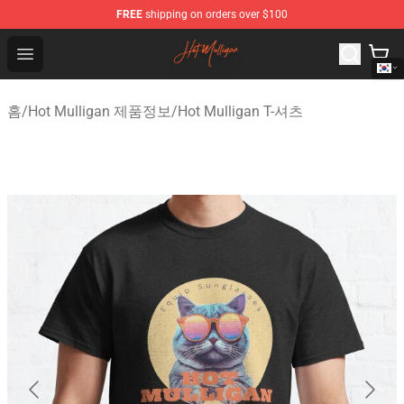
FREE
shipping on orders over $100
Hot Mulligan Shop - Official Hot Mulligan Merchandise S
Open menu
홈
/
Hot Mulligan 제품정보
/
Hot Mulligan T-셔츠