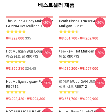
베스트셀러 제품
The Sound A Body Makes Tour
Death Disco DTNK1604 Hot
-20%
-20%
LA 2204 Hot Mulligan T-Shirt
Mulligan T-Shirt
₩4,823,000
$35
₩3,651,700 - ₩4,202,900
Hot Mulligan 밴드 Equip 선글
나는 사랑 Hot Mulligan 던짐
-20%
-20%
라스 탱크 탑 RB0712
담요 RB0712
₩3,369,210
$24.45
₩4,685,200 - ₩8,957,000
Hot Mulligan Jigsaw Puzzle
뜨거운 MULLIGAN 밴드 클래
-20%
-20%
RB0712
식 티셔츠 RB0712
₩3,293,420 - ₩5,994,300
₩3,651,700 - ₩4,202,900
HOT MULLIGAN BAND Classic
Hot Mulligan Classic T Shirt