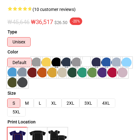
(10 customer reviews)
₩45,646
₩36,517
-20%
$26.50
Type
Unisex
Color
Default
Size
S
M
L
XL
2XL
3XL
4XL
5XL
Print Location