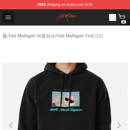
FREE
shipping on orders over $100
Hot Mulligan Shop - Official Hot Mulligan Merchandise S
Open menu
홈
/
Hot Mulligan 제품정보
/
Hot Mulligan 카테고리