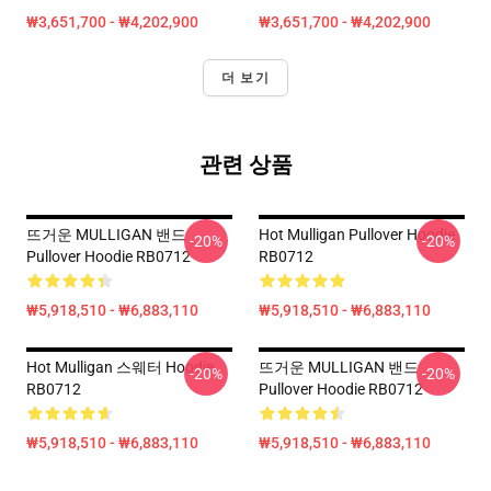
₩3,651,700 - ₩4,202,900
₩3,651,700 - ₩4,202,900
더 보기
관련 상품
뜨거운 MULLIGAN 밴드
Hot Mulligan Pullover Hoodie
-20%
-20%
Pullover Hoodie RB0712
RB0712
₩5,918,510 - ₩6,883,110
₩5,918,510 - ₩6,883,110
Hot Mulligan 스웨터 Hoodie
뜨거운 MULLIGAN 밴드
-20%
-20%
RB0712
Pullover Hoodie RB0712
₩5,918,510 - ₩6,883,110
₩5,918,510 - ₩6,883,110