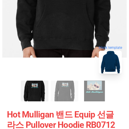
blank template
Hot Mulligan 밴드 Equip 선글
라스 Pullover Hoodie RB0712