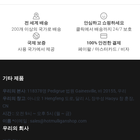
Footer
전 세계 배송
안심하고 쇼핑하세요
200개 이상의 국가로 배송
클릭에서 배송까지 24/7 보호
국제 보증
100% 안전한 결제
사용 국가에서 제공
페이팔 / 마스터카드 / 비자
기타 제품
우리의 본사
: 118378명 Pedigrue 법원 Gainesville, 바 20155, 우리
우리의 창고
: 아니오 1 Hengfeng 도로, 달리 시, 장쑤성 Haoyu 창 훈장,
CN
시간 :
: 오전 9시 ~ 오후 5시 (월 ~ 금)
이름 *
이메일 : sales@hotmulliganshop.com
우리의 회사