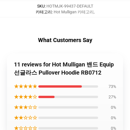
SKU
:
HOTMJK-99437-DEFAULT
카테고리
:
Hot Mulligan 카테고리
,
What Customers Say
11 reviews for Hot Mulligan 밴드 Equip
선글라스 Pullover Hoodie RB0712
★★★★★
73%
★★★★☆
27%
★★★☆☆
0%
★★☆☆☆
0%
★☆☆☆☆
0%