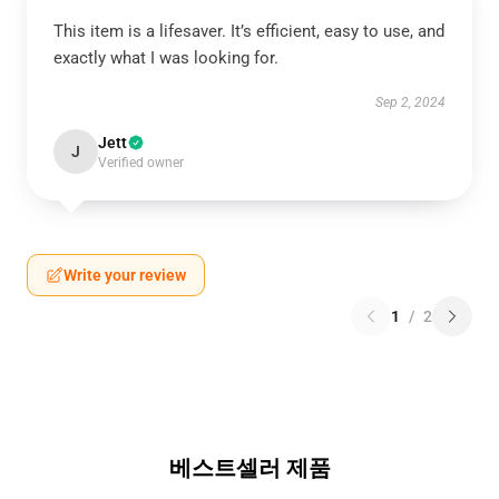
This item is a lifesaver. It’s efficient, easy to use, and
exactly what I was looking for.
Sep 2, 2024
Jett
J
Verified owner
Write your review
1
/
2
베스트셀러 제품