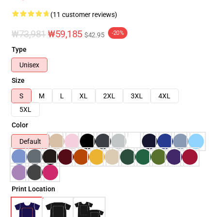
(11 customer reviews)
₩73,981
₩59,185
-20%
$42.95
Type
Unisex
Size
S
M
L
XL
2XL
3XL
4XL
5XL
Color
Default
Print Location