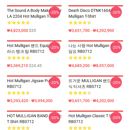
The Sound A Body Makes Tour
Death Disco DTNK1604 Hot
-20%
-20%
LA 2204 Hot Mulligan T-Shirt
Mulligan T-Shirt
₩4,823,000
$35
₩3,651,700 - ₩4,202,900
Hot Mulligan 밴드 Equip 선글
나는 사랑 Hot Mulligan 던짐
-20%
-20%
라스 탱크 탑 RB0712
담요 RB0712
₩3,369,210
$24.45
₩4,685,200 - ₩8,957,000
Hot Mulligan Jigsaw Puzzle
뜨거운 MULLIGAN 밴드 클래
-20%
-20%
RB0712
식 티셔츠 RB0712
₩3,293,420 - ₩5,994,300
₩3,651,700 - ₩4,202,900
HOT MULLIGAN BAND Classic
Hot Mulligan Classic T Shirt
-20%
-20%
T Shirt RB0712
RB0712