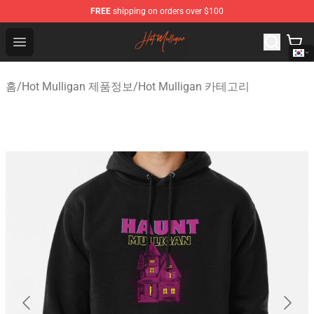
FREE
shipping on orders over $100
Hot Mulligan Shop - Official Hot Mulligan Merchandise S
Open menu
홈
/
Hot Mulligan 제품정보
/
Hot Mulligan 카테고리