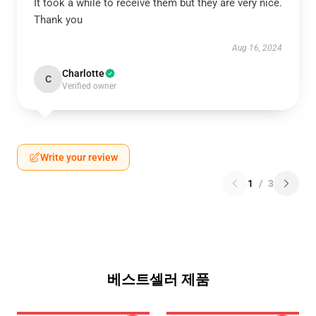
It took a while to receive them but they are very nice.
Thank you
Aug 16, 2024
Charlotte
C
Verified owner
Write your review
1
/
3
베스트셀러 제품