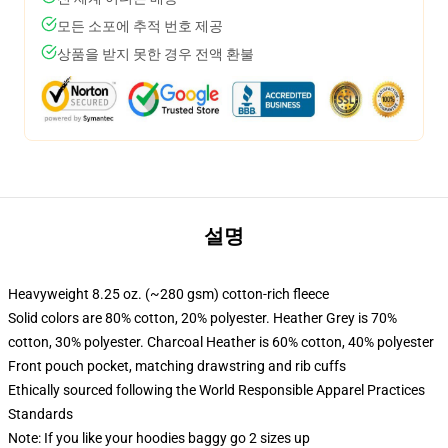
모든 소포에 추적 번호 제공
상품을 받지 못한 경우 전액 환불
설명
Heavyweight 8.25 oz. (~280 gsm) cotton-rich fleece
Solid colors are 80% cotton, 20% polyester. Heather Grey is 70%
cotton, 30% polyester. Charcoal Heather is 60% cotton, 40% polyester
Front pouch pocket, matching drawstring and rib cuffs
Ethically sourced following the World Responsible Apparel Practices
Standards
Note: If you like your hoodies baggy go 2 sizes up