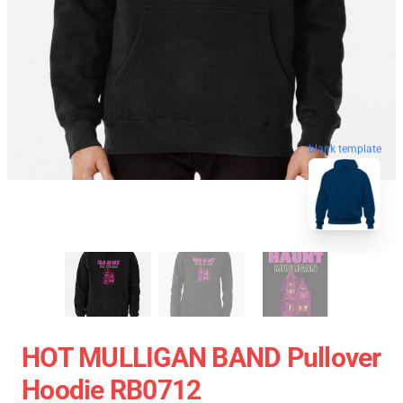
blank template
HOT MULLIGAN BAND Pullover
Hoodie RB0712