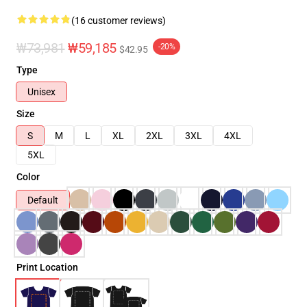
(16 customer reviews)
₩73,981
₩59,185
-20%
$42.95
Type
Unisex
Size
S
M
L
XL
2XL
3XL
4XL
5XL
Color
Default
Print Location