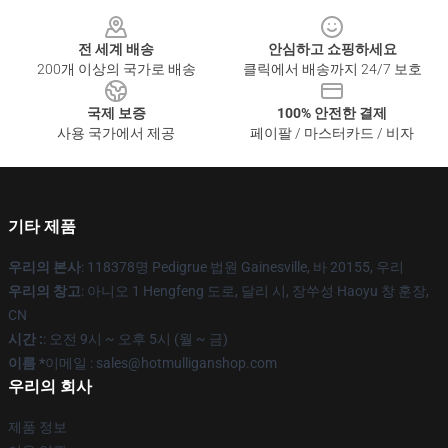
Footer
전 세계 배송
안심하고 쇼핑하세요
200개 이상의 국가로 배송
클릭에서 배송까지 24/7 보호
국제 보증
100% 안전한 결제
사용 국가에서 제공
페이팔 / 마스터카드 / 비자
기타 제품
우리의 본사
: 118378명 Pedigrue 법원 Gainesville, 바 20155, 우리
우리의 창고
: 아니오 1 Hengfeng 도로, 달리 시, 장쑤성 Haoyu 창 훈장,
CN
시간 :
: 오전 9시 ~ 오후 5시 (월 ~ 금)
이름 *
이메일 : sales@hotmulliganshop.com
우리의 회사
제품 정보