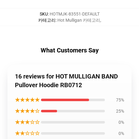
SKU
:
HOTMJK-83551-DEFAULT
카테고리
:
Hot Mulligan 카테고리
,
What Customers Say
16 reviews for HOT MULLIGAN BAND
Pullover Hoodie RB0712
★★★★★
75%
★★★★☆
25%
★★★☆☆
0%
★★☆☆☆
0%