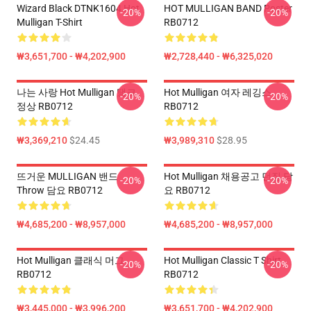
Wizard Black DTNK1604 Hot
HOT MULLIGAN BAND Poster
-20%
-20%
Mulligan T-Shirt
RB0712
₩3,651,700 - ₩4,202,900
₩2,728,440 - ₩6,325,020
나는 사랑 Hot Mulligan 탱크
Hot Mulligan 여자 레깅스
-20%
-20%
정상 RB0712
RB0712
₩3,369,210
$24.45
₩3,989,310
$28.95
뜨거운 MULLIGAN 밴드
Hot Mulligan 채용공고 던짐 담
-20%
-20%
Throw 담요 RB0712
요 RB0712
₩4,685,200 - ₩8,957,000
₩4,685,200 - ₩8,957,000
Hot Mulligan 클래식 머그
Hot Mulligan Classic T Shirt
-20%
-20%
RB0712
RB0712
₩3,445,000 - ₩3,996,200
₩3,651,700 - ₩4,202,900