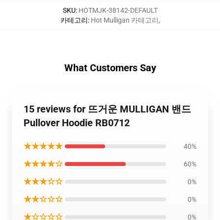
SKU
:
HOTMJK-38142-DEFAULT
카테고리
:
Hot Mulligan 카테고리
,
What Customers Say
15 reviews for 뜨거운 MULLIGAN 밴드
Pullover Hoodie RB0712
★★★★★
40%
★★★★☆
60%
★★★☆☆
0%
★★☆☆☆
0%
★☆☆☆☆
0%