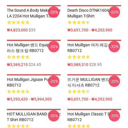
The Sound A Body Makes Tour
Death Disco DTNK1604 Hot
-20%
-20%
LA 2204 Hot Mulligan T-Shirt
Mulligan T-Shirt
₩4,823,000
$35
₩3,651,700 - ₩4,202,900
Hot Mulligan 밴드 Equip 선글
Hot Mulligan 여자 레깅스
-20%
-20%
라스 탱크 탑 RB0712
RB0712
₩3,369,210
$24.45
₩3,989,310
$28.95
Hot Mulligan Jigsaw Puzzle
뜨거운 MULLIGAN 밴드 클래
-20%
-20%
RB0712
식 티셔츠 RB0712
₩3,293,420 - ₩5,994,300
₩3,651,700 - ₩4,202,900
HOT MULLIGAN BAND Classic
Hot Mulligan Classic T Shirt
-20%
-20%
T Shirt RB0712
RB0712