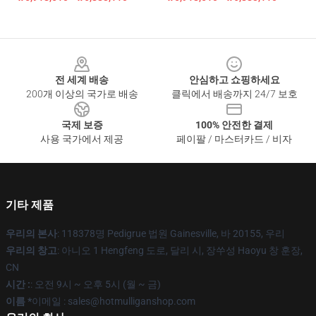
Footer
전 세계 배송
안심하고 쇼핑하세요
200개 이상의 국가로 배송
클릭에서 배송까지 24/7 보호
국제 보증
100% 안전한 결제
사용 국가에서 제공
페이팔 / 마스터카드 / 비자
기타 제품
우리의 본사
: 118378명 Pedigrue 법원 Gainesville, 바 20155, 우리
우리의 창고
: 아니오 1 Hengfeng 도로, 달리 시, 장쑤성 Haoyu 창 훈장,
CN
시간 :
: 오전 9시 ~ 오후 5시 (월 ~ 금)
이름 *
이메일 : sales@hotmulliganshop.com