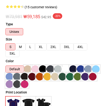
(15 customer reviews)
₩73,981
₩59,185
-20%
$42.95
Type
Unisex
Size
S
M
L
XL
2XL
3XL
4XL
5XL
Color
Default
Print Location