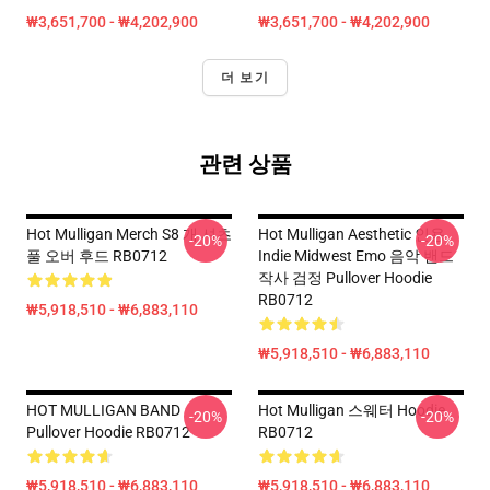
₩3,651,700 - ₩4,202,900
₩3,651,700 - ₩4,202,900
더 보기
관련 상품
Hot Mulligan Merch S8 개 셔츠
Hot Mulligan Aesthetic 인용
-20%
-20%
풀 오버 후드 RB0712
Indie Midwest Emo 음악 밴드
작사 검정 Pullover Hoodie
RB0712
₩5,918,510 - ₩6,883,110
₩5,918,510 - ₩6,883,110
HOT MULLIGAN BAND
Hot Mulligan 스웨터 Hoodie
-20%
-20%
Pullover Hoodie RB0712
RB0712
₩5,918,510 - ₩6,883,110
₩5,918,510 - ₩6,883,110