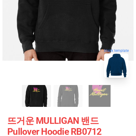
blank template
뜨거운 MULLIGAN 밴드
Pullover Hoodie RB0712