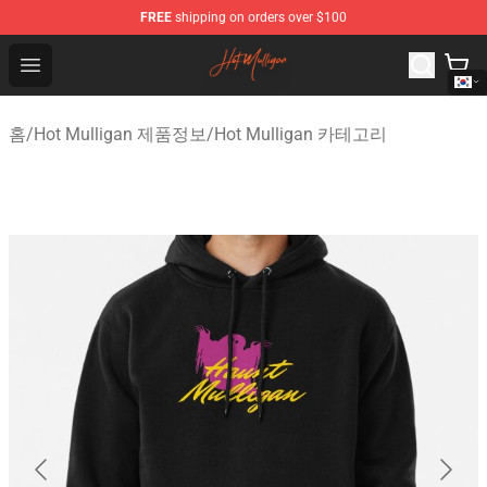
FREE
shipping on orders over $100
Hot Mulligan Shop - Official Hot Mulligan Merchandise S
Open menu
홈
/
Hot Mulligan 제품정보
/
Hot Mulligan 카테고리