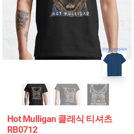
blank template
Hot Mulligan 클래식 티셔츠
RB0712