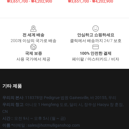
₩3,651,700 - ₩4,202,900
₩3,651,700 - ₩4,202,900
Footer
전 세계 배송
안심하고 쇼핑하세요
200개 이상의 국가로 배송
클릭에서 배송까지 24/7 보호
국제 보증
100% 안전한 결제
사용 국가에서 제공
페이팔 / 마스터카드 / 비자
기타 제품
우리의 본사
: 118378명 Pedigrue 법원 Gainesville, 바 20155, 우리
우리의 창고
: 아니오 1 Hengfeng 도로, 달리 시, 장쑤성 Haoyu 창 훈장,
CN
시간 :
: 오전 9시 ~ 오후 5시 (월 ~ 금)
이름 *
이메일 : sales@hotmulliganshop.com