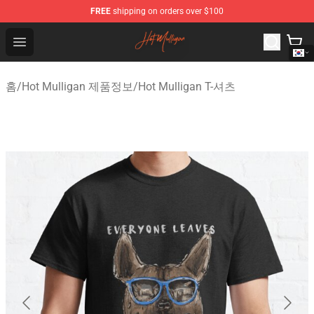
FREE
shipping on orders over $100
Hot Mulligan Shop - Official Hot Mulligan Merchandise S
Open menu
홈
/
Hot Mulligan 제품정보
/
Hot Mulligan T-셔츠