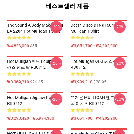
베스트셀러 제품
The Sound A Body Makes Tour
Death Disco DTNK1604 Hot
-20%
-20%
LA 2204 Hot Mulligan T-Shirt
Mulligan T-Shirt
₩4,823,000
$35
₩3,651,700 - ₩4,202,900
Hot Mulligan 밴드 Equip 선글
Hot Mulligan 여자 레깅스
-20%
-20%
라스 탱크 탑 RB0712
RB0712
₩3,369,210
$24.45
₩3,989,310
$28.95
Hot Mulligan Jigsaw Puzzle
뜨거운 MULLIGAN 밴드 클래
-20%
-20%
RB0712
식 티셔츠 RB0712
₩3,293,420 - ₩5,994,300
₩3,651,700 - ₩4,202,900
HOT MULLIGAN BAND Classic
Hot Mulligan Classic T Shirt