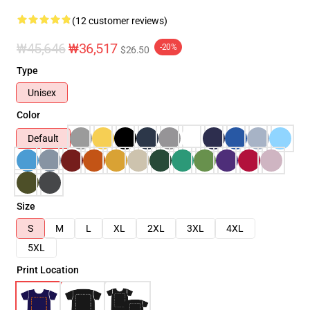
(12 customer reviews)
₩45,646
₩36,517
-20%
$26.50
Type
Unisex
Color
Default
Size
S
M
L
XL
2XL
3XL
4XL
5XL
Print Location