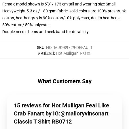
Female model shown is 5'8" / 173 cm tall and wearing size Small
Heavyweight 5.3 oz / 180 gsm fabric, solid colors are 100% preshrunk
cotton, heather grey is 90% cotton/10% polyester, denim heather is
50% cotton/ 50% polyester
Double-needle hems and neck band for durability
SKU
:
HOTMJK-89729-DEFAULT
카테고리
:
Hot Mulligan T-셔츠
,
What Customers Say
15 reviews for Hot Mulligan Feal Like
Crab Fanart by IG:@malloryvinsonart
Classic T Shirt RB0712