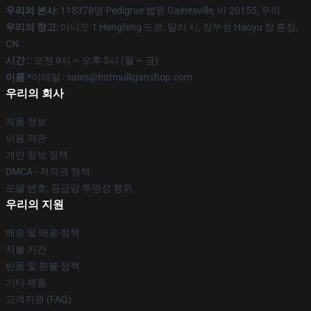
우리의 본사
: 118378명 Pedigrue 법원 Gainesville, 바 20155, 우리
우리의 창고
: 아니오 1 Hengfeng 도로, 달리 시, 장쑤성 Haoyu 창 훈장,
CN
시간 :
: 오전 9시 ~ 오후 5시 (월 ~ 금)
이름 *
이메일 : sales@hotmulliganshop.com
우리의 회사
제품 정보
이용 약관
개인 정보 정책
DMCA - 저작권 정책
모델 번호: 공급망 투명성 행위
우리의 지원
배송 및 배송 정책
지불 기간
반품 및 환불 정책
기타 제품
고객지원 (FAQ)