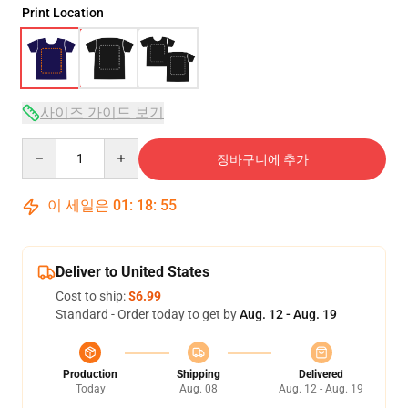
Print Location
사이즈 가이드 보기
Quantity
장바구니에 추가
이 세일은
01
:
18
:
54
Deliver to United States
Cost to ship:
$6.99
Standard - Order today to get by
Aug. 12 - Aug. 19
Production
Shipping
Delivered
Today
Aug. 08
Aug. 12 - Aug. 19