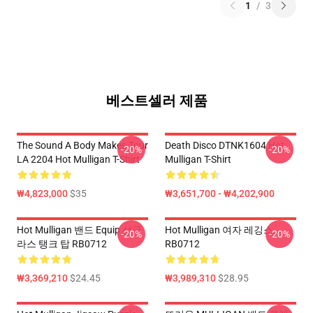
1
/
3
베스트셀러 제품
The Sound A Body Makes Tour
Death Disco DTNK1604 Hot
-20%
-20%
LA 2204 Hot Mulligan T-Shirt
Mulligan T-Shirt
₩4,823,000
$35
₩3,651,700 - ₩4,202,900
Hot Mulligan 밴드 Equip 선글
Hot Mulligan 여자 레깅스
-20%
-20%
라스 탱크 탑 RB0712
RB0712
₩3,369,210
$24.45
₩3,989,310
$28.95