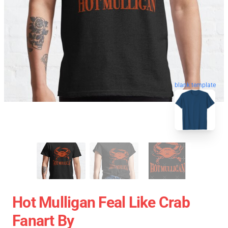
blank template
Hot Mulligan Feal Like Crab
Fanart By