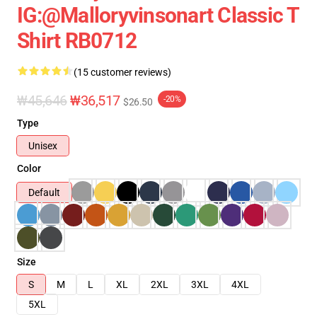
IG:@malloryvinsonart Classic T
Shirt RB0712
(15 customer reviews)
₩45,646
₩36,517
-20%
$26.50
Type
Unisex
Color
Default
Size
S
M
L
XL
2XL
3XL
4XL
5XL