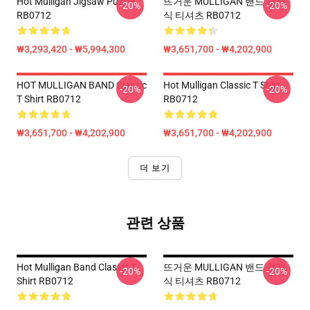
Hot Mulligan Jigsaw Puzzle
뜨거운 MULLIGAN 밴드 클래
-20%
-20%
RB0712
식 티셔츠 RB0712
₩3,293,420 - ₩5,994,300
₩3,651,700 - ₩4,202,900
HOT MULLIGAN BAND Classic
Hot Mulligan Classic T Shirt
-20%
-20%
T Shirt RB0712
RB0712
₩3,651,700 - ₩4,202,900
₩3,651,700 - ₩4,202,900
더 보기
관련 상품
Hot Mulligan Band Classic T
뜨거운 MULLIGAN 밴드 클래
-20%
-20%
Shirt RB0712
식 티셔츠 RB0712