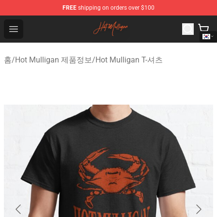
FREE
shipping on orders over $100
Hot Mulligan Shop - Official Hot Mulligan Merchandise S
Open menu
홈
/
Hot Mulligan 제품정보
/
Hot Mulligan T-셔츠