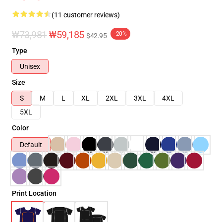
(11 customer reviews)
₩73,981
₩59,185
-20%
$42.95
Type
Unisex
Size
S
M
L
XL
2XL
3XL
4XL
5XL
Color
Default
Print Location