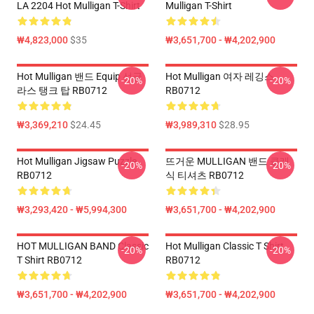
LA 2204 Hot Mulligan T-Shirt
Mulligan T-Shirt
₩4,823,000
$35
₩3,651,700 - ₩4,202,900
Hot Mulligan 밴드 Equip 선글
Hot Mulligan 여자 레깅스
-20%
-20%
라스 탱크 탑 RB0712
RB0712
₩3,369,210
$24.45
₩3,989,310
$28.95
Hot Mulligan Jigsaw Puzzle
뜨거운 MULLIGAN 밴드 클래
-20%
-20%
RB0712
식 티셔츠 RB0712
₩3,293,420 - ₩5,994,300
₩3,651,700 - ₩4,202,900
HOT MULLIGAN BAND Classic
Hot Mulligan Classic T Shirt
-20%
-20%
T Shirt RB0712
RB0712
₩3,651,700 - ₩4,202,900
₩3,651,700 - ₩4,202,900