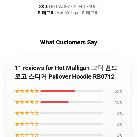
SKU
:
HOTMJK-77319-DEFAULT
카테고리
:
Hot Mulligan 카테고리
,
What Customers Say
11 reviews for Hot Mulligan 고딕 밴드
로고 스티커 Pullover Hoodie RB0712
★★★★★
55%
★★★★☆
45%
★★★☆☆
0%
★★☆☆☆
0%
★☆☆☆☆
0%