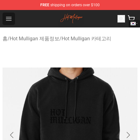
FREE
shipping on orders over $100
Hot Mulligan Shop - Official Hot Mulligan Merchandise S
Open menu
홈
/
Hot Mulligan 제품정보
/
Hot Mulligan 카테고리