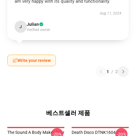
am very happy with its quality and functionality.
Aug 11, 2024
Julian
J
Verified owner
Write your review
1
/
2
베스트셀러 제품
The Sound A Body Makes Tour
Death Disco DTNK1604 Hot
-20%
-20%