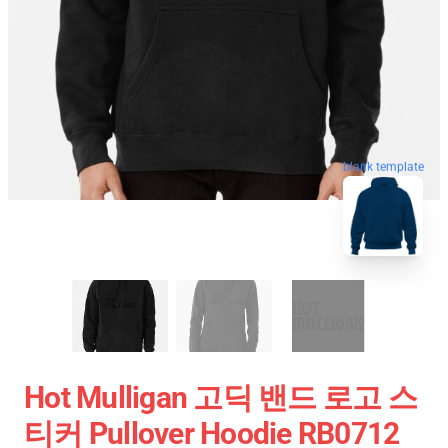
blank template
Hot Mulligan 고딕 밴드 로고 스
티커 Pullover Hoodie RB0712