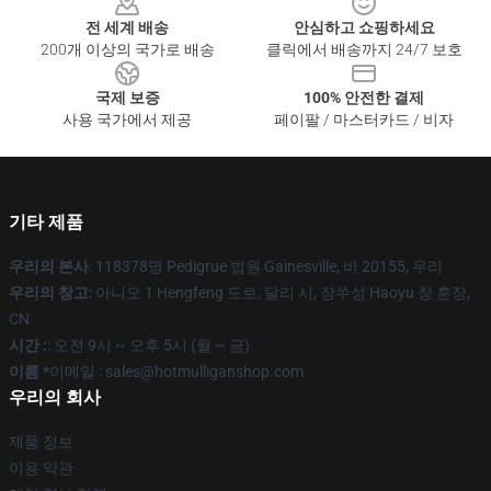
전 세계 배송
안심하고 쇼핑하세요
200개 이상의 국가로 배송
클릭에서 배송까지 24/7 보호
국제 보증
100% 안전한 결제
사용 국가에서 제공
페이팔 / 마스터카드 / 비자
기타 제품
우리의 본사
: 118378명 Pedigrue 법원 Gainesville, 바 20155, 우리
우리의 창고
: 아니오 1 Hengfeng 도로, 달리 시, 장쑤성 Haoyu 창 훈장,
CN
시간 :
: 오전 9시 ~ 오후 5시 (월 ~ 금)
이름 *
이메일 : sales@hotmulliganshop.com
우리의 회사
제품 정보
이용 약관