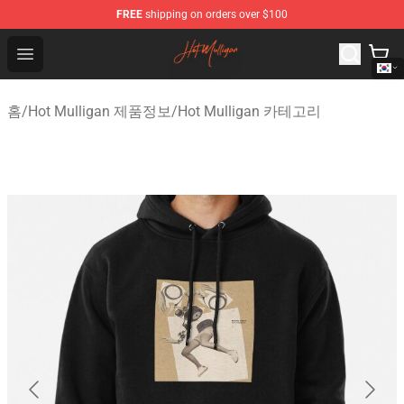
FREE
shipping on orders over $100
Hot Mulligan Shop - Official Hot Mulligan Merchandise S
Open menu
홈
/
Hot Mulligan 제품정보
/
Hot Mulligan 카테고리