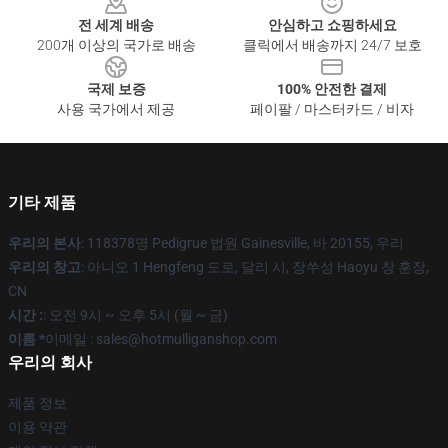
전 세계 배송
안심하고 쇼핑하세요
200개 이상의 국가로 배송
클릭에서 배송까지 24/7 보호
국제 보증
100% 안전한 결제
사용 국가에서 제공
페이팔 / 마스터카드 / 비자
기타 제품
우리의 본사
: 118378명 Pedigrue 법원 Gainesville, 바 20155, 우리
우리의 창고
: 아니오 1 Hengfeng 도로, 달리 시, 장쑤성 Haoyu 창 훈장,
CN
시간 :
: 오전 9시 ~ 오후 5시 (월 ~ 금)
이름 *
이메일 : sales@hotmulliganshop.com
우리의 회사
제품 정보
이용 약관