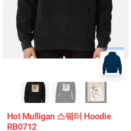
blank template
Hot Mulligan 스웨터 Hoodie
RB0712