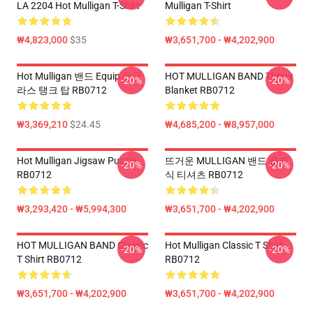
LA 2204 Hot Mulligan T-Shirt
Mulligan T-Shirt
₩4,823,000
$35
₩3,651,700 - ₩4,202,900
Hot Mulligan 밴드 Equip 선글
HOT MULLIGAN BAND Throw
-20%
-20%
라스 탱크 탑 RB0712
Blanket RB0712
₩3,369,210
$24.45
₩4,685,200 - ₩8,957,000
Hot Mulligan Jigsaw Puzzle
뜨거운 MULLIGAN 밴드 클래
-20%
-20%
RB0712
식 티셔츠 RB0712
₩3,293,420 - ₩5,994,300
₩3,651,700 - ₩4,202,900
HOT MULLIGAN BAND Classic
Hot Mulligan Classic T Shirt
-20%
-20%
T Shirt RB0712
RB0712
₩3,651,700 - ₩4,202,900
₩3,651,700 - ₩4,202,900