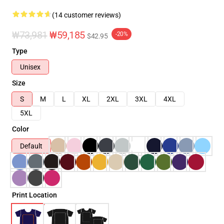
(14 customer reviews)
₩73,981
₩59,185
-20%
$42.95
Type
Unisex
Size
S
M
L
XL
2XL
3XL
4XL
5XL
Color
Default
Print Location