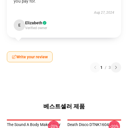
you pay for.
Aug 27, 2024
Elizabeth
E
Verified owner
Write your review
1
/
3
베스트셀러 제품
The Sound A Body Makes Tour
Death Disco DTNK1604 Hot
-20%
-20%