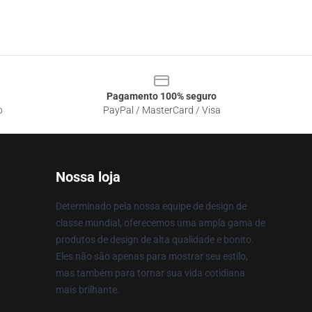
Pagamento 100% seguro
o
PayPal / MasterCard / Visa
Nossa loja
Determinado pela nossa equipe de design de
classe mundial, oferecemos uma ampla gama de
produtos de design de alta qualidade e bonito.
Eles não são apenas para mostrar seu estilo,
mas também para tornar sua vida cotidiana
mais brilhante.