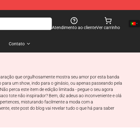
Atendimento ao cliente
Ver carrinho
Contato
eclaração que orgulhosamente mostra seu amor por esta banda
ndo para um show, indo para o ginásio, ou apenas passeando pela
Não perca este item de edição limitada - pegue o seu agora
co tote não inspirador? Bem, diz adeus ao inconveniente e olá
s pertences, misturando facilmente a moda com a
te, este post do blog vai revelar tudo o que há para saber