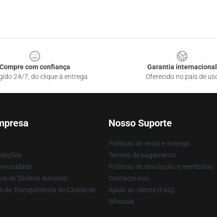
Compre com confiança
Garantia internacional
gido 24/7, do clique à entrega
Oferecido no país de us
mpresa
Nosso Suporte
Políticas de envio e entrega
ndições
Termos de pagamento
privacidade
Políticas de devolução e reembolso
ca de Direitos Autorais
Contacte-nos
i de Transparência de Cadeia de
Ajuda ao cliente (FAQ)
Whosale