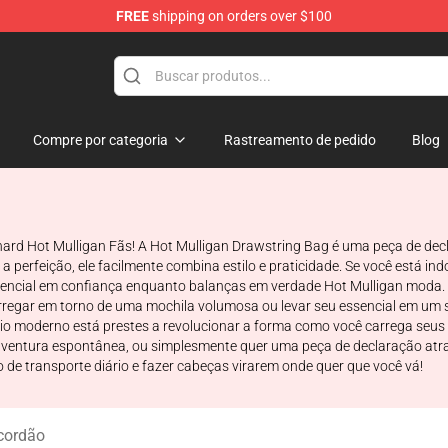
FREE
shipping on orders over $100
 Store
Compre por categoria
Rastreamento de pedido
Blog
-hard Hot Mulligan Fãs! A Hot Mulligan Drawstring Bag é uma peça de d
a perfeição, ele facilmente combina estilo e praticidade. Se você está i
essencial em confiança enquanto balanças em verdade Hot Mulligan moda. 
regar em torno de uma mochila volumosa ou levar seu essencial em um sa
ório moderno está prestes a revolucionar a forma como você carrega seu
aventura espontânea, ou simplesmente quer uma peça de declaração atraen
go de transporte diário e fazer cabeças virarem onde quer que você vá!
cordão