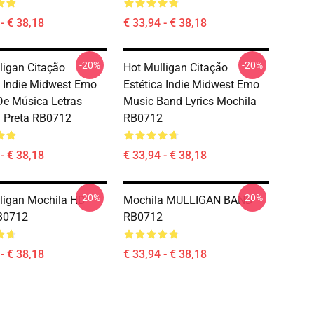
- € 38,18
€ 33,94 - € 38,18
-20%
-20%
ligan Citação
Hot Mulligan Citação
a Indie Midwest Emo
Estética Indie Midwest Emo
e Música Letras
Music Band Lyrics Mochila
 Preta RB0712
RB0712
- € 38,18
€ 33,94 - € 38,18
-20%
-20%
ligan Mochila HD
Mochila MULLIGAN BAND
B0712
RB0712
- € 38,18
€ 33,94 - € 38,18