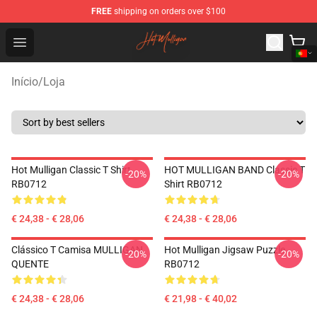
FREE
shipping on orders over $100
Hot Mulligan Shop - Official Hot Mulligan Merchandise S
Open menu
Início
/
Loja
Hot Mulligan Classic T Shirt
HOT MULLIGAN BAND Classic T
-20%
-20%
RB0712
Shirt RB0712
€ 24,38 - € 28,06
€ 24,38 - € 28,06
Clássico T Camisa MULLIGAN
Hot Mulligan Jigsaw Puzzle
-20%
-20%
QUENTE
RB0712
€ 24,38 - € 28,06
€ 21,98 - € 40,02