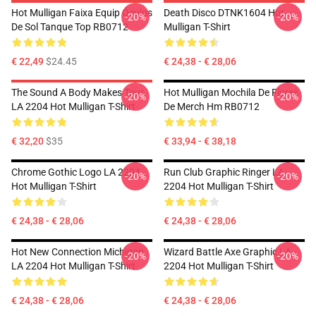
Hot Mulligan Faixa Equip Óculos
Death Disco DTNK1604 Hot
-20%
-20%
De Sol Tanque Top RB0712
Mulligan T-Shirt
€ 22,49
$24.45
€ 24,38 - € 28,06
The Sound A Body Makes Tour
Hot Mulligan Mochila De Flores
-20%
-20%
LA 2204 Hot Mulligan T-Shirt
De Merch Hm RB0712
€ 32,20
$35
€ 33,94 - € 38,18
Chrome Gothic Logo LA 2204
Run Club Graphic Ringer LA
-20%
-20%
Hot Mulligan T-Shirt
2204 Hot Mulligan T-Shirt
€ 24,38 - € 28,06
€ 24,38 - € 28,06
Hot New Connection Michigan
Wizard Battle Axe Graphic LA
-20%
-20%
LA 2204 Hot Mulligan T-Shirt
2204 Hot Mulligan T-Shirt
€ 24,38 - € 28,06
€ 24,38 - € 28,06