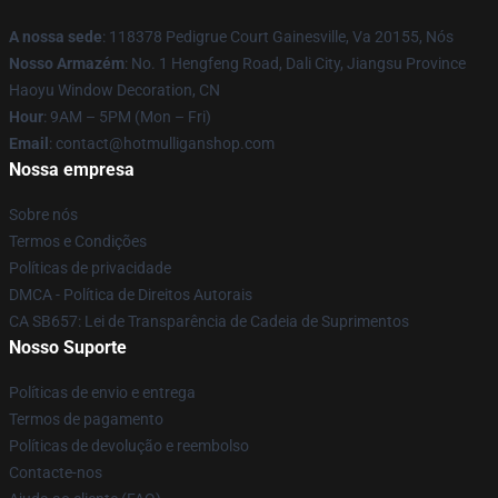
A nossa sede
: 118378 Pedigrue Court Gainesville, Va 20155, Nós
Nosso Armazém
: No. 1 Hengfeng Road, Dali City, Jiangsu Province
Haoyu Window Decoration, CN
Hour
: 9AM – 5PM (Mon – Fri)
Email
: contact@hotmulliganshop.com
Nossa empresa
Sobre nós
Termos e Condições
Políticas de privacidade
DMCA - Política de Direitos Autorais
CA SB657: Lei de Transparência de Cadeia de Suprimentos
Nosso Suporte
Políticas de envio e entrega
Termos de pagamento
Políticas de devolução e reembolso
Contacte-nos