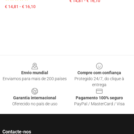
€ 14,81 - € 16,10
€ 14,81 - € 16,10
Footer
Envio mundial
Compre com confiança
Enviamos para mais de 200 países
Protegido 24/7, do clique à
entrega
Garantia internacional
Pagamento 100% seguro
Oferecido no país de uso
PayPal / MasterCard / Visa
Contacte-nos