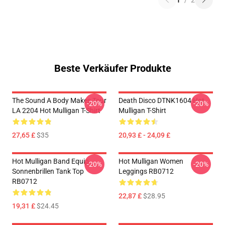
1
/
2
Beste Verkäufer Produkte
The Sound A Body Makes Tour
Death Disco DTNK1604 Hot
-20%
-20%
LA 2204 Hot Mulligan T-Shirt
Mulligan T-Shirt
27,65 £
$35
20,93 £ - 24,09 £
Hot Mulligan Band Equip
Hot Mulligan Women
-20%
-20%
Sonnenbrillen Tank Top
Leggings RB0712
RB0712
22,87 £
$28.95
19,31 £
$24.45