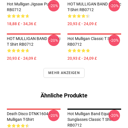
Hot Mulligan Jigsaw Puzzle
HOT MULLIGAN BAND Classic
-20%
-20%
RB0712
T-Shirt RB0712
18,88 £ - 34,36 £
20,93 £ - 24,09 £
HOT MULLIGAN BAND Classic
Hot Mulligan Classic T Shirt
-20%
-20%
T Shirt RB0712
RB0712
20,93 £ - 24,09 £
20,93 £ - 24,09 £
MEHR ANZEIGEN
Ähnliche Produkte
Death Disco DTNK1604 Hot
Hot Mulligan Band Equip
-20%
-20%
Mulligan T-Shirt
Sunglasses Classic T Shirt
RB0712