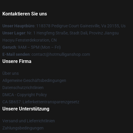
Kontaktieren Sie uns
Unser Hauptbüro
: 118378 Pedigrue Court Gainesville, Va 20155, Us
Unser Lager
: Nr. 1 Hengfeng Straße, Stadt Dali, Provinz Jiangsu
Haoyu Fensterdekoration, CN
Geruch
: 9AM – 5PM (Mon – Fri)
E-Mail senden
: contact@hotmulliganshop.com
Unsere Firma
Über uns
Allgemeine Geschäftsbedingungen
Datenschutzrichtlinien
DMCA - Copyright Policy
CA SB657: Lieferkettentransparenzgesetz
Unsere Unterstützung
Versand und Lieferrichtlinien
Zahlungsbedingungen