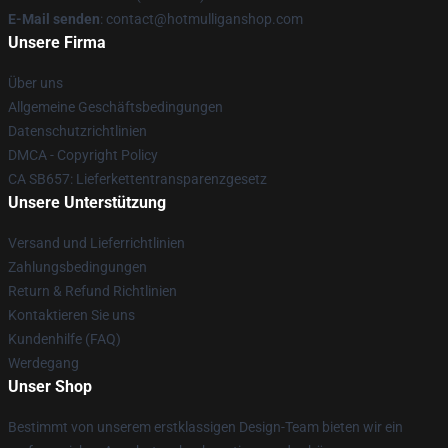
E-Mail senden
: contact@hotmulliganshop.com
Unsere Firma
Über uns
Allgemeine Geschäftsbedingungen
Datenschutzrichtlinien
DMCA - Copyright Policy
CA SB657: Lieferkettentransparenzgesetz
Unsere Unterstützung
Versand und Lieferrichtlinien
Zahlungsbedingungen
Return & Refund Richtlinien
Kontaktieren Sie uns
Kundenhilfe (FAQ)
Werdegang
Unser Shop
Bestimmt von unserem erstklassigen Design-Team bieten wir ein