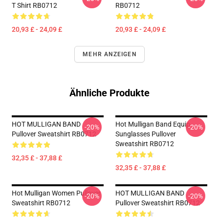
T Shirt RB0712
RB0712
20,93 £ - 24,09 £
20,93 £ - 24,09 £
MEHR ANZEIGEN
Ähnliche Produkte
HOT MULLIGAN BAND
Hot Mulligan Band Equip
-20%
-20%
Pullover Sweatshirt RB0712
Sunglasses Pullover
Sweatshirt RB0712
32,35 £ - 37,88 £
32,35 £ - 37,88 £
Hot Mulligan Women Pullover
HOT MULLIGAN BAND
-20%
-20%
Sweatshirt RB0712
Pullover Sweatshirt RB0712