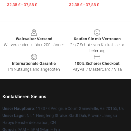
32,35 £ - 37,88 £
32,35 £ - 37,88 £
Footer
Weltweiter Versand
Kaufen Sie mit Vertrauen
Wir versenden in über 200 Länder
24/7 Schutz von Klicks bis zur
Lieferung
Internationale Garantie
100% Sicherer Checkout
Im Nutzungsland angeboten
PayPal / MasterCard / Visa
Kontaktieren Sie uns
Unser Hauptbüro
: 118378 Pedigrue Court Gainesville, Va 20155, Us
Unser Lager
: Nr. 1 Hengfeng Straße, Stadt Dali, Provinz Jiangsu
Haoyu Fensterdekoration, CN
Geruch
: 9AM – 5PM (Mon – Fri)