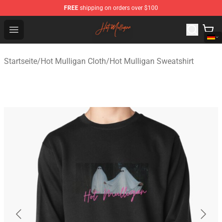
FREE
shipping on orders over $100
Hot Mulligan Shop - Official Hot Mulligan Merchandise S
Open menu
Startseite
/
Hot Mulligan Cloth
/
Hot Mulligan Sweatshirt