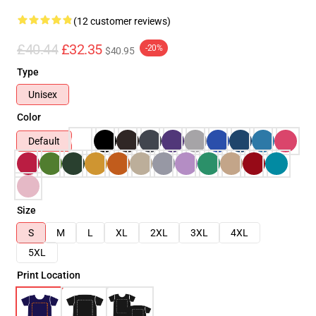
(12 customer reviews)
£40.44
£32.35
-20%
$40.95
Type
Unisex
Color
Default
Size
S
M
L
XL
2XL
3XL
4XL
5XL
Print Location