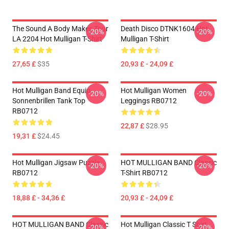
The Sound A Body Makes Tour
Death Disco DTNK1604 Hot
-20%
-20%
LA 2204 Hot Mulligan T-Shirt
Mulligan T-Shirt
27,65 £
$35
20,93 £ - 24,09 £
Hot Mulligan Band Equip
Hot Mulligan Women
-20%
-20%
Sonnenbrillen Tank Top
Leggings RB0712
RB0712
22,87 £
$28.95
19,31 £
$24.45
Hot Mulligan Jigsaw Puzzle
HOT MULLIGAN BAND Classic
-20%
-20%
RB0712
T-Shirt RB0712
18,88 £ - 34,36 £
20,93 £ - 24,09 £
HOT MULLIGAN BAND Classic
Hot Mulligan Classic T Shirt
-20%
-20%