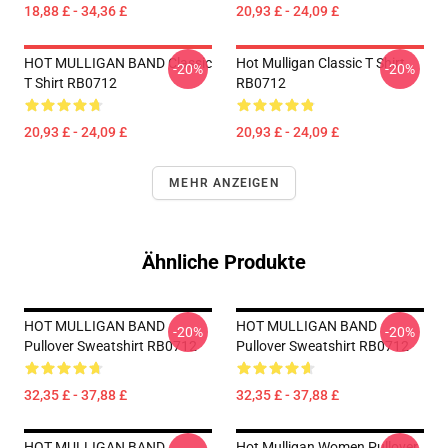
18,88 £ - 34,36 £
20,93 £ - 24,09 £
HOT MULLIGAN BAND Classic
Hot Mulligan Classic T Shirt
-20%
-20%
T Shirt RB0712
RB0712
20,93 £ - 24,09 £
20,93 £ - 24,09 £
MEHR ANZEIGEN
Ähnliche Produkte
HOT MULLIGAN BAND
HOT MULLIGAN BAND
-20%
-20%
Pullover Sweatshirt RB0712
Pullover Sweatshirt RB0712
32,35 £ - 37,88 £
32,35 £ - 37,88 £
HOT MULLIGAN BAND
Hot Mulligan Women Pullover