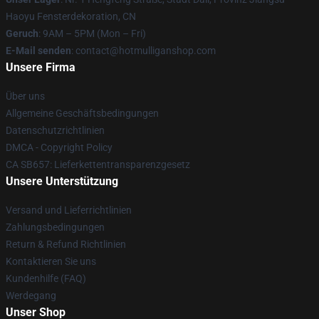
Haoyu Fensterdekoration, CN
Geruch
: 9AM – 5PM (Mon – Fri)
E-Mail senden
: contact@hotmulliganshop.com
Unsere Firma
Über uns
Allgemeine Geschäftsbedingungen
Datenschutzrichtlinien
DMCA - Copyright Policy
CA SB657: Lieferkettentransparenzgesetz
Unsere Unterstützung
Versand und Lieferrichtlinien
Zahlungsbedingungen
Return & Refund Richtlinien
Kontaktieren Sie uns
Kundenhilfe (FAQ)
Werdegang
Unser Shop