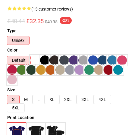
(13 customer reviews)
£40.44
£32.35
-20%
$40.95
Type
Unisex
Color
Default
Size
S
M
L
XL
2XL
3XL
4XL
5XL
Print Location