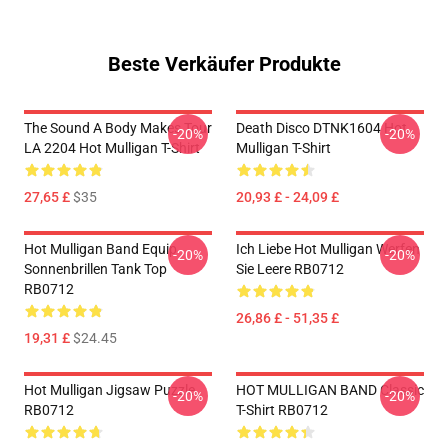
Beste Verkäufer Produkte
The Sound A Body Makes Tour
Death Disco DTNK1604 Hot
-20%
-20%
LA 2204 Hot Mulligan T-Shirt
Mulligan T-Shirt
27,65 £
$35
20,93 £ - 24,09 £
Hot Mulligan Band Equip
Ich Liebe Hot Mulligan Werfen
-20%
-20%
Sonnenbrillen Tank Top
Sie Leere RB0712
RB0712
26,86 £ - 51,35 £
19,31 £
$24.45
Hot Mulligan Jigsaw Puzzle
HOT MULLIGAN BAND Classic
-20%
-20%
RB0712
T-Shirt RB0712