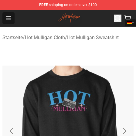
FREE
shipping on orders over $100
Hot Mulligan Shop - Official Hot Mulligan Merchandise S
Open menu
Startseite
/
Hot Mulligan Cloth
/
Hot Mulligan Sweatshirt