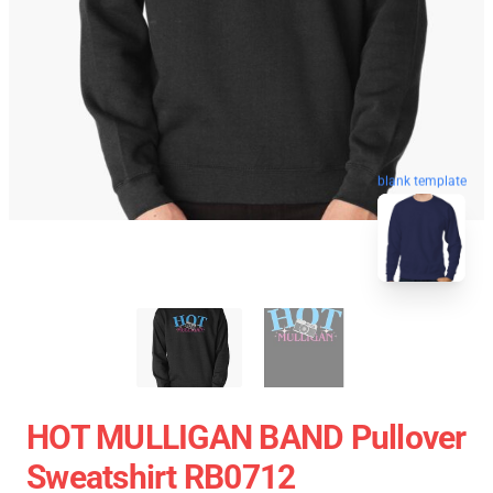
blank template
HOT MULLIGAN BAND Pullover
Sweatshirt RB0712