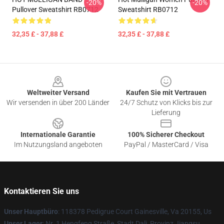
-20%
-20%
Pullover Sweatshirt RB0712
Sweatshirt RB0712
32,35 £ - 37,88 £
32,35 £ - 37,88 £
Footer
Weltweiter Versand
Kaufen Sie mit Vertrauen
Wir versenden in über 200 Länder
24/7 Schutz von Klicks bis zur
Lieferung
Internationale Garantie
100% Sicherer Checkout
Im Nutzungsland angeboten
PayPal / MasterCard / Visa
Kontaktieren Sie uns
Unser Hauptbüro
: 118378 Pedigrue Court Gainesville, Va 20155, Us
Unser Lager
: Nr. 1 Hengfeng Straße, Stadt Dali, Provinz Jiangsu