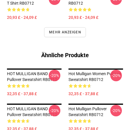
T Shirt RB0712
RB0712
20,93 £ - 24,09 £
20,93 £ - 24,09 £
MEHR ANZEIGEN
Ähnliche Produkte
HOT MULLIGAN BAND
Hot Mulligan Women Pullover
-20%
-20%
Pullover Sweatshirt RB0712
Sweatshirt RB0712
32,35 £ - 37,88 £
32,35 £ - 37,88 £
HOT MULLIGAN BAND
Hot Mulligan Pullover
-20%
-20%
Pullover Sweatshirt RB0712
Sweatshirt RB0712
32,35 £ - 37,88 £
32,35 £ - 37,88 £