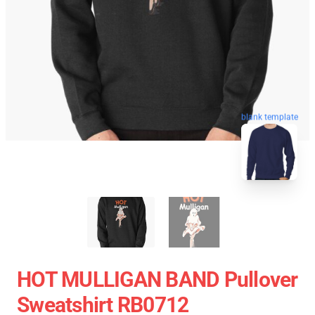
blank template
HOT MULLIGAN BAND Pullover
Sweatshirt RB0712