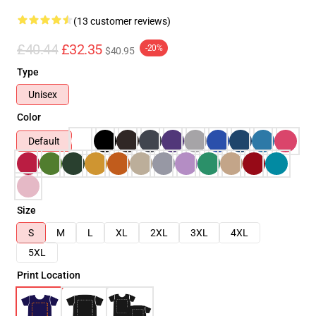
(13 customer reviews)
£40.44
£32.35
-20%
$40.95
Type
Unisex
Color
Default
Size
S
M
L
XL
2XL
3XL
4XL
5XL
Print Location