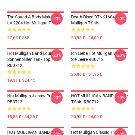
The Sound A Body Makes Tour
Death Disco DTNK1604 Hot
-20%
-20%
LA 2204 Hot Mulligan T-Shirt
Mulligan T-Shirt
27,65 £
$35
20,93 £ - 24,09 £
Hot Mulligan Band Equip
Ich Liebe Hot Mulligan Werfen
-20%
-20%
Sonnenbrillen Tank Top
Sie Leere RB0712
RB0712
26,86 £ - 51,35 £
19,31 £
$24.45
Hot Mulligan Jigsaw Puzzle
HOT MULLIGAN BAND Classic
-20%
-20%
RB0712
T-Shirt RB0712
18,88 £ - 34,36 £
20,93 £ - 24,09 £
HOT MULLIGAN BAND Classic
Hot Mulligan Classic T Shirt
-20%
-20%