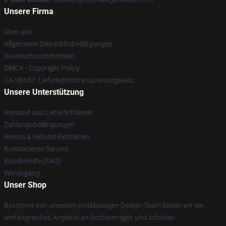
Unsere Firma
Über uns
Allgemeine Geschäftsbedingungen
Datenschutzrichtlinien
DMCA - Copyright Policy
CA SB657: Lieferkettentransparenzgesetz
Unsere Unterstützung
Versand und Lieferrichtlinien
Zahlungsbedingungen
Return & Refund Richtlinien
Kontaktieren Sie uns
Kundenhilfe (FAQ)
Werdegang
Unser Shop
Bestimmt von unserem erstklassigen Design-Team bieten wir ein
umfangreiches Angebot an hochwertigen und schönen