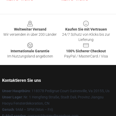
Footer
Weltweiter Versand
Kaufen Sie mit Vertrauen
Wir versenden in über 200 Länder
24/7 Schutz von Klicks bis zur
Lieferung
Internationale Garantie
100% Sicherer Checkout
Im Nutzungsland angeboten
PayPal / MasterCard / Visa
Kontaktieren Sie uns
Unser Hauptbüro
: 118378 Pedigrue Court Gainesville, Va 20155, Us
Unser Lager
: Nr. 1 Hengfeng Straße, Stadt Dali, Provinz Jiangsu
Haoyu Fensterdekoration, CN
Geruch
: 9AM – 5PM (Mon – Fri)
E-Mail senden
: contact@hotmulliganshop.com