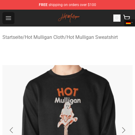
FREE
shipping on orders over $100
Hot Mulligan Shop - Official Hot Mulligan Merchandise S
Open menu
Startseite
/
Hot Mulligan Cloth
/
Hot Mulligan Sweatshirt