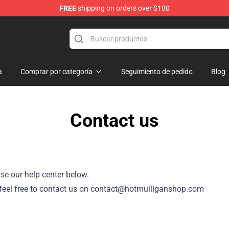
FREE
shipping on orders over $100
 Store
a
Comprar por categoría
Seguimiento de pedido
Blog
Contact us
se our help center below.
or, feel free to contact us on contact@hotmulliganshop.com