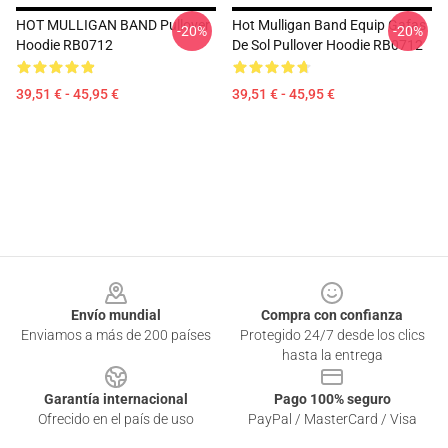
HOT MULLIGAN BAND Pullover
Hot Mulligan Band Equip Gafas
-20%
-20%
Hoodie RB0712
De Sol Pullover Hoodie RB0712
39,51 € - 45,95 €
39,51 € - 45,95 €
Footer
Envío mundial
Compra con confianza
Enviamos a más de 200 países
Protegido 24/7 desde los clics
hasta la entrega
Garantía internacional
Pago 100% seguro
Ofrecido en el país de uso
PayPal / MasterCard / Visa