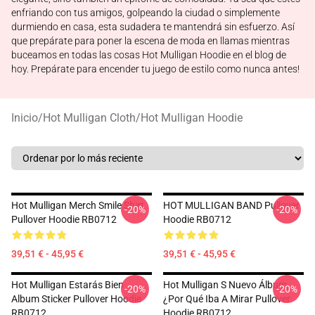
enfriando con tus amigos, golpeando la ciudad o simplemente
durmiendo en casa, esta sudadera te mantendrá sin esfuerzo. Así
que prepárate para poner la escena de moda en llamas mientras
buceamos en todas las cosas Hot Mulligan Hoodie en el blog de
hoy. Prepárate para encender tu juego de estilo como nunca antes!
Inicio
/
Hot Mulligan Cloth
/
Hot Mulligan Hoodie
Hot Mulligan Merch Smile Shirt
HOT MULLIGAN BAND Pullover
-20%
-20%
Pullover Hoodie RB0712
Hoodie RB0712
39,51 € - 45,95 €
39,51 € - 45,95 €
Hot Mulligan Estarás Bien
Hot Mulligan S Nuevo Álbum,
-20%
-20%
Album Sticker Pullover Hoodie
¿Por Qué Iba A Mirar Pullover
RB0712
Hoodie RB0712