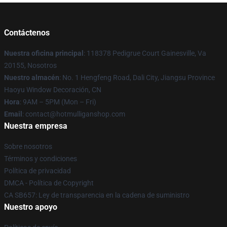
Contáctenos
Nuestra oficina principal
: 118378 Pedigrue Court Gainesville, Va
20155, Nosotros
Nuestro almacén
: No. 1 Hengfeng Road, Dali City, Jiangsu Province
Haoyu Window Decoración, CN
Hora
: 9AM – 5PM (Mon – Fri)
Email
: contact@hotmulliganshop.com
Nuestra empresa
Sobre nosotros
Términos y condiciones
Política de privacidad
DMCA - Política de Copyright
CA SB657: Ley de transparencia en la cadena de suministro
Nuestro apoyo