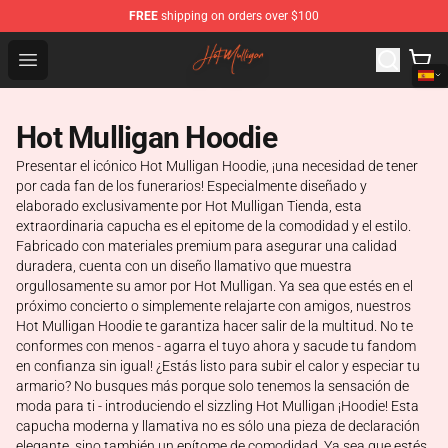
FREE
shipping on orders over $100
Hot Mulligan Shop - Official Hot Mulligan Merchandise S
Open menu
Hot Mulligan Hoodie
Presentar el icónico Hot Mulligan Hoodie, ¡una necesidad de tener
por cada fan de los funerarios! Especialmente diseñado y
elaborado exclusivamente por Hot Mulligan Tienda, esta
extraordinaria capucha es el epitome de la comodidad y el estilo.
Fabricado con materiales premium para asegurar una calidad
duradera, cuenta con un diseño llamativo que muestra
orgullosamente su amor por Hot Mulligan. Ya sea que estés en el
próximo concierto o simplemente relajarte con amigos, nuestros
Hot Mulligan Hoodie te garantiza hacer salir de la multitud. No te
conformes con menos - agarra el tuyo ahora y sacude tu fandom
en confianza sin igual! ¿Estás listo para subir el calor y especiar tu
armario? No busques más porque solo tenemos la sensación de
moda para ti - introduciendo el sizzling Hot Mulligan ¡Hoodie! Esta
capucha moderna y llamativa no es sólo una pieza de declaración
elegante, sino también un epítome de comodidad. Ya sea que estés