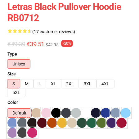
Letras Black Pullover Hoodie
RB0712
(17 customer reviews)
€49.39
€39.51
-20%
$42.95
Type
Unisex
Size
S
M
L
XL
2XL
3XL
4XL
5XL
Color
Default