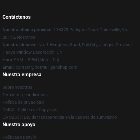
Contáctenos
Nuestra oficina principal
: 118378 Pedigrue Court Gainesville, Va
20155, Nosotros
Nuestro almacén
: No. 1 Hengfeng Road, Dali City, Jiangsu Province
Haoyu Window Decoración, CN
Hora
: 9AM – 5PM (Mon – Fri)
Email
: contact@hotmulliganshop.com
Nuestra empresa
Sobre nosotros
Términos y condiciones
Política de privacidad
DMCA - Política de Copyright
CA SB657: Ley de transparencia en la cadena de suministro
Nuestro apoyo
Políticas de envío