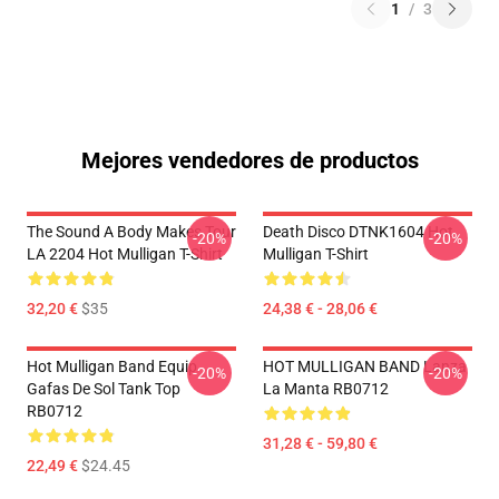
1
/
3
Mejores vendedores de productos
The Sound A Body Makes Tour
Death Disco DTNK1604 Hot
-20%
-20%
LA 2204 Hot Mulligan T-Shirt
Mulligan T-Shirt
32,20 €
$35
24,38 € - 28,06 €
Hot Mulligan Band Equip
HOT MULLIGAN BAND Lanza
-20%
-20%
Gafas De Sol Tank Top
La Manta RB0712
RB0712
31,28 € - 59,80 €
22,49 €
$24.45