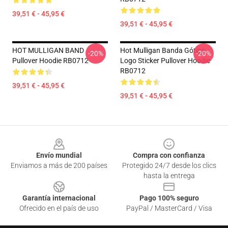
39,51 € - 45,95 €
39,51 € - 45,95 €
HOT MULLIGAN BAND
Hot Mulligan Banda Gótica
-20%
-20%
Pullover Hoodie RB0712
Logo Sticker Pullover Hoodie
RB0712
39,51 € - 45,95 €
39,51 € - 45,95 €
Footer
Envío mundial
Compra con confianza
Enviamos a más de 200 países
Protegido 24/7 desde los clics
hasta la entrega
Garantía internacional
Pago 100% seguro
Ofrecido en el país de uso
PayPal / MasterCard / Visa