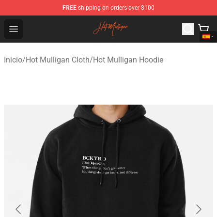
FREE
shipping on orders over $100
Hot Mulligan Shop - Official Hot Mulligan Merchandise S
Open menu
Inicio
/
Hot Mulligan Cloth
/
Hot Mulligan Hoodie