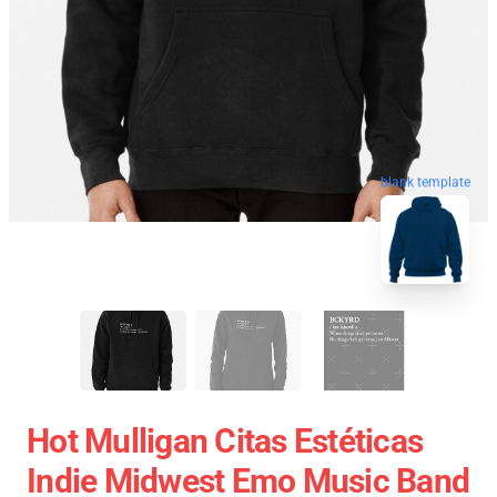
blank template
Hot Mulligan Citas Estéticas
Indie Midwest Emo Music Band