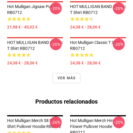
Hot Mulligan Jigsaw Puzzle
HOT MULLIGAN BAND Classic
-20%
-20%
RB0712
T Shirt RB0712
21,98 € - 40,02 €
24,38 € - 28,06 €
HOT MULLIGAN BAND Classic
Hot Mulligan Classic T Shirt
-20%
-20%
T Shirt RB0712
RB0712
24,38 € - 28,06 €
24,38 € - 28,06 €
VER MÁS
Productos relacionados
Hot Mulligan Merch S8 Dog
Hot Mulligan Merch Hm
-20%
-20%
Shirt Pullover Hoodie RB0712
Flower Pullover Hoodie
RB0712