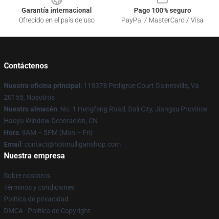
Garantía internacional
Pago 100% seguro
Ofrecido en el país de uso
PayPal / MasterCard / Visa
Contáctenos
Nuestra oficina principal
: 118378 Pedigrue Court Gainesville, Va
20155, Nosotros
Nuestro almacén
: No. 1 Hengfeng Road, Dali City, Jiangsu Province
Haoyu Window Decoración, CN
Hora
: 9AM – 5PM (Mon – Fri)
Email
: contact@hotmulliganshop.com
Nuestra empresa
Sobre nosotros
Términos y condiciones
Política de privacidad
DMCA - Política de Copyright