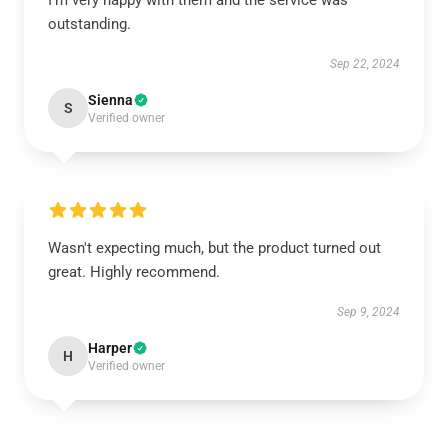
I’m very happy with them and the service was
outstanding.
Sep 22, 2024
Sienna
S
Verified owner
Wasn't expecting much, but the product turned out
great. Highly recommend.
Sep 9, 2024
Harper
H
Verified owner