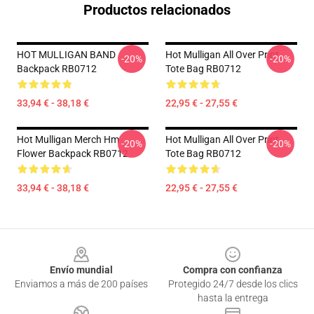
Productos relacionados
HOT MULLIGAN BAND
Hot Mulligan All Over Print
-20%
-20%
Backpack RB0712
Tote Bag RB0712
33,94 € - 38,18 €
22,95 € - 27,55 €
Hot Mulligan Merch Hm
Hot Mulligan All Over Print
-20%
-20%
Flower Backpack RB0712
Tote Bag RB0712
33,94 € - 38,18 €
22,95 € - 27,55 €
Footer
Envío mundial
Compra con confianza
Enviamos a más de 200 países
Protegido 24/7 desde los clics
hasta la entrega