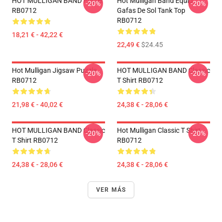
HOT MULLIGAN BAND Poster
Hot Mulligan Band Equip
-20%
-20%
RB0712
Gafas De Sol Tank Top
RB0712
18,21 € - 42,22 €
22,49 €
$24.45
Hot Mulligan Jigsaw Puzzle
HOT MULLIGAN BAND Classic
-20%
-20%
RB0712
T Shirt RB0712
21,98 € - 40,02 €
24,38 € - 28,06 €
HOT MULLIGAN BAND Classic
Hot Mulligan Classic T Shirt
-20%
-20%
T Shirt RB0712
RB0712
24,38 € - 28,06 €
24,38 € - 28,06 €
VER MÁS