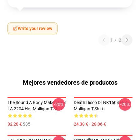
Write your review
1
/
2
Mejores vendedores de productos
The Sound A Body Makes Tour
Death Disco DTNK1604 Hot
-20%
-20%
LA 2204 Hot Mulligan T-Shirt
Mulligan T-Shirt
32,20 €
$35
24,38 € - 28,06 €