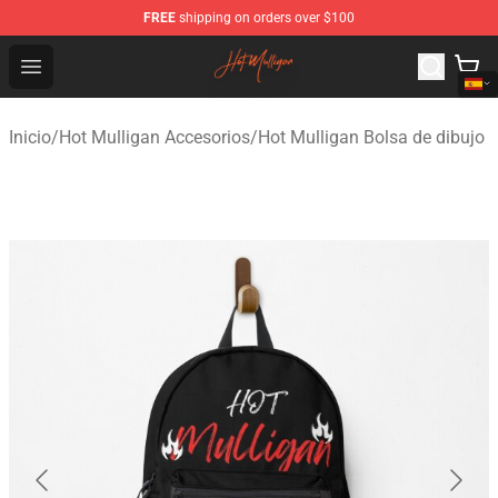
FREE
shipping on orders over $100
Hot Mulligan Shop - Official Hot Mulligan Merchandise S
Open menu
Inicio
/
Hot Mulligan Accesorios
/
Hot Mulligan Bolsa de dibujo